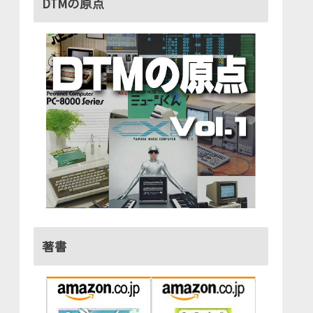
DTMの原点
著書