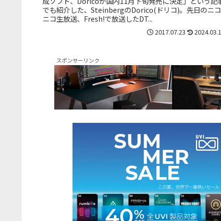
成ソフト、Doricoが国内11月下旬発売に決定」という記
でも紹介した、SteinbergのDorico(ドリコ)。先日のニコ
ニコ生放送、Fresh!で放送したDT...
2017.07.23
2024.03.
スポンサーリンク