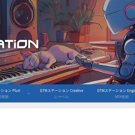
ョン Plus!
DTMステーション Creative
DTMステーション Engine
組視聴
レーベル
MIX依頼