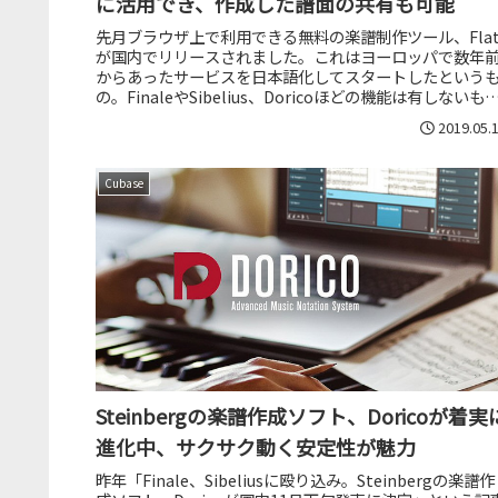
に活用でき、作成した譜面の共有も可能
先月ブラウザ上で利用できる無料の楽譜制作ツール、Fla
が国内でリリースされました。これはヨーロッパで数年
からあったサービスを日本語化してスタートしたという
の。FinaleやSibelius、Doricoほどの機能は有しないも
の、楽譜...
2019.05.
Cubase
Steinbergの楽譜作成ソフト、Doricoが着実
進化中、サクサク動く安定性が魅力
昨年「Finale、Sibeliusに殴り込み。Steinbergの楽譜作