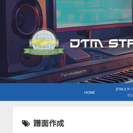
DTMステーシ
HOME
番
譜面作成