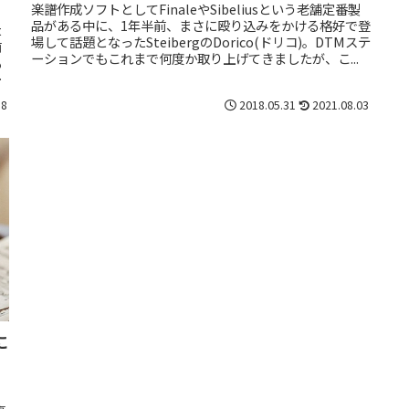
可能に
楽譜作成ソフトとしてFinaleやSibeliusという老舗定番製
品がある中に、1年半前、まさに殴り込みをかける格好で登
t
場して話題となったSteibergのDorico(ドリコ)。DTMステ
前
ーションでもこれまで何度か取り上げてきましたが、こ...
も
の
18
2018.05.31
2021.08.03
に