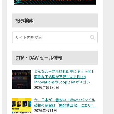
記事検索
DTM・DAW セール情報
どんなループ素材も即座にキット化！
面倒な下処理が不要になるPitch
InnovationsのLoop 2 Kitがスゴい
2026年6月30日
今、日本が一番安い！Wavesバンドル
破格の秘密は「開発費回収」にあり！
2026年4月1日