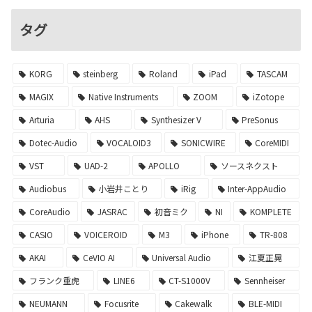
タグ
KORG
steinberg
Roland
iPad
TASCAM
MAGIX
Native Instruments
ZOOM
iZotope
Arturia
AHS
Synthesizer V
PreSonus
Dotec-Audio
VOCALOID3
SONICWIRE
CoreMIDI
VST
UAD-2
APOLLO
ソースネクスト
Audiobus
小岩井ことり
iRig
Inter-AppAudio
CoreAudio
JASRAC
初音ミク
NI
KOMPLETE
CASIO
VOICEROID
M3
iPhone
TR-808
AKAI
CeVIO AI
Universal Audio
江夏正晃
フランク重虎
LINE6
CT-S1000V
Sennheiser
NEUMANN
Focusrite
Cakewalk
BLE-MIDI