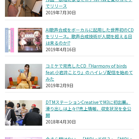
でリリース
2019年7月30日
AI歌声合成をボーカルに起用した世界初のCD
をリリース。歌声合成技術が人間を超える日
は来るのか!?
2019年4月16日
コミケで完売したCD『Harmony of birds
feat.小岩井ことり』のハイレゾ配信を始めて
みた
2019年2月9日
DTMステーションCreativeでM3に初出展。
滑り出しは上々!?売上情報、収支状況を全公
開
2018年4月30日
今さら聞けない、「MIDIって何？」「MIDIっ