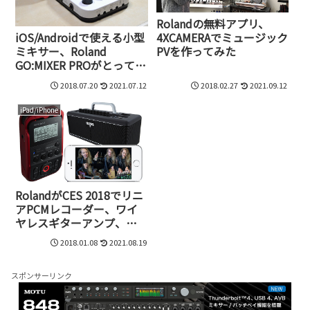
Rolandの無料アプリ、
4XCAMERAでミュージック
iOS/Androidで使える小型
PVを作ってみた
ミキサー、Roland
GO:MIXER PROがとっても
優秀！
2018.07.20
2021.07.12
2018.02.27
2021.09.12
iPad/iPhone
RolandがCES 2018でリニ
アPCMレコーダー、ワイ
ヤレスギターアンプ、多
重録画アプリを発表！
2018.01.08
2021.08.19
スポンサーリンク