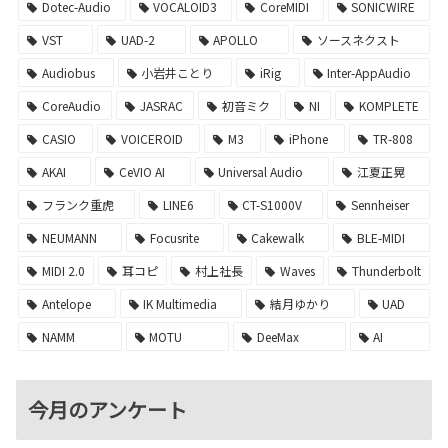
Dotec-Audio
VOCALOID3
CoreMIDI
SONICWIRE
VST
UAD-2
APOLLO
ソースネクスト
Audiobus
小岩井ことり
iRig
Inter-AppAudio
CoreAudio
JASRAC
初音ミク
NI
KOMPLETE
CASIO
VOICEROID
M3
iPhone
TR-808
AKAI
CeVIO AI
Universal Audio
江夏正晃
フランク重虎
LINE6
CT-S1000V
Sennheiser
NEUMANN
Focusrite
Cakewalk
BLE-MIDI
MIDI 2.0
耳コピ
村上社長
Waves
Thunderbolt
Antelope
IK Multimedia
結月ゆかり
UAD
NAMM
MOTU
DeeMax
AI
今月のアンケート