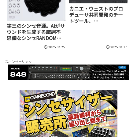
カニエ・ウェストのプロ
デューサ共同開発のチー
トツール、
第三のシンセ音源。AIがサ
BEATSURFING「CHEat
ウンドを生成する摩訶不
code」が日本上陸。
思議なシンセRANDOMが
50％OFFセール実施中！
50%OFFセール実施中
2025.07.25
2025.07.17
スポンサーリンク