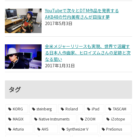
YouTubeで次々とDTM作品を発表する
AKB48の竹内美宥さんが目指す夢
2017年5月3日
全米メジャーリリースも実現、世界で活躍す
る日本人作曲家、ヒロイズムさんの足跡と次
なる狙い
2017年1月31日
タグ
KORG
steinberg
Roland
iPad
TASCAM
MAGIX
Native Instruments
ZOOM
iZotope
Arturia
AHS
Synthesizer V
PreSonus