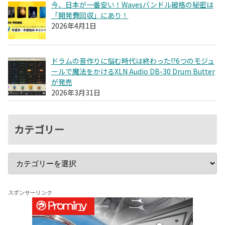
今、日本が一番安い！Wavesバンドル破格の秘密は
「開発費回収」にあり！
2026年4月1日
ドラムの音作りに悩む時代は終わった!?6つのモジュ
ールで魔法をかけるXLN Audio DB-30 Drum Butter
が発売
2026年3月31日
カテゴリー
スポンサーリンク