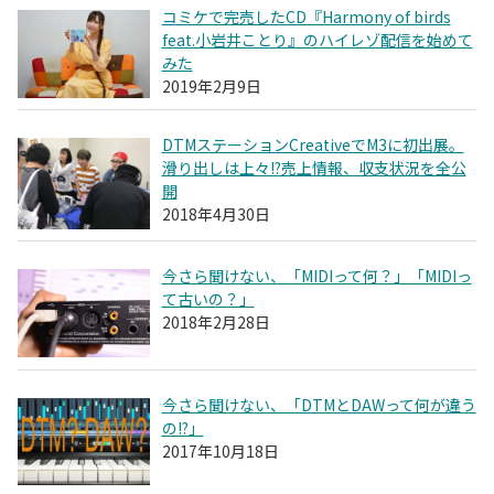
コミケで完売したCD『Harmony of birds
feat.小岩井ことり』のハイレゾ配信を始めて
みた
2019年2月9日
DTMステーションCreativeでM3に初出展。
滑り出しは上々!?売上情報、収支状況を全公
開
2018年4月30日
今さら聞けない、「MIDIって何？」「MIDIっ
て古いの？」
2018年2月28日
今さら聞けない、「DTMとDAWって何が違う
の!?」
2017年10月18日