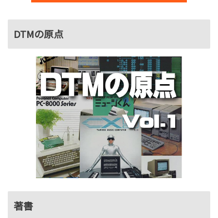
DTMの原点
著書