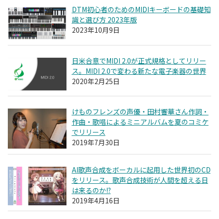
DTM初心者のためのMIDIキーボードの基礎知
識と選び方 2023年版
2023年10月9日
日米合意でMIDI 2.0が正式規格としてリリー
ス。MIDI 2.0で変わる新たな電子楽器の世界
2020年2月25日
けものフレンズの声優・田村響華さん作詞・
作曲・歌唱によるミニアルバムを夏のコミケ
でリリース
2019年7月30日
AI歌声合成をボーカルに起用した世界初のCD
をリリース。歌声合成技術が人間を超える日
は来るのか!?
2019年4月16日