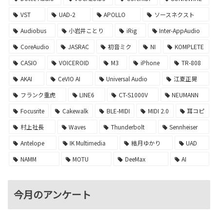
VST
UAD-2
APOLLO
ソースネクスト
Audiobus
小岩井ことり
iRig
Inter-AppAudio
CoreAudio
JASRAC
初音ミク
NI
KOMPLETE
CASIO
VOICEROID
M3
iPhone
TR-808
AKAI
CeVIO AI
Universal Audio
江夏正晃
フランク重虎
LINE6
CT-S1000V
NEUMANN
Focusrite
Cakewalk
BLE-MIDI
MIDI 2.0
耳コピ
村上社長
Waves
Thunderbolt
Sennheiser
Antelope
IK Multimedia
結月ゆかり
UAD
NAMM
MOTU
DeeMax
AI
今月のアンケート