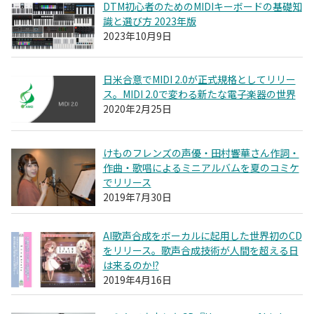
DTM初心者のためのMIDIキーボードの基礎知
識と選び方 2023年版
2023年10月9日
日米合意でMIDI 2.0が正式規格としてリリー
ス。MIDI 2.0で変わる新たな電子楽器の世界
2020年2月25日
けものフレンズの声優・田村響華さん作詞・
作曲・歌唱によるミニアルバムを夏のコミケ
でリリース
2019年7月30日
AI歌声合成をボーカルに起用した世界初のCD
をリリース。歌声合成技術が人間を超える日
は来るのか!?
2019年4月16日