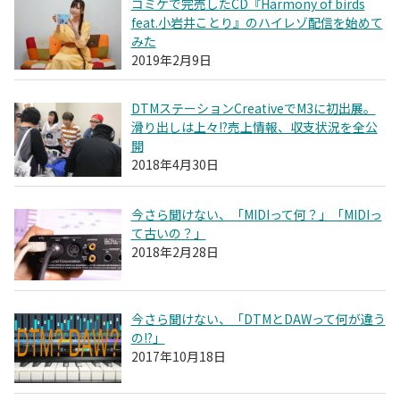
コミケで完売したCD『Harmony of birds
feat.小岩井ことり』のハイレゾ配信を始めて
みた
2019年2月9日
DTMステーションCreativeでM3に初出展。
滑り出しは上々!?売上情報、収支状況を全公
開
2018年4月30日
今さら聞けない、「MIDIって何？」「MIDIっ
て古いの？」
2018年2月28日
今さら聞けない、「DTMとDAWって何が違う
の!?」
2017年10月18日