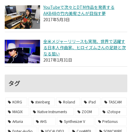
YouTubeで次々とDTM作品を発表する
AKB48の竹内美宥さんが目指す夢
2017年5月3日
全米メジャーリリースも実現、世界で活躍す
る日本人作曲家、ヒロイズムさんの足跡と次
なる狙い
2017年1月31日
タグ
KORG
steinberg
Roland
iPad
TASCAM
MAGIX
Native Instruments
ZOOM
iZotope
Arturia
AHS
Synthesizer V
PreSonus
Dotec-Audio
VOCALOID3
CoreMIDI
SONICWIRE