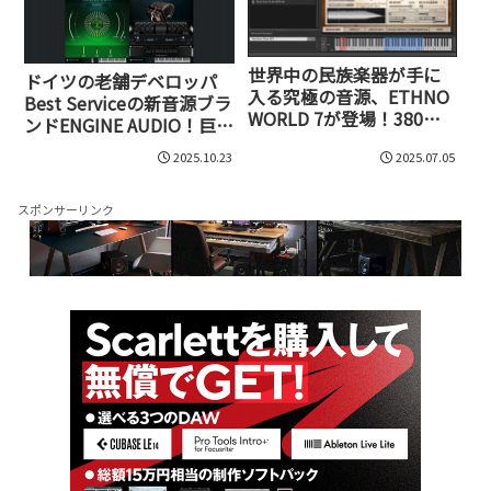
世界中の民族楽器が手に
ドイツの老舗デベロッパ
入る究極の音源、ETHNO
Best Serviceの新音源ブラ
WORLD 7が登場！380種
ンドENGINE AUDIO！巨匠
類以上の楽器・声を収録
エドゥアルド・タリロン
2025.10.23
2025.07.05
した最新版の実力
テの人気音源が軽量プレ
イヤー「ENGINE
PLAYER」で続々登場！
スポンサーリンク