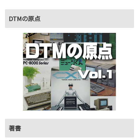
DTMの原点
著書