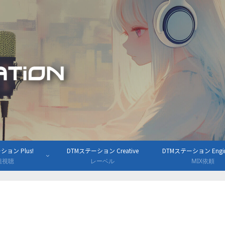
ョン Plus!
DTMステーション Creative
DTMステーション Engine
組視聴
レーベル
MIX依頼