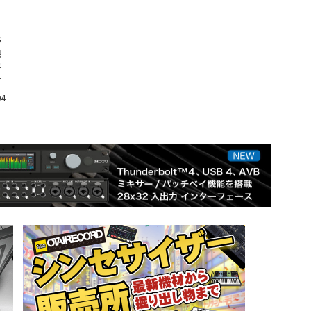
ラ
録
学
、
04