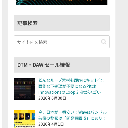
記事検索
DTM・DAW セール情報
どんなループ素材も即座にキット化！
面倒な下処理が不要になるPitch
InnovationsのLoop 2 Kitがスゴい
2026年6月30日
今、日本が一番安い！Wavesバンドル
破格の秘密は「開発費回収」にあり！
2026年4月1日