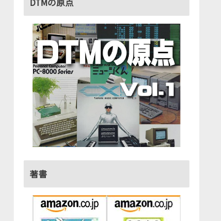
DTMの原点
著書