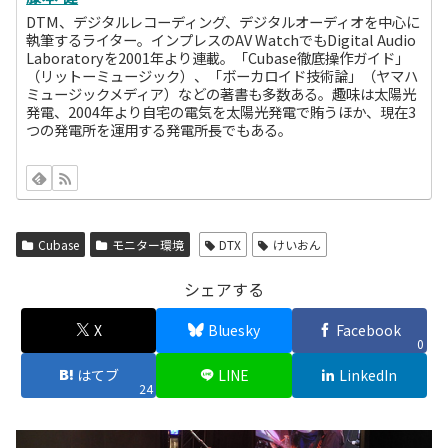
DTM、デジタルレコーディング、デジタルオーディオを中心に
執筆するライター。インプレスのAV WatchでもDigital Audio
Laboratoryを2001年より連載。「Cubase徹底操作ガイド」
（リットーミュージック）、「ボーカロイド技術論」（ヤマハ
ミュージックメディア）などの著書も多数ある。趣味は太陽光
発電、2004年より自宅の電気を太陽光発電で賄うほか、現在3
つの発電所を運用する発電所長でもある。
Cubase
モニター環境
DTX
けいおん
シェアする
X
Bluesky
Facebook
0
はてブ
LINE
LinkedIn
24