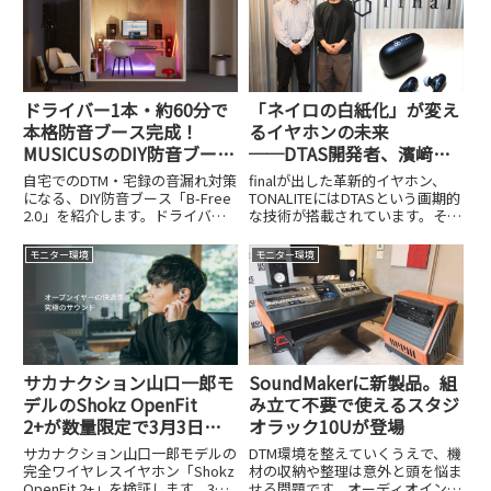
する「ネイロの白紙化」の仕組み
が、日本のクラウドファンディン
や、音楽制作での意義を詳しく解
グサイト、kibidango...
説します。
ドライバー1本・約60分で
「ネイロの白紙化」が変え
本格防音ブース完成！
るイヤホンの未来
MUSICUSのDIY防音ブー
──DTAS開発者、濱﨑公
ス、B-Free 2.0がクラファ
男さんインタビュー
自宅でのDTM・宅録の音漏れ対策
finalが出した革新的イヤホン、
ン実施中
になる、DIY防音ブース「B-Free
TONALITEにはDTASという画期的
2.0」を紹介します。ドライバー1
な技術が搭載されています。その
本・約60分で組み立てられる手
DTASを開発した方であり、世界
軽さを解説します。クラウドファ
的にも著名な日本のプロオーディ
モニター環境
モニター環境
ンディングは2026年5月19日に終
オ業界の中心人物、濱﨑公男さん
了しました。
にインタビューしました
サカナクション山口一郎モ
SoundMakerに新製品。組
デルのShokz OpenFit
み立て不要で使えるスタジ
2+が数量限定で3月3日に
オラック10Uが登場
発売。DTMのモニター用途
サカナクション山口一郎モデルの
DTM環境を整えていくうえで、機
にも使えるオープンイヤー
完全ワイヤレスイヤホン「Shokz
材の収納や整理は意外と頭を悩ま
OpenFit 2+」を検証します。3月3
せる問題です。オーディオインタ