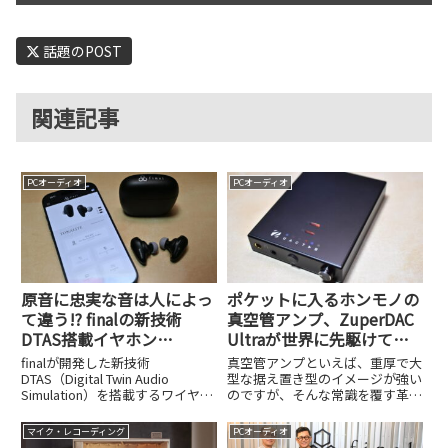
話題のPOST
関連記事
PCオーディオ
PCオーディオ
原音に忠実な音は人によっ
ポケットに入るホンモノの
て違う!? finalの新技術
真空管アンプ、ZuperDAC
DTAS搭載イヤホン
Ultraが世界に先駆けて日
「TONALITE」を試した
本でのクラファン実施中
finalが開発した新技術
真空管アンプといえば、重厚で大
DTAS（Digital Twin Audio
型な据え置き型のイメージが強い
Simulation）を搭載するワイヤレ
のですが、そんな常識を覆す革新
スイヤホン「TONALITE」を実際
的な製品が登場しました。香港を
に試してレビュー。顔や耳をスキ
拠点に活動する世界的オーディオ
マイク・レコーディング
PCオーディオ
ャンして個人の聴こえ方に最適化
ブランド、Zorloo（ゾルー）