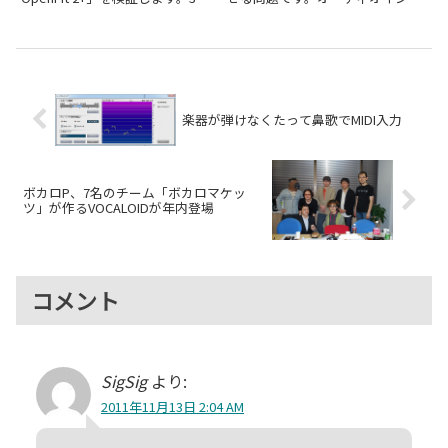
型を検証してみた
日発売の数量限定モデルが、DTM
ーフェイスやパッチベイ、アウト
のモニター用途に使えるかを試し
ボードエフェクター、電源タップ
ました。
といった19インチラック対応機
材が増えてくると、デスクの上が
あっという間に手狭になってし...
楽器が弾けなくたって鼻歌でMIDI入力
ボカロP、7名のチーム「ボカロマケッ
ツ」が作るVOCALOIDが年内登場
コメント
SigSig
より:
2011年11月13日 2:04 AM