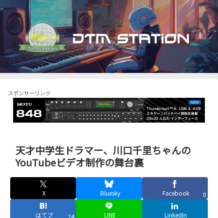
スポンサーリンク
天才中学生ドラマー、川口千里ちゃんの
YouTubeビデオ制作の舞台裏
X
Bluesky
Facebook
0
はてブ
LINE
LinkedIn
24