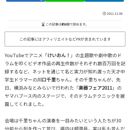
2011.11.06
この記事は
約6分
で読めます。
この記事にはアフィリエイトなどPRが含まれています
YouTubeでアニメ「
けいおん！
」の主題歌や劇中歌のド
ラムを叩くビデオ作品の再生件数がそれぞれ数百万回を記
録するなど、ネットを通じて名と実力が知れ渡った天才中
学生ドラマーの
川口千里
ちゃん。その千里ちゃんが、先
日、横浜みなとみらいで行われた「
楽器フェア2011
」の
ヤマハブース内のステージで、そのドラムテクニックを披
露してくれました。
会場は千里ちゃんの演奏を一目みたいという人たちが30
分前から列を作って並び、場内は超満員。実は私も並んだ