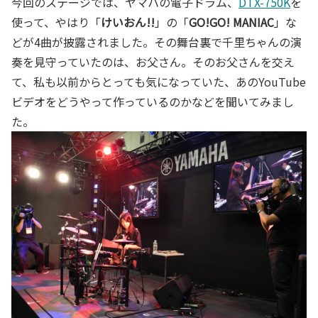
今回のステージでは、ヤマハの電子ドラム、
DTX-750K
を
使って、やはり「
けいおん!!
」の「
GO!GO! MANIAC
」な
どが4曲が披露されました。その舞台裏で千里ちゃんの演
奏を見守っていたのは、お父さん。そのお父さんを交え
て、私も以前からとっても気になっていた、あのYouTube
ビデオをどうやって作っているのかなどを聞いてみまし
た。