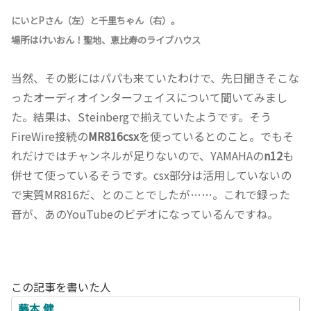
にいとPさん（左）と千里ちゃん（右）。
場所はけいおん！聖地、恵比寿のライブハウス
当然、その影にはパパも来ていたわけで、先日聞きそこな
ったオーディオインターフェイスについて聞いてみまし
た。結果は、Steinbergで揃えていたようです。そう
FireWire接続の
MR816csx
を使っているとのこと。でもそ
れだけではチャンネルが足りないので、YAMAHAの
n12
も
併せて使っているそうです。csx部分は活用していないの
で実質MR816だ、とのことでしたが……。これで録った
音が、あのYouTubeのビデオになっているんですね。
この記事を書いた人
藤本 健