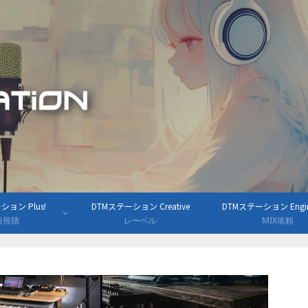
ョン Plus!
DTMステーション Creative
DTMステーション Engine
組視聴
レーベル
MIX依頼