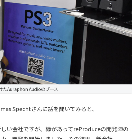
たAuraphon Audioのブース
as Spechtさんに話を聞いてみると、
った新しい会社ですが、
縁があってreProduceの開発陣の
ーカー開発を開始しました。
その結果、新会社