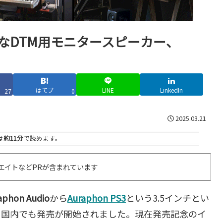
価格なDTM用モニタースピーカー、
はてブ
LINE
LinkedIn
27
0
2025.03.21
は
約11分
で読めます。
エイトなどPRが含まれています
aphon Audio
から
Auraphon PS3
という3.5インチとい
、国内でも発売が開始されました。現在発売記念のイ