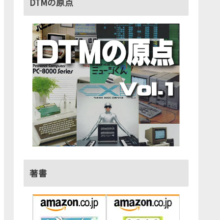
DTMの原点
著書