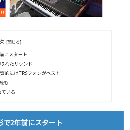
次
2年前にスタート
の取れたサウンド
質的にはTRSフォンがベスト
接続も
れている
する形で2年前にスタート