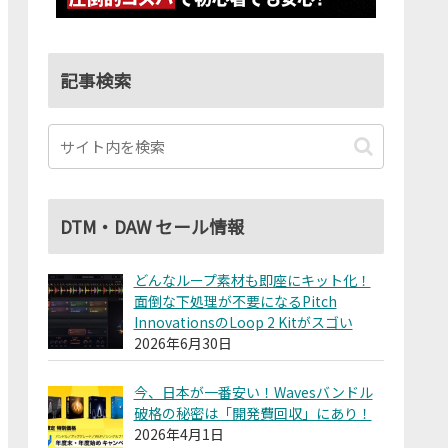
記事検索
DTM・DAW セール情報
どんなループ素材も即座にキット化！
面倒な下処理が不要になるPitch
InnovationsのLoop 2 Kitがスゴい
2026年6月30日
今、日本が一番安い！Wavesバンドル
破格の秘密は「開発費回収」にあり！
2026年4月1日