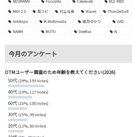
NEUMANN
Focusrite
Cakewalk
BLE-MIDI
MIDI 2.0
耳コピ
村上社長
Waves
Thunderbolt
Antelope
IK Multimedia
結月ゆかり
UAD
NAMM
MOTU
DeeMax
AI
今月のアンケート
DTMユーザー調査のため年齢を教えてください(2026)
50代
(29%, 193 Votes)
40代
(19%, 127 Votes)
60代
(15%, 100 Votes)
30代
(15%, 99 Votes)
20代
(12%, 80 Votes)
10代