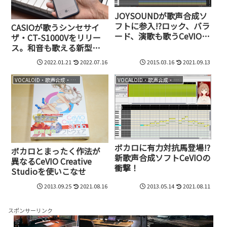
JOYSOUNDが歌声合成ソ
フトに参入!?ロック、バラ
CASIOが歌うシンセサイ
ード、演歌も歌うCeVIOの
ザ・CT-S1000Vをリリー
実力
ス。和音も歌える新型カ
シオトーンが3月発売
2022.01.21
2022.07.16
2015.03.16
2021.09.13
VOCALOID・歌声合成・音声合成
VOCALOID・歌声合成・音声合成
ボカロに有力対抗馬登場!?
ボカロとまったく作法が
新歌声合成ソフトCeVIOの
異なるCeVIO Creative
衝撃！
Studioを使いこなせ
2013.09.25
2021.08.16
2013.05.14
2021.08.11
スポンサーリンク