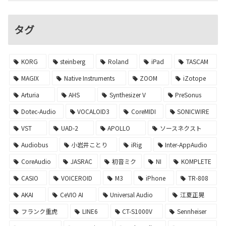
タグ
KORG
steinberg
Roland
iPad
TASCAM
MAGIX
Native Instruments
ZOOM
iZotope
Arturia
AHS
Synthesizer V
PreSonus
Dotec-Audio
VOCALOID3
CoreMIDI
SONICWIRE
VST
UAD-2
APOLLO
ソースネクスト
Audiobus
小岩井ことり
iRig
Inter-AppAudio
CoreAudio
JASRAC
初音ミク
NI
KOMPLETE
CASIO
VOICEROID
M3
iPhone
TR-808
AKAI
CeVIO AI
Universal Audio
江夏正晃
フランク重虎
LINE6
CT-S1000V
Sennheiser