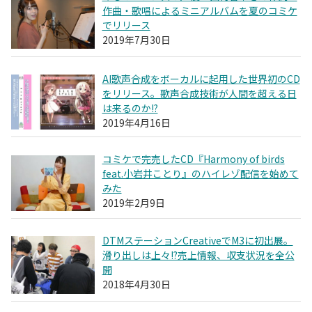
作曲・歌唱によるミニアルバムを夏のコミケ
でリリース
2019年7月30日
AI歌声合成をボーカルに起用した世界初のCD
をリリース。歌声合成技術が人間を超える日
は来るのか!?
2019年4月16日
コミケで完売したCD『Harmony of birds
feat.小岩井ことり』のハイレゾ配信を始めて
みた
2019年2月9日
DTMステーションCreativeでM3に初出展。
滑り出しは上々!?売上情報、収支状況を全公
開
2018年4月30日