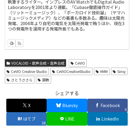
執筆するライター。インプレスのAV WatchでもDigital Audio
Laboratoryを2001年より連載。「Cubase徹底操作ガイド」
（リットーミュージック）、「ボーカロイド技術論」（ヤマハ
ミュージックメディア）などの著書も多数ある。趣味は太陽光
発電、2004年より自宅の電気を太陽光発電で賄うほか、現在3
つの発電所を運用する発電所長でもある。
VOCALOID・歌声合成・音声合成
CeVIO
CeVIO Creative Studio
CeVIOCreativeStudio
HMM
Sinsy
さとうささら
調教
シェアする
X
Bluesky
Facebook
0
はてブ
LINE
LinkedIn
38