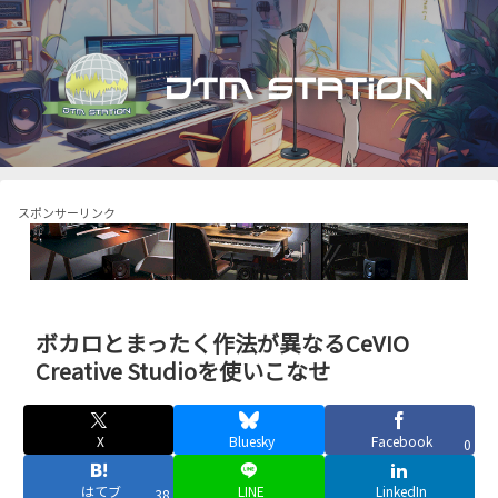
スポンサーリンク
ボカロとまったく作法が異なるCeVIO
Creative Studioを使いこなせ
X
Bluesky
Facebook
0
はてブ
LINE
LinkedIn
38