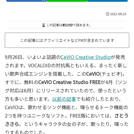
2013.09.25
この記事は
約10分
で読めます。
この記事にはアフィリエイトなどPRが含まれています
9月26日、いよいよ話題の
CeVIO Creative Studio
が発売
されます。VOCALOIDの対抗馬ともいえる、まったく新し
い歌声合成エンジンを搭載した、この
CeVIO
(チェビオ)。
すでに、無料の
CeVIO Creative Studio FREE
が4月（ソン
グ対応は6月）にリリースされていたので、使ったという
方も多いと思います。
以前の記事
でも紹介したとおり、
CeVIOは、歌わせるソング機能と、喋らせるトーク機能の
2つを持つユニークなソフト。FREE版においては、
さとう
ささら
、というキャラクタの女の子が、歌ったり、喋った
りするものでした。