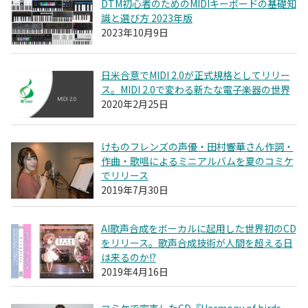
DTM初心者のためのMIDIキーボードの基礎知
識と選び方 2023年版
2023年10月9日
日米合意でMIDI 2.0が正式規格としてリリー
ス。MIDI 2.0で変わる新たな電子楽器の世界
2020年2月25日
けものフレンズの声優・田村響華さん作詞・
作曲・歌唱によるミニアルバムを夏のコミケ
でリリース
2019年7月30日
AI歌声合成をボーカルに起用した世界初のCD
をリリース。歌声合成技術が人間を超える日
は来るのか!?
2019年4月16日
コミケで完売したCD『Harmony of birds