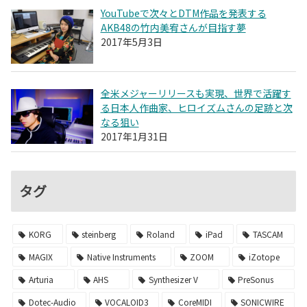
YouTubeで次々とDTM作品を発表する
AKB48の竹内美宥さんが目指す夢
2017年5月3日
全米メジャーリリースも実現、世界で活躍す
る日本人作曲家、ヒロイズムさんの足跡と次
なる狙い
2017年1月31日
タグ
KORG
steinberg
Roland
iPad
TASCAM
MAGIX
Native Instruments
ZOOM
iZotope
Arturia
AHS
Synthesizer V
PreSonus
Dotec-Audio
VOCALOID3
CoreMIDI
SONICWIRE