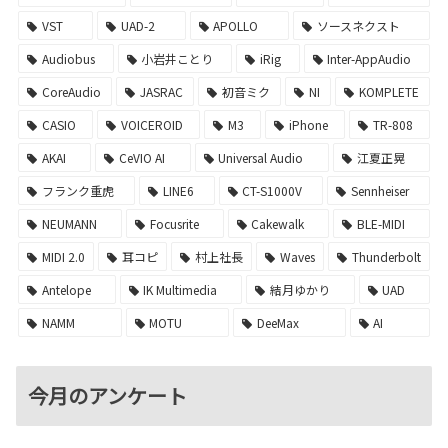
VST
UAD-2
APOLLO
ソースネクスト
Audiobus
小岩井ことり
iRig
Inter-AppAudio
CoreAudio
JASRAC
初音ミク
NI
KOMPLETE
CASIO
VOICEROID
M3
iPhone
TR-808
AKAI
CeVIO AI
Universal Audio
江夏正晃
フランク重虎
LINE6
CT-S1000V
Sennheiser
NEUMANN
Focusrite
Cakewalk
BLE-MIDI
MIDI 2.0
耳コピ
村上社長
Waves
Thunderbolt
Antelope
IK Multimedia
結月ゆかり
UAD
NAMM
MOTU
DeeMax
AI
今月のアンケート