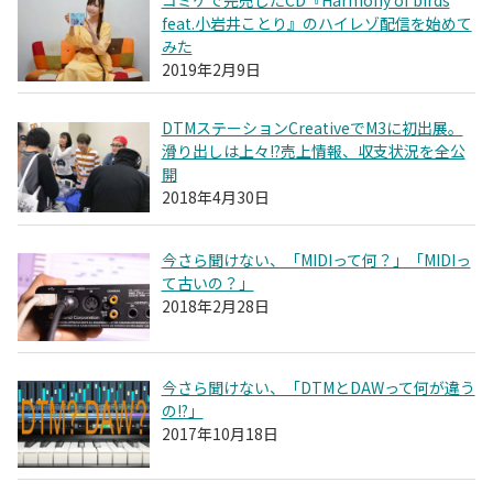
feat.小岩井ことり』のハイレゾ配信を始めて
みた
2019年2月9日
DTMステーションCreativeでM3に初出展。
滑り出しは上々!?売上情報、収支状況を全公
開
2018年4月30日
今さら聞けない、「MIDIって何？」「MIDIっ
て古いの？」
2018年2月28日
今さら聞けない、「DTMとDAWって何が違う
の!?」
2017年10月18日