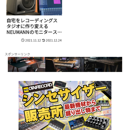
自宅をレコーディングス
タジオに作り変える
NEUMANNのモニタースピ
ーカー、KH 80 DSPのキャ
2021.11.12
2021.12.24
リブレーションを試して
みた
スポンサーリンク