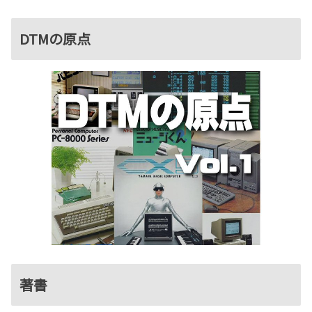
DTMの原点
著書