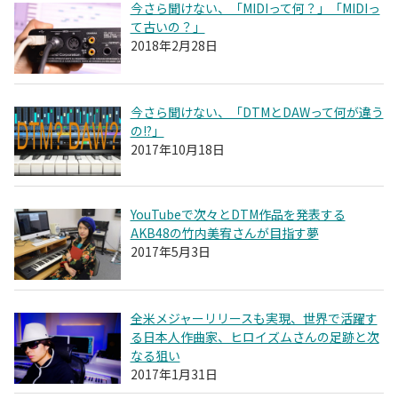
今さら聞けない、「MIDIって何？」「MIDIっ
て古いの？」
2018年2月28日
今さら聞けない、「DTMとDAWって何が違う
の!?」
2017年10月18日
YouTubeで次々とDTM作品を発表する
AKB48の竹内美宥さんが目指す夢
2017年5月3日
全米メジャーリリースも実現、世界で活躍す
る日本人作曲家、ヒロイズムさんの足跡と次
なる狙い
2017年1月31日