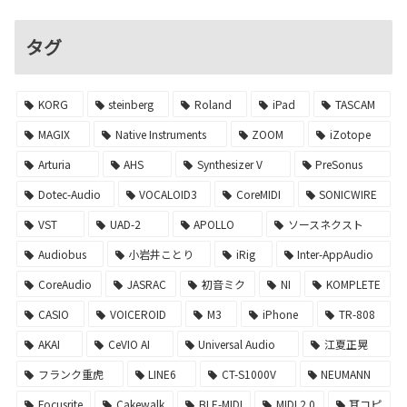
タグ
KORG
steinberg
Roland
iPad
TASCAM
MAGIX
Native Instruments
ZOOM
iZotope
Arturia
AHS
Synthesizer V
PreSonus
Dotec-Audio
VOCALOID3
CoreMIDI
SONICWIRE
VST
UAD-2
APOLLO
ソースネクスト
Audiobus
小岩井ことり
iRig
Inter-AppAudio
CoreAudio
JASRAC
初音ミク
NI
KOMPLETE
CASIO
VOICEROID
M3
iPhone
TR-808
AKAI
CeVIO AI
Universal Audio
江夏正晃
フランク重虎
LINE6
CT-S1000V
NEUMANN
Focusrite
Cakewalk
BLE-MIDI
MIDI 2.0
耳コピ