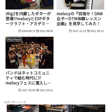
iRig2を内蔵したギターが
melocyの『目指せ！DAW
登場!?melocyとESPギタ
女子～DTM体験レッスン
ークラフト・アカデミー
企画』を見学してみた！
が共同開発したインター
2018.04.19
2021.08.03
2017.12.12
2021.09.12
フェイス内蔵のmelocyギ
ター
iPad/iPhone
バンドはネットコミュニ
ティで組む時代に!?
melocyフェスに潜入して
みた
2017.05.09
2021.09.12
スポンサーリンク