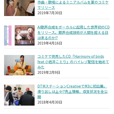
作曲・歌唱によるミニアルバムを夏のコミケ
でリリース
2019年7月30日
AI歌声合成をボーカルに起用した世界初のCD
をリリース。歌声合成技術が人間を超える日
は来るのか!?
2019年4月16日
コミケで完売したCD『Harmony of birds
feat.小岩井ことり』のハイレゾ配信を始めて
みた
2019年2月9日
DTMステーションCreativeでM3に初出展。
滑り出しは上々!?売上情報、収支状況を全公
開
2018年4月30日