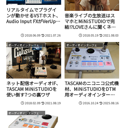
リアルタイムでプラグイ
ンが動かせるVSTホスト、
音楽ライブの生放送はス
Audio Input FXがVerUp
マホとMiNiSTUDIOで完
し、演奏生配信で利用可
結!?LOVEさんに聞くネッ
能に。Free版も同時に誕
ト配信高音質化テクニッ
2018.06.09
2021.07.26
2018.05.19
2021.08.03
生!
ク
オーディオインターフェイス
オーディオインターフェイス
ネット配信オーディオIF、
TASCAMのニコニコ公式機
TASCAM MiNiSTUDIOを
材、MiNiSTUDIOをDTM
使い倒す7つの裏ワザ
用オーディオインターフ
ェイスに使ったら予想以
2018.02.09
2021.08.19
2016.10.24
2025.08.16
上に強力だった！
オーディオインターフェイス