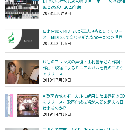
DTM初心者のためのMIDIキーボードの基礎知
識と選び方 2023年版
2023年10月9日
日米合意でMIDI 2.0が正式規格としてリリー
ス。MIDI 2.0で変わる新たな電子楽器の世界
2020年2月25日
けものフレンズの声優・田村響華さん作詞・
作曲・歌唱によるミニアルバムを夏のコミケ
でリリース
2019年7月30日
AI歌声合成をボーカルに起用した世界初のCD
をリリース。歌声合成技術が人間を超える日
は来るのか!?
2019年4月16日
コミケで完売したCD『Harmony of birds