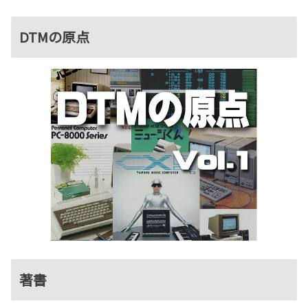
DTMの原点
著書