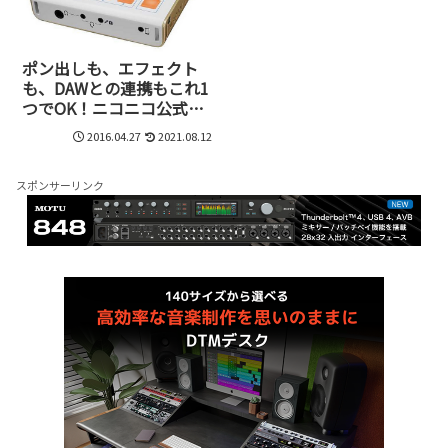
ポン出しも、エフェクト
も、DAWとの連携もこれ1
つでOK！ニコニコ公式放
送機材、TASCAM
2016.04.27
2021.08.12
MiNiSTUDIOが凄い！
スポンサーリンク