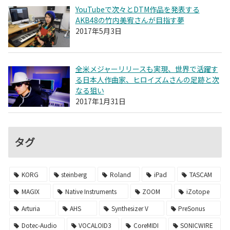
YouTubeで次々とDTM作品を発表する
AKB48の竹内美宥さんが目指す夢
2017年5月3日
全米メジャーリリースも実現、世界で活躍す
る日本人作曲家、ヒロイズムさんの足跡と次
なる狙い
2017年1月31日
タグ
KORG
steinberg
Roland
iPad
TASCAM
MAGIX
Native Instruments
ZOOM
iZotope
Arturia
AHS
Synthesizer V
PreSonus
Dotec-Audio
VOCALOID3
CoreMIDI
SONICWIRE