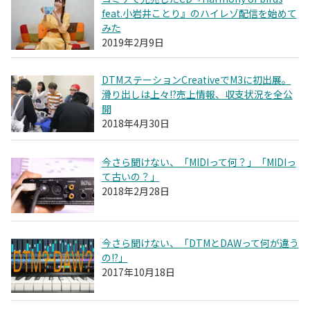
feat.小岩井ことり』のハイレゾ配信を始めて
みた
2019年2月9日
DTMステーションCreativeでM3に初出展。
滑り出しは上々!?売上情報、収支状況を全公
開
2018年4月30日
今さら聞けない、「MIDIって何？」「MIDIっ
て古いの？」
2018年2月28日
今さら聞けない、「DTMとDAWって何が違う
の!?」
2017年10月18日