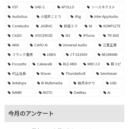
VST
UAD-2
APOLLO
ソースネクスト
Audiobus
小岩井ことり
iRig
Inter-AppAudio
CoreAudio
JASRAC
初音ミク
NI
KOMPLETE
CASIO
VOICEROID
M3
iPhone
TR-808
AKAI
CeVIO AI
Universal Audio
江夏正晃
フランク重虎
LINE6
CT-S1000V
NEUMANN
Focusrite
Cakewalk
BLE-MIDI
MIDI 2.0
耳コピ
村上社長
Waves
Thunderbolt
Sennheiser
Antelope
IK Multimedia
結月ゆかり
UAD
NAMM
MOTU
DeeMax
AI
今月のアンケート