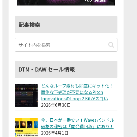
記事検索
DTM・DAW セール情報
どんなループ素材も即座にキット化！
面倒な下処理が不要になるPitch
InnovationsのLoop 2 Kitがスゴい
2026年6月30日
今、日本が一番安い！Wavesバンドル
破格の秘密は「開発費回収」にあり！
2026年4月1日