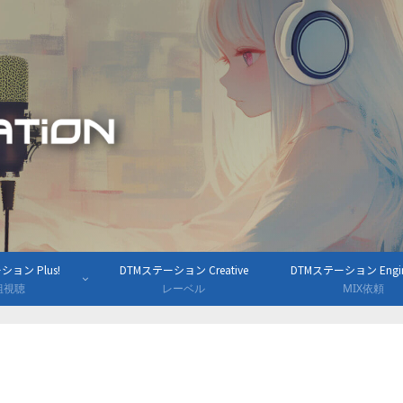
ョン Plus!
DTMステーション Creative
DTMステーション Engine
組視聴
レーベル
MIX依頼