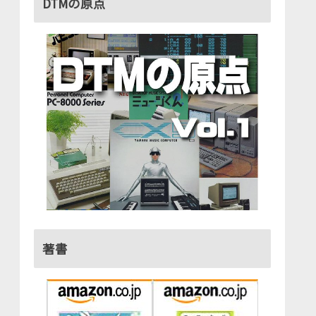
DTMの原点
著書