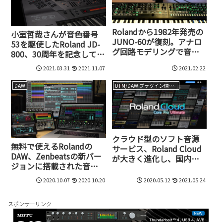
Rolandから1982年発売の
小室哲哉さんが音色番号
JUNO-60が復刻。アナロ
53を駆使したRoland JD-
グ回路モデリングで音色
800、30周年を記念してプ
を忠実に再現し、PLUGｰ
ラグインで復活!もちろん
2021.03.31
2021.11.07
2021.02.22
IN/PLUGｰOUTにも対応
全プリセットも完全復元!
DAW
DTM/DAW プラグイン情報（VST AU AAX）
クラウド型のソフト音源
無料で使えるRolandの
サービス、Roland Cloud
DAW、Zenbeatsの新バー
が大きく進化し、国内で
ジョンに搭載された音源
も本格スタート。現行ハ
ZC1と、ZENOLOGY Proや
ードウェア製品と音色互
2020.10.07
2020.10.20
2020.05.12
2021.05.24
JUPITER-X/Xm、FANTOM
換を持つソフトシンセ
とのシームレスな関係
ZENOLOGYもリリース
スポンサーリンク