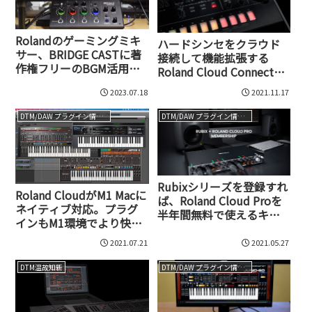
Rolandのゲーミングミキ
ハードシンセをクラウド
サー、BRIDGE CASTに著
接続して機能拡張する
作権フリーのBGM活用サ
Roland Cloud Connectが
ービス、BGM CAST搭載
誕生。JUPITER-X/Xmが
2023.07.18
2021.11.17
2.0になり、ボーカルシン
セ機能搭載可能に
DTM/DAW プラグイン情報（VST AU AAX）
DTM/DAW プラグイン情報（VST AU AAX）
Rubixシリーズを登録すれ
Roland CloudがM1 Macに
ば、Roland Cloud Proを
ネイティブ対応。プラグ
半年間無料で使えるキャ
インもM1環境でより快適
ンペーンがスタート！
に使える時代に
2021.07.21
2021.05.27
DTM温故知新
DTM/DAW プラグイン情報（VST AU AAX）