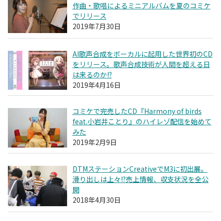
作曲・歌唱によるミニアルバムを夏のコミケ
でリリース
2019年7月30日
AI歌声合成をボーカルに起用した世界初のCD
をリリース。歌声合成技術が人間を超える日
は来るのか!?
2019年4月16日
コミケで完売したCD『Harmony of birds
feat.小岩井ことり』のハイレゾ配信を始めて
みた
2019年2月9日
DTMステーションCreativeでM3に初出展。
滑り出しは上々!?売上情報、収支状況を全公
開
2018年4月30日