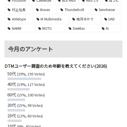
Focusrite
Cakewalk
BLE-MIDI
MIDI 2.0
耳コピ
村上社長
Waves
Thunderbolt
Sennheiser
Antelope
IK Multimedia
結月ゆかり
UAD
NAMM
MOTU
DeeMax
AI
今月のアンケート
DTMユーザー調査のため年齢を教えてください(2026)
50代
(29%, 193 Votes)
40代
(19%, 127 Votes)
60代
(15%, 100 Votes)
30代
(15%, 99 Votes)
20代
(12%, 80 Votes)
10代
(6%, 40 Votes)