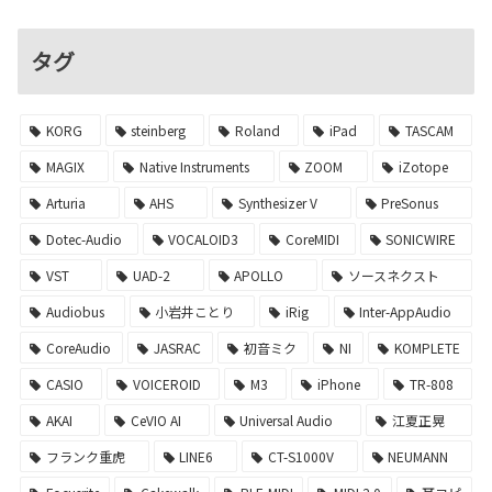
タグ
KORG
steinberg
Roland
iPad
TASCAM
MAGIX
Native Instruments
ZOOM
iZotope
Arturia
AHS
Synthesizer V
PreSonus
Dotec-Audio
VOCALOID3
CoreMIDI
SONICWIRE
VST
UAD-2
APOLLO
ソースネクスト
Audiobus
小岩井ことり
iRig
Inter-AppAudio
CoreAudio
JASRAC
初音ミク
NI
KOMPLETE
CASIO
VOICEROID
M3
iPhone
TR-808
AKAI
CeVIO AI
Universal Audio
江夏正晃
フランク重虎
LINE6
CT-S1000V
NEUMANN