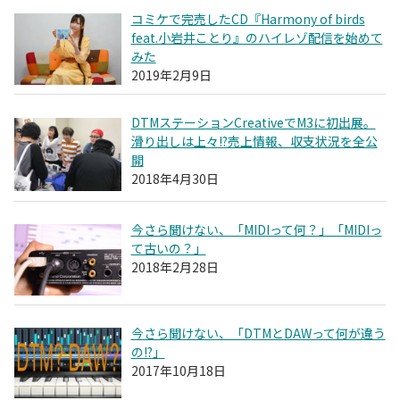
コミケで完売したCD『Harmony of birds
feat.小岩井ことり』のハイレゾ配信を始めて
みた
2019年2月9日
DTMステーションCreativeでM3に初出展。
滑り出しは上々!?売上情報、収支状況を全公
開
2018年4月30日
今さら聞けない、「MIDIって何？」「MIDIっ
て古いの？」
2018年2月28日
今さら聞けない、「DTMとDAWって何が違う
の!?」
2017年10月18日