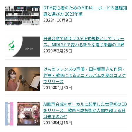
DTM初心者のためのMIDIキーボードの基礎知
識と選び方 2023年版
2023年10月9日
日米合意でMIDI 2.0が正式規格としてリリー
ス。MIDI 2.0で変わる新たな電子楽器の世界
2020年2月25日
けものフレンズの声優・田村響華さん作詞・
作曲・歌唱によるミニアルバムを夏のコミケ
でリリース
2019年7月30日
AI歌声合成をボーカルに起用した世界初のCD
をリリース。歌声合成技術が人間を超える日
は来るのか!?
2019年4月16日