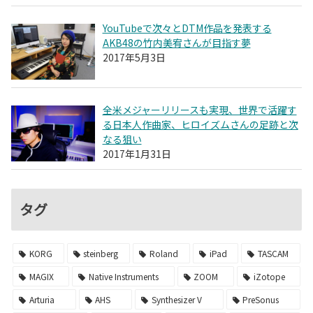
YouTubeで次々とDTM作品を発表する
AKB48の竹内美宥さんが目指す夢
2017年5月3日
全米メジャーリリースも実現、世界で活躍す
る日本人作曲家、ヒロイズムさんの足跡と次
なる狙い
2017年1月31日
タグ
KORG
steinberg
Roland
iPad
TASCAM
MAGIX
Native Instruments
ZOOM
iZotope
Arturia
AHS
Synthesizer V
PreSonus