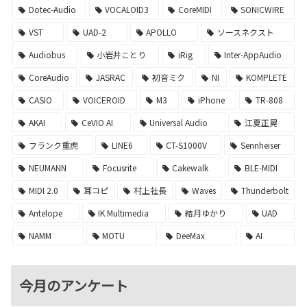
Dotec-Audio
VOCALOID3
CoreMIDI
SONICWIRE
VST
UAD-2
APOLLO
ソースネクスト
Audiobus
小岩井ことり
iRig
Inter-AppAudio
CoreAudio
JASRAC
初音ミク
NI
KOMPLETE
CASIO
VOICEROID
M3
iPhone
TR-808
AKAI
CeVIO AI
Universal Audio
江夏正晃
フランク重虎
LINE6
CT-S1000V
Sennheiser
NEUMANN
Focusrite
Cakewalk
BLE-MIDI
MIDI 2.0
耳コピ
村上社長
Waves
Thunderbolt
Antelope
IK Multimedia
結月ゆかり
UAD
NAMM
MOTU
DeeMax
AI
今月のアンケート