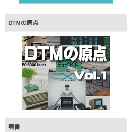
DTMの原点
著書