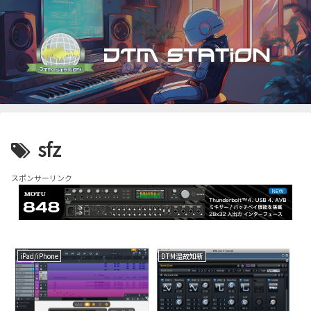
sfz
スポンサーリンク
iPad/iPhone
DTM温故知新