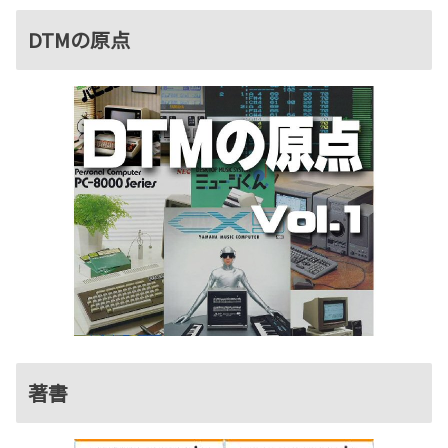
DTMの原点
著書