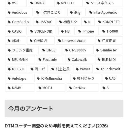
VST
UAD-2
APOLLO
ソースネクスト
Audiobus
小岩井ことり
iRig
Inter-AppAudio
CoreAudio
JASRAC
初音ミク
NI
KOMPLETE
CASIO
VOICEROID
M3
iPhone
TR-808
AKAI
CeVIO AI
Universal Audio
江夏正晃
フランク重虎
LINE6
CT-S1000V
Sennheiser
NEUMANN
Focusrite
Cakewalk
BLE-MIDI
MIDI 2.0
耳コピ
村上社長
Waves
Thunderbolt
Antelope
IK Multimedia
結月ゆかり
UAD
NAMM
MOTU
DeeMax
AI
今月のアンケート
DTMユーザー調査のため年齢を教えてください(2026)