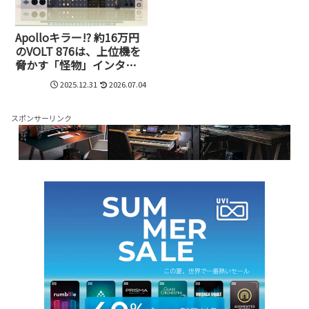
Apolloキラー!? 約16万円
のVOLT 876は、上位機を
脅かす「怪物」インター
フェイスだった
2025.12.31
2026.07.04
スポンサーリンク