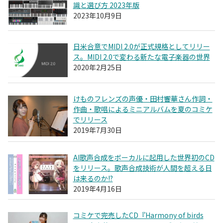
識と選び方 2023年版
2023年10月9日
日米合意でMIDI 2.0が正式規格としてリリー
ス。MIDI 2.0で変わる新たな電子楽器の世界
2020年2月25日
けものフレンズの声優・田村響華さん作詞・
作曲・歌唱によるミニアルバムを夏のコミケ
でリリース
2019年7月30日
AI歌声合成をボーカルに起用した世界初のCD
をリリース。歌声合成技術が人間を超える日
は来るのか!?
2019年4月16日
コミケで完売したCD『Harmony of birds