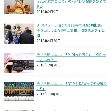
feat.小岩井ことり』のハイレゾ配信を始めて
みた
2019年2月9日
DTMステーションCreativeでM3に初出展。
滑り出しは上々!?売上情報、収支状況を全公
開
2018年4月30日
今さら聞けない、「MIDIって何？」「MIDIっ
て古いの？」
2018年2月28日
今さら聞けない、「DTMとDAWって何が違う
の!?」
2017年10月18日