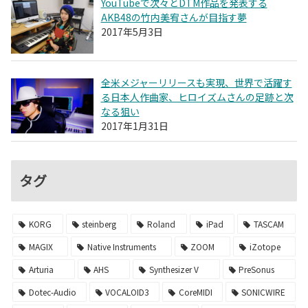
YouTubeで次々とDTM作品を発表する
AKB48の竹内美宥さんが目指す夢
2017年5月3日
全米メジャーリリースも実現、世界で活躍す
る日本人作曲家、ヒロイズムさんの足跡と次
なる狙い
2017年1月31日
タグ
KORG
steinberg
Roland
iPad
TASCAM
MAGIX
Native Instruments
ZOOM
iZotope
Arturia
AHS
Synthesizer V
PreSonus
Dotec-Audio
VOCALOID3
CoreMIDI
SONICWIRE