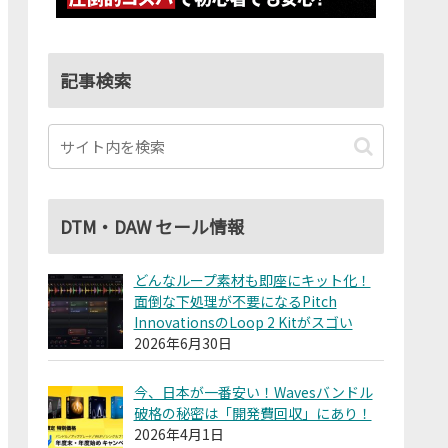
記事検索
DTM・DAW セール情報
どんなループ素材も即座にキット化！
面倒な下処理が不要になるPitch
InnovationsのLoop 2 Kitがスゴい
2026年6月30日
今、日本が一番安い！Wavesバンドル
破格の秘密は「開発費回収」にあり！
2026年4月1日