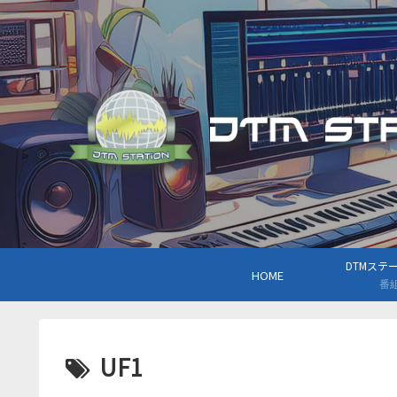
DTMステーシ
HOME
番
UF1