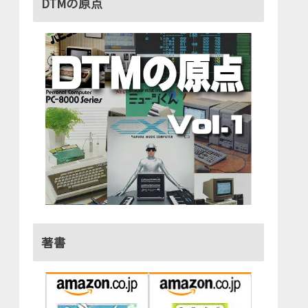
DTMの原点
著書