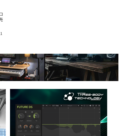
コ
売
価
31