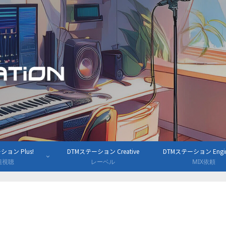
ョン Plus!
DTMステーション Creative
DTMステーション Engine
組視聴
レーベル
MIX依頼