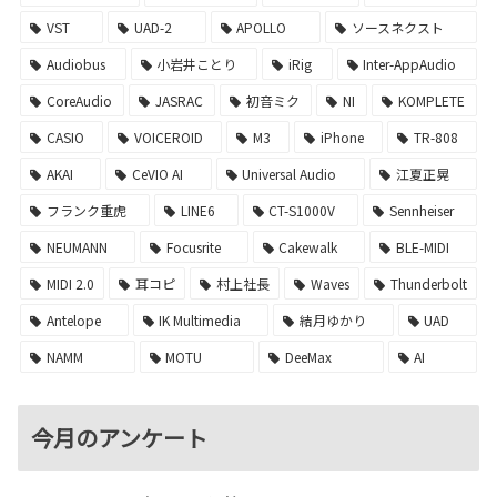
VST
UAD-2
APOLLO
ソースネクスト
Audiobus
小岩井ことり
iRig
Inter-AppAudio
CoreAudio
JASRAC
初音ミク
NI
KOMPLETE
CASIO
VOICEROID
M3
iPhone
TR-808
AKAI
CeVIO AI
Universal Audio
江夏正晃
フランク重虎
LINE6
CT-S1000V
Sennheiser
NEUMANN
Focusrite
Cakewalk
BLE-MIDI
MIDI 2.0
耳コピ
村上社長
Waves
Thunderbolt
Antelope
IK Multimedia
結月ゆかり
UAD
NAMM
MOTU
DeeMax
AI
今月のアンケート