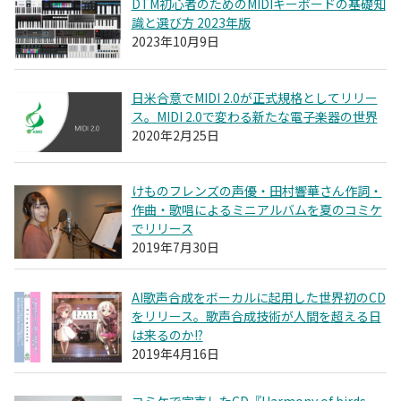
DTM初心者のためのMIDIキーボードの基礎知
識と選び方 2023年版
2023年10月9日
日米合意でMIDI 2.0が正式規格としてリリー
ス。MIDI 2.0で変わる新たな電子楽器の世界
2020年2月25日
けものフレンズの声優・田村響華さん作詞・
作曲・歌唱によるミニアルバムを夏のコミケ
でリリース
2019年7月30日
AI歌声合成をボーカルに起用した世界初のCD
をリリース。歌声合成技術が人間を超える日
は来るのか!?
2019年4月16日
コミケで完売したCD『Harmony of birds