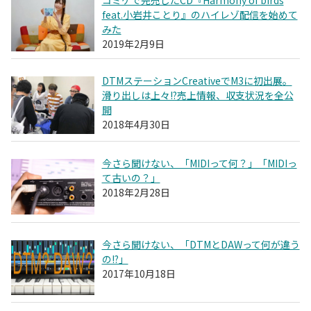
feat.小岩井ことり』のハイレゾ配信を始めて
みた
2019年2月9日
DTMステーションCreativeでM3に初出展。
滑り出しは上々!?売上情報、収支状況を全公
開
2018年4月30日
今さら聞けない、「MIDIって何？」「MIDIっ
て古いの？」
2018年2月28日
今さら聞けない、「DTMとDAWって何が違う
の!?」
2017年10月18日