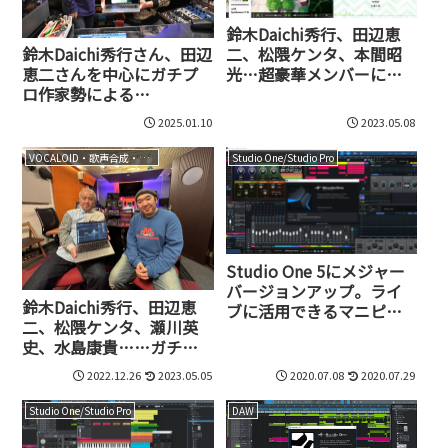
鈴木Daichi秀行、田辺恵
鈴木Daichi秀行さん、田辺
二、松隈ケンタ、本間昭
恵二さんを中心にガチプ
光…超豪華メンバーによ
ロ作家勢による
るコンピアルバム『AIボー
Synthesizer Vコンピアル
カルコンピVol.1 with
2025.01.10
2023.05.08
バム第2弾。一般枠公募も
Synthesizer V AI』が5/19
スタート
配信スタート
VOCALOID・歌声合成・音声合成
Studio One/Studio Pro
Studio One 5にメジャー
バージョンアップ。ライ
鈴木Daichi秀行、田辺恵
ブに活用できるマニピュ
二、松隈ケンタ、瀬川英
レーション機能を新たに
史、水島康貴……ガチプ
搭載
ロ作家勢がSynthesizer V
2022.12.26
2023.05.05
2020.07.08
2020.07.29
のコンピアルバムを作成!?
一般枠の公募も開始
Studio One/Studio Pro
DAW