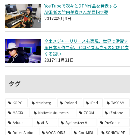
YouTubeで次々とDTM作品を発表する
AKB48の竹内美宥さんが目指す夢
2017年5月3日
全米メジャーリリースも実現、世界で活躍す
る日本人作曲家、ヒロイズムさんの足跡と次
なる狙い
2017年1月31日
タグ
KORG
steinberg
Roland
iPad
TASCAM
MAGIX
Native Instruments
ZOOM
iZotope
Arturia
AHS
Synthesizer V
PreSonus
Dotec-Audio
VOCALOID3
CoreMIDI
SONICWIRE