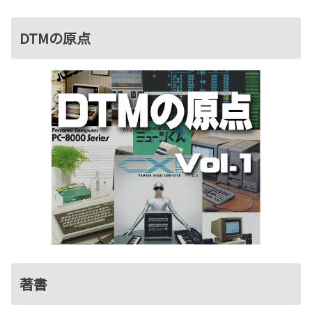
DTMの原点
著書