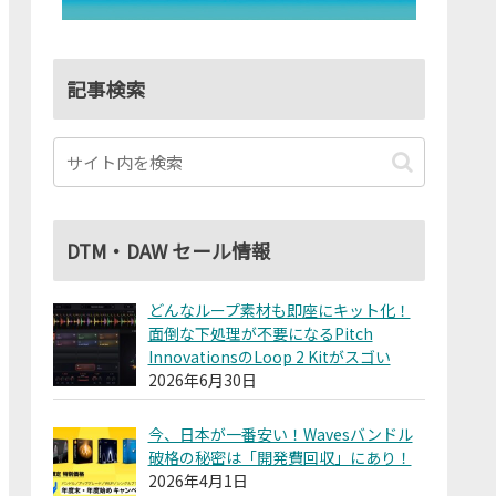
記事検索
DTM・DAW セール情報
どんなループ素材も即座にキット化！
面倒な下処理が不要になるPitch
InnovationsのLoop 2 Kitがスゴい
2026年6月30日
今、日本が一番安い！Wavesバンドル
破格の秘密は「開発費回収」にあり！
2026年4月1日