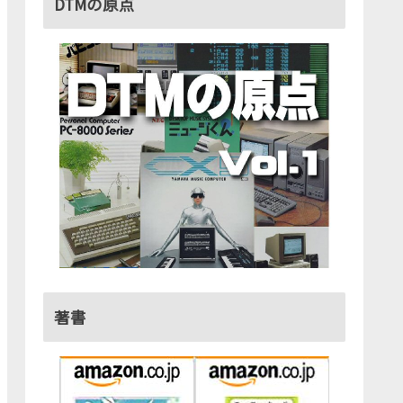
DTMの原点
著書