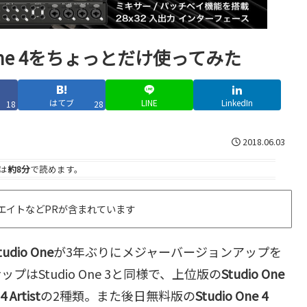
One 4をちょっとだけ使ってみた
はてブ
LINE
LinkedIn
18
28
2018.06.03
は
約8分
で読めます。
エイトなどPRが含まれています
tudio One
が3年ぶりにメジャーバージョンアップを
はStudio One 3と同様で、上位版の
Studio One
4 Artist
の2種類。また後日無料版の
Studio One 4