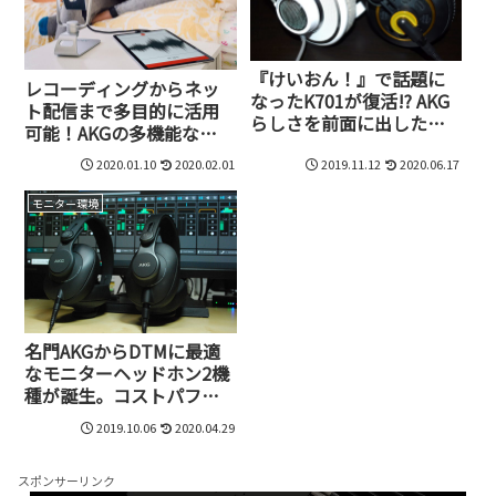
『けいおん！』で話題に
レコーディングからネッ
なったK701が復活!? AKG
ト配信まで多目的に活用
らしさを前面に出した開
可能！AKGの多機能な
放型モニターヘッドホン、
24bit/192kHz対応USBマ
AKG K701-Y3とK240
2020.01.10
2020.02.01
2019.11.12
2020.06.17
イク、Lyra-Y3を試してみ
STUDIO-Y3が発売
た
モニター環境
名門AKGからDTMに最適
なモニターヘッドホン2機
種が誕生。コストパフォ
ーマンスに優れたK361-
2019.10.06
2020.04.29
Y3、K371-Y3を試してみた
スポンサーリンク