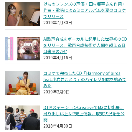
けものフレンズの声優・田村響華さん作詞・
作曲・歌唱によるミニアルバムを夏のコミケ
でリリース
2019年7月30日
AI歌声合成をボーカルに起用した世界初のCD
をリリース。歌声合成技術が人間を超える日
は来るのか!?
2019年4月16日
コミケで完売したCD『Harmony of birds
feat.小岩井ことり』のハイレゾ配信を始めて
みた
2019年2月9日
DTMステーションCreativeでM3に初出展。
滑り出しは上々!?売上情報、収支状況を全公
開
2018年4月30日