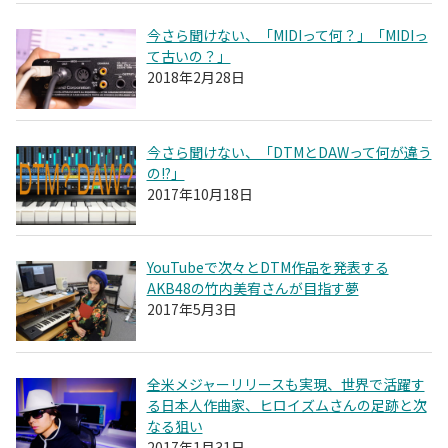
今さら聞けない、「MIDIって何？」「MIDIっ
て古いの？」
2018年2月28日
今さら聞けない、「DTMとDAWって何が違う
の!?」
2017年10月18日
YouTubeで次々とDTM作品を発表する
AKB48の竹内美宥さんが目指す夢
2017年5月3日
全米メジャーリリースも実現、世界で活躍す
る日本人作曲家、ヒロイズムさんの足跡と次
なる狙い
2017年1月31日