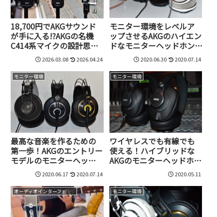
モニター環境をレベルア
18,700円でAKGサウンド
ップさせるAKGのハイエン
が手に入る!?AKGの名機
ドなモニターヘッドホン。
C414系マイクの設計思想
上位モデルを4機種試して
を継承した、新世代Cシリ
2026.03.08
2026.04.24
2020.06.30
2020.07.14
みた！
ーズマイクC114、C104、
C151
モニター環境
モニター環境
最高な音楽を作るための
ワイヤレスでも有線でも
第一歩！AKGのエントリー
使える！ハイブリッドな
モデルのモニターヘッド
AKGのモニターヘッドホン
ホンでミックスしよう
K361-BT-Y3、K371-BT-
2020.06.17
2020.07.14
2020.05.11
Y3が新登場
オーディオインターフェイス
モニター環境