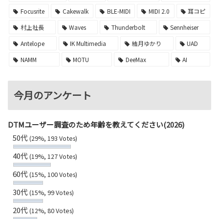
Focusrite
Cakewalk
BLE-MIDI
MIDI 2.0
耳コピ
村上社長
Waves
Thunderbolt
Sennheiser
Antelope
IK Multimedia
結月ゆかり
UAD
NAMM
MOTU
DeeMax
AI
今月のアンケート
DTMユーザー調査のため年齢を教えてください(2026)
50代
(29%, 193 Votes)
40代
(19%, 127 Votes)
60代
(15%, 100 Votes)
30代
(15%, 99 Votes)
20代
(12%, 80 Votes)