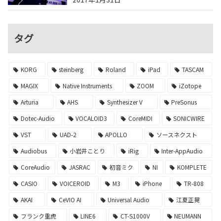
タグ
KORG
steinberg
Roland
iPad
TASCAM
MAGIX
Native Instruments
ZOOM
iZotope
Arturia
AHS
Synthesizer V
PreSonus
Dotec-Audio
VOCALOID3
CoreMIDI
SONICWIRE
VST
UAD-2
APOLLO
ソースネクスト
Audiobus
小岩井ことり
iRig
Inter-AppAudio
CoreAudio
JASRAC
初音ミク
NI
KOMPLETE
CASIO
VOICEROID
M3
iPhone
TR-808
AKAI
CeVIO AI
Universal Audio
江夏正晃
フランク重虎
LINE6
CT-S1000V
NEUMANN