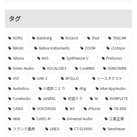
タグ
KORG
steinberg
Roland
iPad
TASCAM
MAGIX
Native Instruments
ZOOM
iZotope
Arturia
AHS
Synthesizer V
PreSonus
Dotec-Audio
VOCALOID3
CoreMIDI
SONICWIRE
VST
UAD-2
APOLLO
ソースネクスト
Audiobus
小岩井ことり
iRig
Inter-AppAudio
CoreAudio
JASRAC
初音ミク
NI
KOMPLETE
CASIO
VOICEROID
M3
iPhone
TR-808
AKAI
CeVIO AI
Universal Audio
江夏正晃
フランク重虎
LINE6
CT-S1000V
Sennheiser