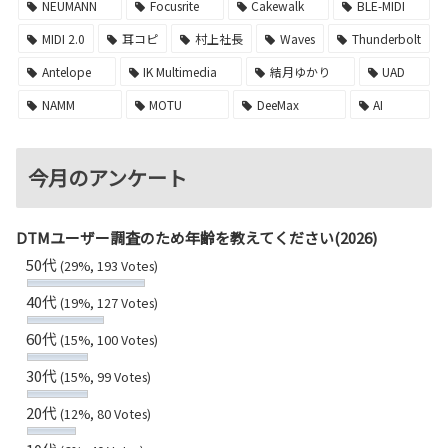
NEUMANN
Focusrite
Cakewalk
BLE-MIDI
MIDI 2.0
耳コピ
村上社長
Waves
Thunderbolt
Antelope
IK Multimedia
結月ゆかり
UAD
NAMM
MOTU
DeeMax
AI
今月のアンケート
DTMユーザー調査のため年齢を教えてください(2026)
50代
(29%, 193 Votes)
40代
(19%, 127 Votes)
60代
(15%, 100 Votes)
30代
(15%, 99 Votes)
20代
(12%, 80 Votes)