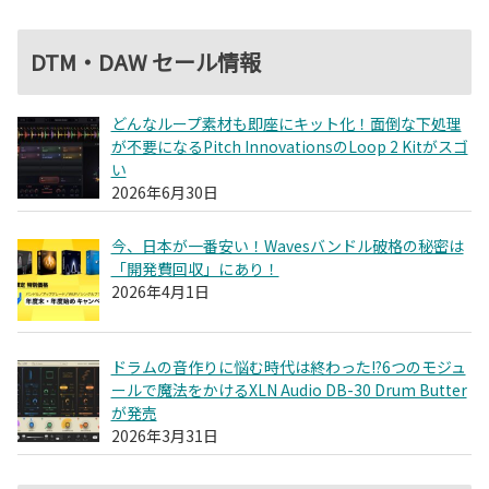
DTM・DAW セール情報
どんなループ素材も即座にキット化！面倒な下処理
が不要になるPitch InnovationsのLoop 2 Kitがスゴ
い
2026年6月30日
今、日本が一番安い！Wavesバンドル破格の秘密は
「開発費回収」にあり！
2026年4月1日
ドラムの音作りに悩む時代は終わった!?6つのモジュ
ールで魔法をかけるXLN Audio DB-30 Drum Butter
が発売
2026年3月31日