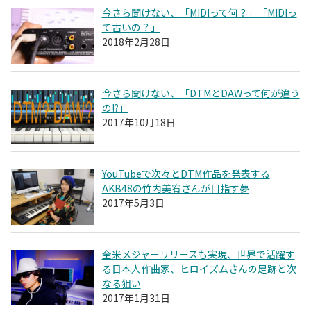
今さら聞けない、「MIDIって何？」「MIDIっ
て古いの？」
2018年2月28日
今さら聞けない、「DTMとDAWって何が違う
の!?」
2017年10月18日
YouTubeで次々とDTM作品を発表する
AKB48の竹内美宥さんが目指す夢
2017年5月3日
全米メジャーリリースも実現、世界で活躍す
る日本人作曲家、ヒロイズムさんの足跡と次
なる狙い
2017年1月31日