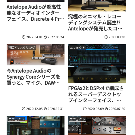
Antelope Audioが超高性
能なオーディオインター
究極のミニマル・レコー
フェイス、Discrete 4 Pro
ディングシステム誕生!?
Synergy Core、Discrete 8
Antelopeが発売したコン
Pro Synergy Coreを発表
デンサマイク、Axino
2022.04.01
2022.05.24
2021.09.30
Synergy Coreとは?
MIX・マスタリング
エフェクト
今Antelope Audioの
Synergy Coreシリーズを
買うと、マイク、DAW、
FPGAx2とDSPx4で構成さ
追加エフェクトが付いて
れるスーパーデスクトッ
くる！DTM環境をアップ
プインターフェイス、
グレードする大チャン
AntelopeのZen Tour
ス“Complete Creative
2020.12.05
2020.12.31
2020.06.09
2020.07.20
Synergy Coreの実力
Toolbox”は12月31日まで
エフェクト
エフェクト