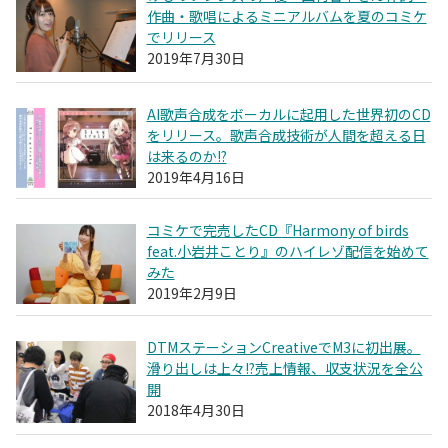
作曲・歌唱によるミニアルバムを夏のコミケ
でリリース
2019年7月30日
AI歌声合成をボーカルに起用した世界初のCD
をリリース。歌声合成技術が人間を超える日
は来るのか!?
2019年4月16日
コミケで完売したCD『Harmony of birds
feat.小岩井ことり』のハイレゾ配信を始めて
みた
2019年2月9日
DTMステーションCreativeでM3に初出展。
滑り出しは上々!?売上情報、収支状況を全公
開
2018年4月30日