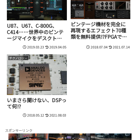
ビンテージ機材を完全に
U87、U67、C-800G、
再現するエフェクト70種
C414……世界中のビンテ
類を無料提供!?FPGAでゼ
ージマイクをデスクトッ
ロレイテンシー、CPU負
プで実現するAntelopeの
2019.03.23
2019.04.05
2018.07.04
2021.07.14
荷ゼロを実現する
FPGA内蔵USBマイク、
Antelopeの戦略
Edge Goが誕生
テクノロジー
いまさら聞けない、DSPっ
て何!?
2018.05.12
2021.08.03
スポンサーリンク