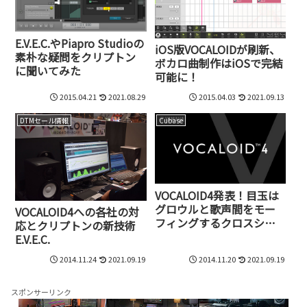
E.V.E.C.やPiapro Studioの
iOS版VOCALOIDが刷新、
素朴な疑問をクリプトン
ボカロ曲制作はiOSで完結
に聞いてみた
可能に！
2015.04.21
2021.08.29
2015.04.03
2021.09.13
DTMセール情報
Cubase
VOCALOID4発表！目玉は
グロウルと歌声間をモー
VOCALOID4への各社の対
フィングするクロスシン
応とクリプトンの新技術
セシス
E.V.E.C.
2014.11.24
2021.09.19
2014.11.20
2021.09.19
スポンサーリンク