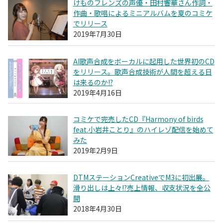
けものフレンズの声優・田村響華さん作詞・
作曲・歌唱によるミニアルバムを夏のコミケ
でリリース
2019年7月30日
AI歌声合成をボーカルに起用した世界初のCD
をリリース。歌声合成技術が人間を超える日
は来るのか!?
2019年4月16日
コミケで完売したCD『Harmony of birds
feat.小岩井ことり』のハイレゾ配信を始めて
みた
2019年2月9日
DTMステーションCreativeでM3に初出展。
滑り出しは上々!?売上情報、収支状況を全公
開
2018年4月30日