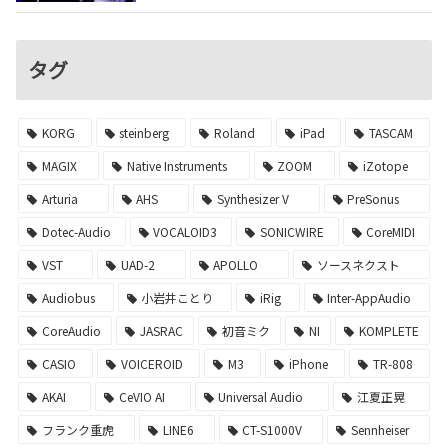
タグ
KORG
steinberg
Roland
iPad
TASCAM
MAGIX
Native Instruments
ZOOM
iZotope
Arturia
AHS
Synthesizer V
PreSonus
Dotec-Audio
VOCALOID3
SONICWIRE
CoreMIDI
VST
UAD-2
APOLLO
ソースネクスト
Audiobus
小岩井ことり
iRig
Inter-AppAudio
CoreAudio
JASRAC
初音ミク
NI
KOMPLETE
CASIO
VOICEROID
M3
iPhone
TR-808
AKAI
CeVIO AI
Universal Audio
江夏正晃
フランク重虎
LINE6
CT-S1000V
Sennheiser