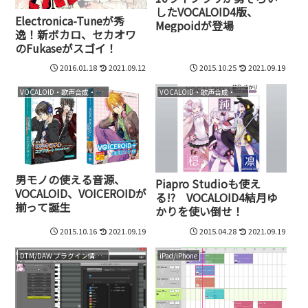
したVOCALOID4版、
Electronica-Tuneが秀
Megpoidが登場
逸！新ボカロ、セカオワ
のFukaseがスゴイ！
2016.01.18
2021.09.12
2015.10.25
2021.09.19
VOCALOID・歌声合成・音声合成
VOCALOID・歌声合成・音声合成
男モノの使える音源、
Piapro Studioも使え
VOCALOID、VOICEROIDが
る!? VOCALOID4結月ゆ
揃って誕生
かりを使い倒せ！
2015.10.16
2021.09.19
2015.04.28
2021.09.19
DTM/DAW プラグイン情報（VST AU AAX）
iPad/iPhone