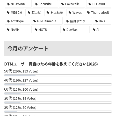
NEUMANN
Focusrite
Cakewalk
BLE-MIDI
MIDI 2.0
耳コピ
村上社長
Waves
Thunderbolt
Antelope
IK Multimedia
結月ゆかり
UAD
NAMM
MOTU
DeeMax
AI
今月のアンケート
DTMユーザー調査のため年齢を教えてください(2026)
50代
(29%, 193 Votes)
40代
(19%, 127 Votes)
60代
(15%, 100 Votes)
30代
(15%, 99 Votes)
20代
(12%, 80 Votes)