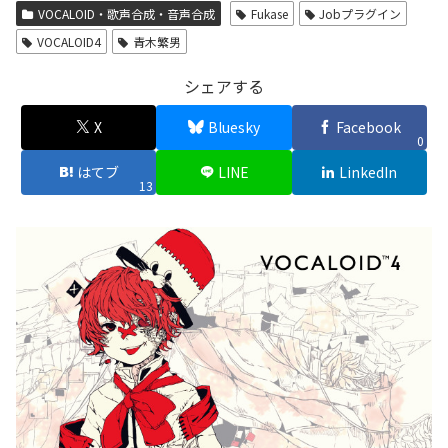
VOCALOID・歌声合成・音声合成
Fukase
Jobプラグイン
VOCALOID4
青木繁男
シェアする
X
Bluesky
Facebook
0
はてブ
LINE
LinkedIn
13