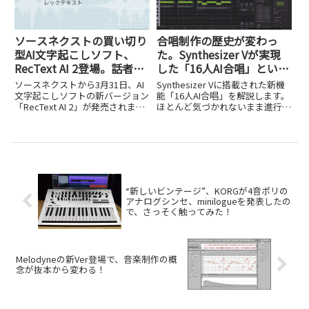
した。
ソースネクストの買い切り
合唱制作の歴史が変わっ
型AI文字起こしソフト、
た。Synthesizer Vが実現
RecText AI 2登場。話者分
した「16人AI合唱」という
離機能を新搭載し、グレー
革命
ソースネクストから3月31日、AI
Synthesizer Vに搭載された新機
ドアップした最新版をチェ
文字起こしソフトの新バージョン
能「16人AI合唱」を解説します。
「RecText AI 2」が発売されまし
ほとんど気づかれないまま進行し
ック
た。価格は9,980円（税込）のダ
ていた合唱制作の大きな進化につ
ウンロード版で、初代と同じく買
いて紹介します。
い切り型・オフライン処理という
基本コンセプトを引き継ぎつつ、
複数の新機...
“新しいビンテージ”、KORGが4音ポリの
アナログシンセ、minilogueを発表したの
で、さっそく触ってみた！
Melodyneの新Ver登場で、音楽制作の概
念が抜本から変わる！