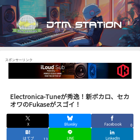
スポンサーリンク
Electronica-Tuneが秀逸！新ボカロ、セカ
オワのFukaseがスゴイ！
X
Bluesky
Facebook
0
はてブ
LINE
LinkedIn
13