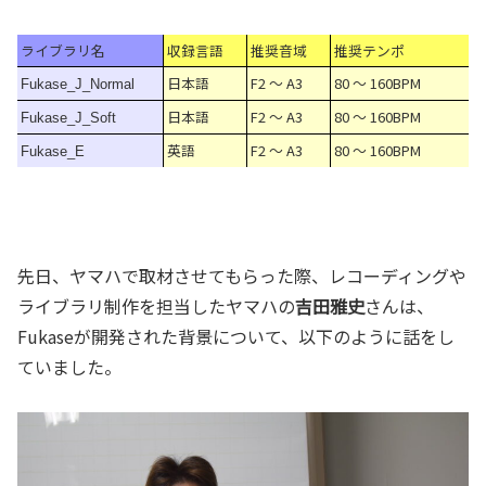
ライブラリ名
収録言語
推奨音域
推奨テンポ
日本語
F2 ～ A3
80 ～ 160BPM
Fukase_J_Normal
日本語
F2 ～ A3
80 ～ 160BPM
Fukase_J_Soft
英語
F2 ～ A3
80 ～ 160BPM
Fukase_E
先日、ヤマハで取材させてもらった際、レコーディングや
ライブラリ制作を担当したヤマハの
吉田雅史
さんは、
Fukaseが開発された背景について、以下のように話をし
ていました。