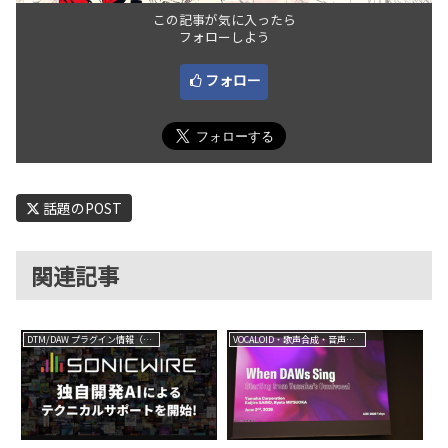
この記事が気に入ったら
フォローしよう
フォロー
話題のPOST
関連記事
DTM/DAW プラグイン情報（VST AU AAX）
VOCALOID・歌声合成・音声合成