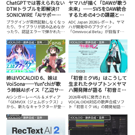
ChatGPTでは答えられない
ヤマハが描く「DAWが歌う
DTMトラブルを即解決!?
未来」——SVSをDAW統合
SONICWIRE「AIサポー
するための4つの課題と
ト」が約30年分の事例で実
は？【ADC Japan 2026レ
プラグインが突然起動しなくなっ
ADC Japan 2026レポート。ヤマ
現した、専用AIの実力
ポート②】
たり、ライブラリが読み込めなか
ハが開発中のプラグイン
ったり、認証エラーで弾かれた
「Omnivocal Beta」が目指す、
り……。DTMerなら誰しも、こう
専用エディター不要でDAW内で
したトラブルに頭を抱えた経験が
完結する歌声合成とは。統合を阻
VOCALOID・歌声合成・音声合成
VOCALOID・歌声合成・音声合成
ありますよね。慣れている人でも
む4つの技術課題と解決アプロー
解決に時間がかかることがあり、
チを詳しく紹介します。
初心者にとってはなおさら高い...
姉はVOCALOID 6、妹は
「初音ミクV6」はこうして
VoiSona──Yun*chiが歌
生まれた――クリプトン×ヤマ
う姉妹AIボイス「乙辺サフ
ハ開発陣が語る「初音ミク
ァイア」「乙辺ヒスイ」誕
らしさ」をAIで実現するま
AIシンガーレーベル＆メディア
2026年4月に発売された
生。アニメ化も視野に展開
で
「GEMVOX（ジェムボックス）」
VOCALOID6対応の歌声合成ソフ
から、新たなキャラクターが登場
ト「初音ミク V6」の開発秘話
します。11月1日に発表されるの
を、クリプトンとヤマハの開発陣
は、VOCALOID 6のボイスバンク
にインタビュー。「初音ミクらし
VOCALOID・歌声合成・音声合成
VOCALOID・歌声合成・音声合成
「乙辺サファイア」とVoiSonaの
さ」をAIで再現する学習データや
ソングボイスライブラリ「乙辺ヒ
パラメータ調整、Softボイスバン
スイ」。両...
ク誕生の舞台裏まで詳しく聞きま