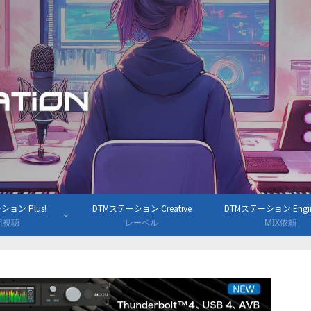
ョン Plus!
DTMステーション Creative
DTMステーション Engine
組視聴
レーベル
MIX依頼