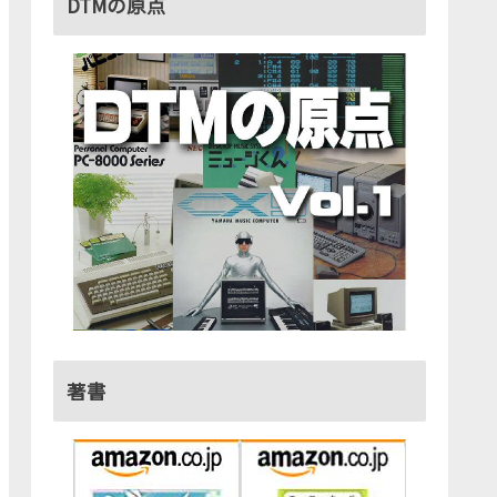
DTMの原点
著書