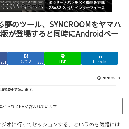
夢のツール、SYNCROOMをヤマハ
c版が登場すると同時にAndroidベー
はてブ
LINE
LinkedIn
7751
230
2020.06.29
は
約10分
で読めます。
エイトなどPRが含まれています
タジオに行ってセッションする、というのを気軽には