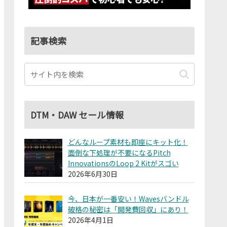
記事検索
DTM・DAW セール情報
どんなループ素材も即座にキット化！
面倒な下処理が不要になるPitch
InnovationsのLoop 2 Kitがスゴい
2026年6月30日
今、日本が一番安い！Wavesバンドル
破格の秘密は「開発費回収」にあり！
2026年4月1日