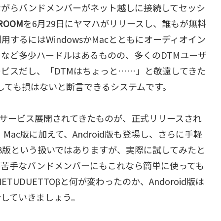
ながらバンドメンバーがネット越しに接続してセッシ
ROOM
を6月29日にヤマハがリリースし、誰もが無料
するにはWindowsかMacとともにオーディオイン
など多少ハードルはあるものの、多くのDTMユーザ
ビスだし、「DTMはちょっと……」と敬遠してきた
入しても損はないと断言できるシステムです。
サービス展開されてきたものが、正式リリースされ
Mac版に加えて、Android版も登場し、さらに手軽
まだβ版という扱いではありますが、実際に試してみたと
が苦手なバンドメンバーにもこれなら簡単に使っても
TUDUETTOβと何が変わったのか、Andoroid版は
介していきましょう。