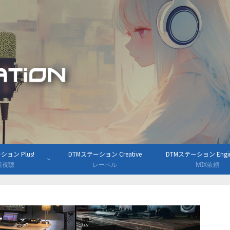
ョン Plus!
DTMステーション Creative
DTMステーション Engine
組視聴
レーベル
MIX依頼