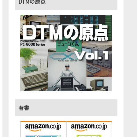
DTMの原点
著書