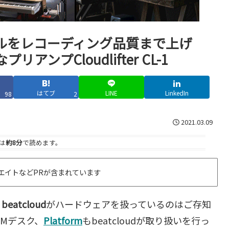
ルをレコーディング品質まで上げ
プCloudlifter CL-1
はてブ
LINE
LinkedIn
98
2
2021.03.09
は
約8分
で読めます。
エイトなどPRが含まれています
る
beatcloud
がハードウェアを扱っているのはご存知
TMデスク、
Platform
もbeatcloudが取り扱いを行っ