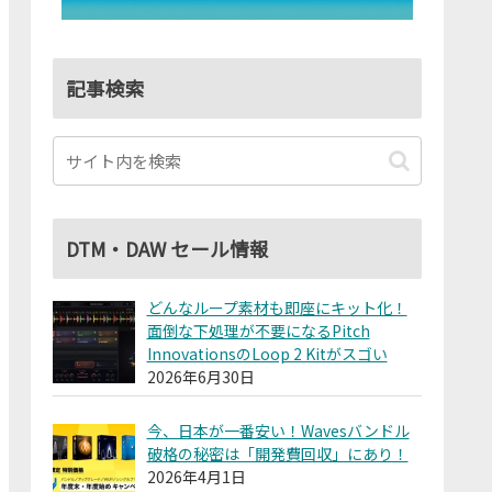
記事検索
DTM・DAW セール情報
どんなループ素材も即座にキット化！
面倒な下処理が不要になるPitch
InnovationsのLoop 2 Kitがスゴい
2026年6月30日
今、日本が一番安い！Wavesバンドル
破格の秘密は「開発費回収」にあり！
2026年4月1日