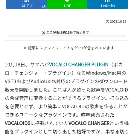
はてブ
LINE
LinkedIn
45
2023.10.18
この記事は
約11分
で読めます。
この記事にはアフィリエイトなどPRが含まれています
10月18日、ヤマハが
VOCALO CHANGER PLUGIN
（ボカ
ロ・チェンジャー・プラグイン）なるWindows/Mac用の
VST3およびAudioUnits対応のプラグインのダウンロード
販売を開始しました。これは人が歌った歌声をVOCALOID
の合成音声に変換することができるプラグイン。打ち込み
を必要とせず、より簡単にVOCALOIDの歌声を作ることが
できるユニークなプラグインです。昨年発売された
VOCALOID6
に搭載されていた
VOCALO CHANGER
という機
能をプラグインとして切り出した格好ですが、単なる切り