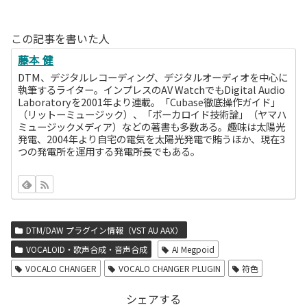
この記事を書いた人
藤本 健
DTM、デジタルレコーディング、デジタルオーディオを中心に
執筆するライター。インプレスのAV WatchでもDigital Audio
Laboratoryを2001年より連載。「Cubase徹底操作ガイド」
（リットーミュージック）、「ボーカロイド技術論」（ヤマハ
ミュージックメディア）などの著書も多数ある。趣味は太陽光
発電、2004年より自宅の電気を太陽光発電で賄うほか、現在3
つの発電所を運用する発電所長でもある。
DTM/DAW プラグイン情報（VST AU AAX）
VOCALOID・歌声合成・音声合成
AI Megpoid
VOCALO CHANGER
VOCALO CHANGER PLUGIN
符色
シェアする