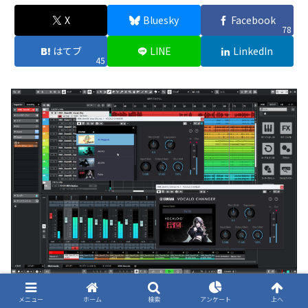
X
Bluesky
Facebook
78
はてブ
LINE
LinkedIn
45
この記事が気に入ったら
フォローしよう
メニュー
ホーム
検索
アンケート
上へ