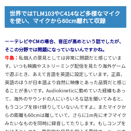
世界ではTLM103やC414など多様なマイク
を使い、マイクから60cm離れて収録
－－テレビやCMの場合、音圧が高めという話でしたが、
そこの分野では問題になっていないんですかね。
牛島：
私個人の意見としては非常に問題だと感じていま
す。いつも映画やストリーミング配信を見たり海外ゲーム
で遊ぶとき、あえて言語を英語に設定しています。正直、
英語のほうが日本語より自然に映像とあった品質だと感じ
ることが多いです。Audiokineticに勤めていた経緯もあっ
て、海外のサウンドの人にいろいろな話を聞いてみると、
もうコンプを掛け録りしていないんですよ。またマイクか
らの距離も60cmは離していて、さらに1m先にオフマイク
みたいなものを同時に録音してたりします。もしコンプを