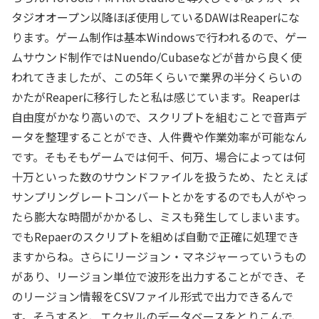
タジオオープン以降ほぼ使用しているDAWはReaperにな
ります。ゲーム制作は基本Windowsで行われるので、ゲー
ムサウンド制作ではNuendo/Cubaseなどが昔から良く使
われてきましたが、この5年くらいで業界の半分くらいの
かたがReaperに移行したと私は感じています。Reaperは
自由度がかなり高いので、スクリプトを組むことで音声デ
ータを整理することができ、人件費や作業効率が可能なん
です。そもそもゲームでは何千、何万、場合によっては何
十万といった数のサウンドファイルを扱うため、たとえば
サンプリングレートコンバートとかをするのでも人がやっ
たら膨大な時間がかかるし、ミスも発生してしまいます。
でもRepaerのスクリプトを組めば自動で正確に処理でき
ますからね。さらにリージョン・マネジャーっていうもの
があり、リージョン単位で波形を出力することができ、そ
のリージョン情報をCSVファイル形式で出力できるんで
す。そうすると、エクセルのデータベースをとりこんで、