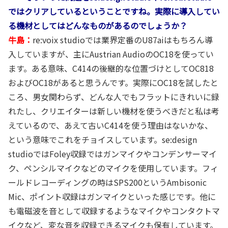
ではクリアしているということですね。実際に導入してい
る機材としてはどんなものがあるのでしょうか？
牛島：
re:voix studioでは業界定番のU87aiはもちろん導
入していますが、主にAustrian AudioのOC18を使ってい
ます。ある意味、C414の後継的な位置づけとしてOC818
およびOC18があると思うんです。実際にOC18を試したと
ころ、男女関わらず、どんな人でもフラットにきれいに録
れたし、クリエイターは新しい機材を使うべきだと私は考
えているので、あえて古いC414を使う理由はないかな、
という意味でこれをチョイスしています。se:design
studioではFoley収録ではガンマイクやコンデンサーマイ
ク、ペンシルマイクなどのマイクを使用しています。フィ
ールドレコーディングの時はSPS200というAmbisonic
Mic、ポイント収録はガンマイクといった感じです。他に
も電磁波を音として収録するようなマイクやコンタクトマ
イクなど、変な音を収録できるマイクも保有しています。