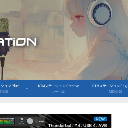
ョン Plus!
DTMステーション Creative
DTMステーション Engine
組視聴
レーベル
MIX依頼