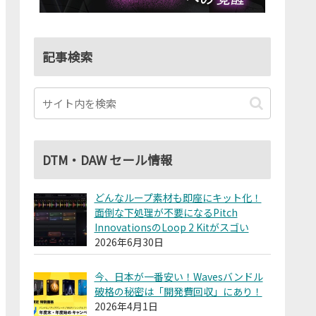
記事検索
DTM・DAW セール情報
どんなループ素材も即座にキット化！
面倒な下処理が不要になるPitch
InnovationsのLoop 2 Kitがスゴい
2026年6月30日
今、日本が一番安い！Wavesバンドル
破格の秘密は「開発費回収」にあり！
2026年4月1日