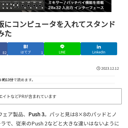
トローラ版にコンピュータを入れてスタンド
みた
はてブ
LINE
LinkedIn
82
1
2023.12.12
は
約13分
で読めます。
エイトなどPRが含まれています
ウェア製品、
Push 3
。パッと見は8×8のパッドとノ
で、従来のPush 2などと大きな違いはないように