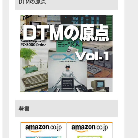
DTMの原点
著書