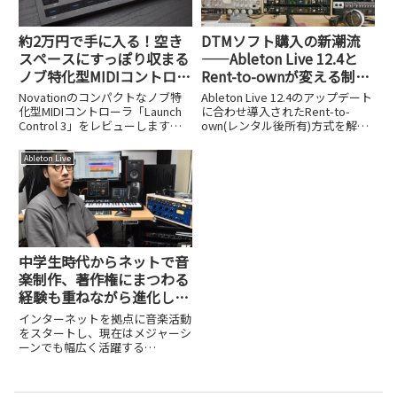
約2万円で手に入る！空き
DTMソフト購入の新潮流
スペースにすっぽり収まる
——Ableton Live 12.4と
ノブ特化型MIDIコントロー
Rent-to-ownが変える制作
ラ、Novation Launch
環境
Novationのコンパクトなノブ特
Ableton Live 12.4のアップデート
Control 3
化型MIDIコントローラ「Launch
に合わせ導入されたRent-to-
Control 3」をレビューします。
own(レンタル後所有)方式を解説
約2万円という価格と、空きスペ
します。サブスクと買い切りの中
ースに収まるサイズ感を紹介しま
間となる新しい購入スタイルの利
Ableton Live
す。
点を紹介します。
中学生時代からネットで音
楽制作、著作権にまつわる
経験も重ねながら進化し続
けるtofubeatsさん
インターネットを拠点に音楽活動
をスタートし、現在はメジャーシ
ーンでも幅広く活躍する
tofubeats(@tofubeats)さん。中
学生の頃から自宅で制作を始め、
ネット掲示板や動画サイトを通じ