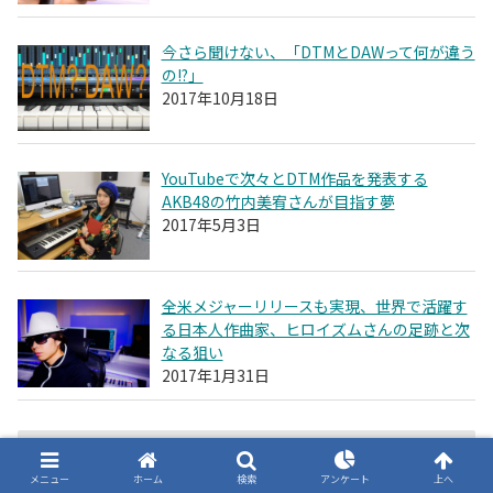
今さら聞けない、「DTMとDAWって何が違う
の!?」
2017年10月18日
YouTubeで次々とDTM作品を発表する
AKB48の竹内美宥さんが目指す夢
2017年5月3日
全米メジャーリリースも実現、世界で活躍す
る日本人作曲家、ヒロイズムさんの足跡と次
なる狙い
2017年1月31日
タグ
メニュー
ホーム
検索
アンケート
上へ