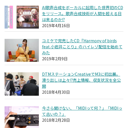
AI歌声合成をボーカルに起用した世界初のCD
をリリース。歌声合成技術が人間を超える日
は来るのか!?
2019年4月16日
コミケで完売したCD『Harmony of birds
feat.小岩井ことり』のハイレゾ配信を始めて
みた
2019年2月9日
DTMステーションCreativeでM3に初出展。
滑り出しは上々!?売上情報、収支状況を全公
開
2018年4月30日
今さら聞けない、「MIDIって何？」「MIDIっ
て古いの？」
2018年2月28日