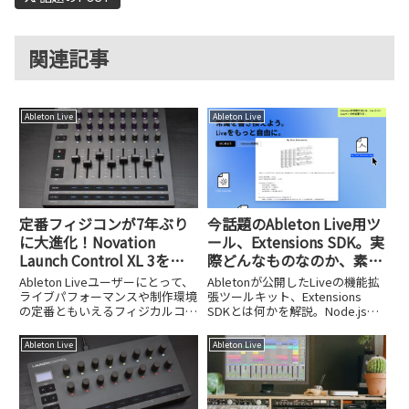
関連記事
Ableton Live
Ableton Live
定番フィジコンが7年ぶり
今話題のAbleton Live用ツ
に大進化！Novation
ール、Extensions SDK。実
Launch Control XL 3を試
際どんなものなのか、素人
してみた
でも使えるのか試してみ
Ableton Liveユーザーにとって、
Abletonが公開したLiveの機能拡
た！
ライブパフォーマンスや制作環境
張ツールキット、Extensions
の定番ともいえるフィジカルコン
SDKとは何かを解説。Node.jsと
トローラ、NovationのLaunch
TypeScriptで一括リネームやMIDI
Control XLが、約7年ぶりにフル
生成などDAWの機能を自作で
Ableton Live
Ableton Live
モデルチェンジし、Launch
き、AIの助けで素人でも作れるの
Control XL 3...
か実際に試した手順やセキュリテ
ィ上の注意点まで詳しく紹介しま
す。