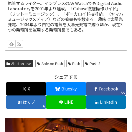
執筆するライター。インプレスのAV WatchでもDigital Audio
Laboratoryを2001年より連載。「Cubase徹底操作ガイド」
（リットーミュージック）、「ボーカロイド技術論」（ヤマハ
ミュージックメディア）などの著書も多数ある。趣味は太陽光
発電、2004年より自宅の電気を太陽光発電で賄うほか、現在3
つの発電所を運用する発電所長でもある。
Ableton Live
Ableton Push
Push
Push 3
シェアする
X
Bluesky
Facebook
55
はてブ
LINE
LinkedIn
6