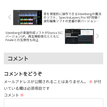
て作品を発表し続けてきたといい
ます。近年ではDJ...
音を視覚的に操作できるSteinbergの魔法
のソフト、SpectraLayers Pro 9が同梱！
波形編集ソフトの定番の新バージョン
SOUND FORGE 17誕生
Steinbergの楽譜作成ソフトがDorico 5に
バージョンUP。再生機能強化とともに
Finaleとの互換性も向上
コメント
コメントをどうぞ
メールアドレスが公開されることはありません。
※
が付
いている欄は必須項目です
コメント
※