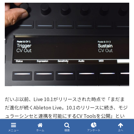
だいぶ以前、Live 10.1がリリースされた時点で「まだま
だ進化が続くAbleton Live。10.1のリリースに続き、モジ
ュラーシンセと連携を可能にするCV Toolsを公開」とい
う記事でCV Toolsという拡張機能について紹介したこと
メニュー
ホーム
検索
アンケート
上へ
がありました。このCV Toolsの最新版を使うことで、この