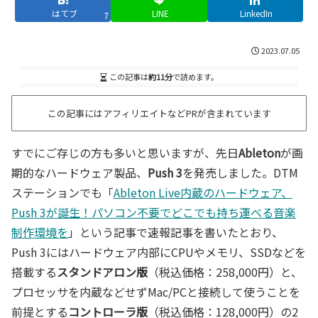
はてブ
LINE
LinkedIn
7
2023.07.05
この記事は
約11分
で読めます。
この記事にはアフィリエイトなどPRが含まれています
すでにご存じの方も多いと思いますが、先日
Ableton
が画
期的なハードウェア製品、
Push 3
を発売しました。DTM
ステーションでも「
Ableton Live内蔵のハードウェア、
Push 3が誕生！パソコン不要でどこでも持ち運べる音楽
制作環境を
」という記事で速報記事を書いたとおり、
Push 3にはハードウェア内部にCPUやメモリ、SSDなどを
搭載する
スタンドアロン版
（税込価格：258,000円）と、
プロセッサを内蔵などせずMac/PCと接続して使うことを
前提とする
コントローラ版
（税込価格：128,000円）の2