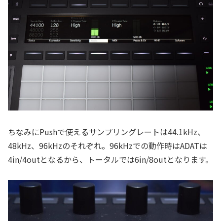
ちなみにPushで使えるサンプリングレートは44.1kHz、
48kHz、96kHzのそれぞれ。96kHzでの動作時はADATは
4in/4outとなるから、トータルでは6in/8outとなります。