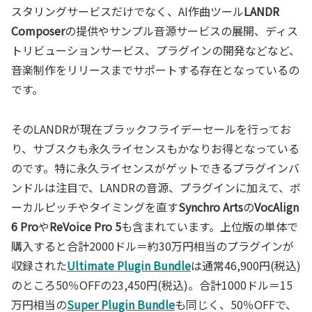
スタリングサービスだけでなく、AI作曲ツール
LANDR
Composer
の提供やサンプル音源サービスの展開、ディス
トリビューションサービス、プラグインの開発などなど、
音楽制作をリリースまでサポートする存在となっているの
です。
そのLANDRが現在ブラックフライデーセールを行ってお
り、サブスクも永久ライセンスもかなりお得となっている
のです。特に永久ライセンスがゲットできるプラグインバ
ンドルは注目で、LANDRの音源、プラグインに加えて、ボ
ーカルピッチやタイミングを直す
Synchro Arts
の
VocAlign
6 Pro
や
ReVoice Pro 5
も含まれています。上位版の単体で
購入すると合計2000ドル＝約30万円相当のプラグインが
収録された
Ultimate Plugin Bundle
は通常46,900円(税込)
のところ50％OFFの23,450円(税込)。合計1000ドル＝15
万円相当の
Super Plugin Bundle
も同じく、50％OFFで、