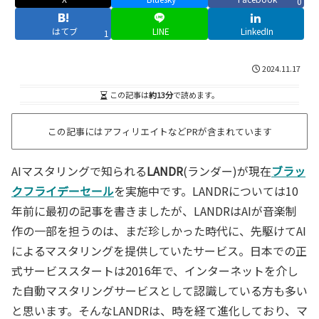
0
はてブ
LINE
LinkedIn
1
2024.11.17
この記事は
約13分
で読めます。
この記事にはアフィリエイトなどPRが含まれています
AIマスタリングで知られる
LANDR
(ランダー)が現在
ブラッ
クフライデーセール
を実施中です。LANDRについては10
年前に最初の記事を書きましたが、LANDRはAIが音楽制
作の一部を担うのは、まだ珍しかった時代に、先駆けてAI
によるマスタリングを提供していたサービス。日本での正
式サービススタートは2016年で、インターネットを介し
た自動マスタリングサービスとして認識している方も多い
と思います。そんなLANDRは、時を経て進化しており、マ