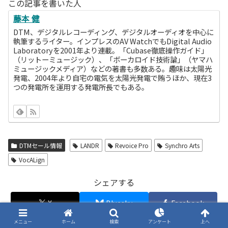
この記事を書いた人
藤本 健
DTM、デジタルレコーディング、デジタルオーディオを中心に
執筆するライター。インプレスのAV WatchでもDigital Audio
Laboratoryを2001年より連載。「Cubase徹底操作ガイド」
（リットーミュージック）、「ボーカロイド技術論」（ヤマハ
ミュージックメディア）などの著書も多数ある。趣味は太陽光
発電、2004年より自宅の電気を太陽光発電で賄うほか、現在3
つの発電所を運用する発電所長でもある。
DTMセール情報
LANDR
Revoice Pro
Synchro Arts
VocALign
シェアする
X
Bluesky
Facebook
0
メニュー
ホーム
検索
アンケート
上へ
はてブ
LINE
LinkedIn