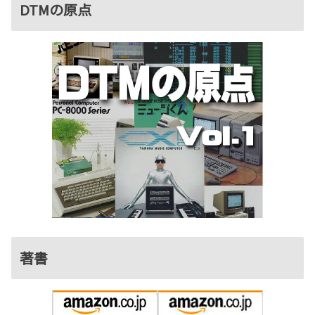
DTMの原点
著書