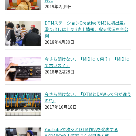
みた
2019年2月9日
DTMステーションCreativeでM3に初出展。
滑り出しは上々!?売上情報、収支状況を全公
開
2018年4月30日
今さら聞けない、「MIDIって何？」「MIDIっ
て古いの？」
2018年2月28日
今さら聞けない、「DTMとDAWって何が違う
の!?」
2017年10月18日
YouTubeで次々とDTM作品を発表する
AKB48の竹内美宥さんが目指す夢