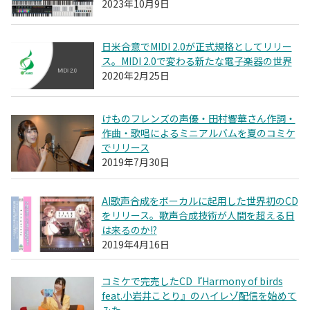
2023年10月9日
日米合意でMIDI 2.0が正式規格としてリリー
ス。MIDI 2.0で変わる新たな電子楽器の世界
2020年2月25日
けものフレンズの声優・田村響華さん作詞・
作曲・歌唱によるミニアルバムを夏のコミケ
でリリース
2019年7月30日
AI歌声合成をボーカルに起用した世界初のCD
をリリース。歌声合成技術が人間を超える日
は来るのか!?
2019年4月16日
コミケで完売したCD『Harmony of birds
feat.小岩井ことり』のハイレゾ配信を始めて