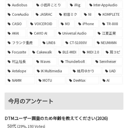
Audiobus
小岩井ことり
iRig
Inter-AppAudio
CoreAudio
JASRAC
初音ミク
NI
KOMPLETE
CASIO
VOICEROID
M3
iPhone
TR-808
AKAI
CeVIO AI
Universal Audio
江夏正晃
フランク重虎
LINE6
CT-S1000V
NEUMANN
Focusrite
Cakewalk
BLE-MIDI
MIDI 2.0
耳コピ
村上社長
Waves
Thunderbolt
Sennheiser
Antelope
IK Multimedia
結月ゆかり
UAD
NAMM
MOTU
DeeMax
AI
今月のアンケート
DTMユーザー調査のため年齢を教えてください(2026)
50代
(29%, 193 Votes)