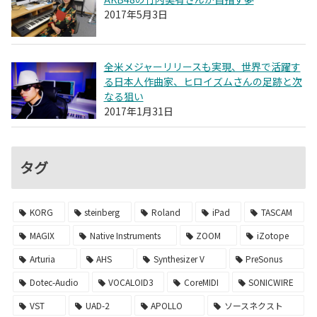
2017年5月3日
全米メジャーリリースも実現、世界で活躍す
る日本人作曲家、ヒロイズムさんの足跡と次
なる狙い
2017年1月31日
タグ
KORG
steinberg
Roland
iPad
TASCAM
MAGIX
Native Instruments
ZOOM
iZotope
Arturia
AHS
Synthesizer V
PreSonus
Dotec-Audio
VOCALOID3
CoreMIDI
SONICWIRE
VST
UAD-2
APOLLO
ソースネクスト