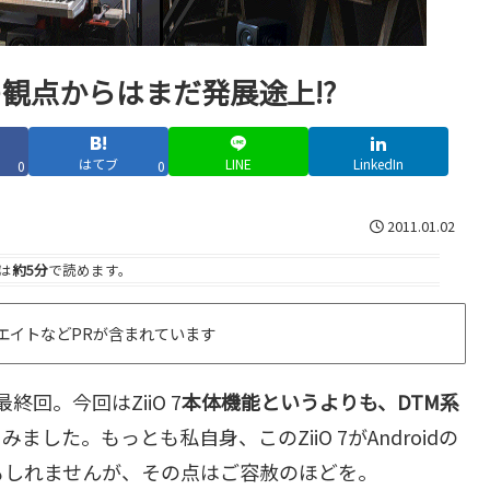
DTMの観点からはまだ発展途上!?
はてブ
LINE
LinkedIn
0
0
2011.01.02
は
約5分
で読めます。
エイトなどPRが含まれています
最終回。今回はZiiO 7
本体機能というよりも、DTM系
みました。もっとも私自身、このZiiO 7がAndroidの
もしれませんが、その点はご容赦のほどを。