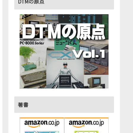
DTMの原点
著書