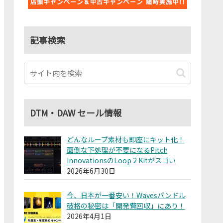
記事検索
DTM・DAW セール情報
どんなループ素材も即座にキット化！
面倒な下処理が不要になるPitch
InnovationsのLoop 2 Kitがスゴい
2026年6月30日
今、日本が一番安い！Wavesバンドル
破格の秘密は「開発費回収」にあり！
2026年4月1日