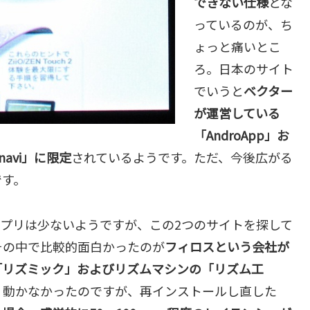
できない仕様
とな
っているのが、ち
ょっと痛いとこ
ろ。日本のサイト
でいうと
ベクター
が運営している
「AndroApp」お
avi」に限定
されているようです。ただ、今後広がる
です。
器系アプリは少ないようですが、この2つのサイトを探して
その中で比較的面白かったのが
フィロスという会社が
「リズミック」およびリズムマシンの「リズム工
く動かなかったのですが、再インストールし直した