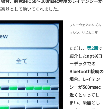
場合、感覚的に50～100msec程度のレイテンシーが
応楽器として動いてくれました。
フリーウェアのリズム
マシン、リズム工房
ただし、
第2回
で
紹介した
apt-Xコ
ーデックでの
Bluetooth接続の
場合、レイテン
シーが500msec
近く
となってし
まい、楽器とし