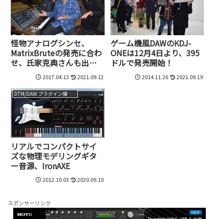
ゲーム機風DAWのKDJ-
怪物アナログシンセ、
ONEは12月4日より、395
MatrixBruteの発売に合わ
ドルで発売開始！
せ、氏家克典さんも出演
のイベントが開催
2017.04.13
2021.09.12
2014.11.26
2021.09.19
DTM/DAW プラグイン情報（VST AU AAX）
リアルでコンパクトサイ
ズな物理モデリングギタ
ー音源、IronAXE
2012.10.03
2020.09.10
スポンサーリンク