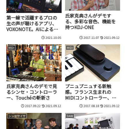
氏家克典さんがデモす
第一線で活躍するプロの
る、多彩な音色、機能を
生の声が聴けるアプリ、
持つKDJ-ONE
VOXONOTE。AIによる自
動テキスト化で読むこと
2021.10.05
2017.11.07
2021.09.12
もできる新体験!
MIDI
MIDI
氏家克典さんのデモで見
プニュプニュする新触
るシンセ・コントローラ
感。フランス生まれの
ー、Touchéの斬新さ
MIDIコントローラー、
Touché(トゥーシェ)が気
2017.09.22
2021.09.12
2017.08.18
2021.09.12
持ちいい！
シンセサイザ
DAW