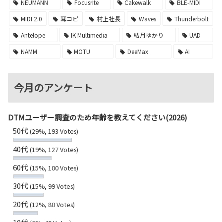
NEUMANN
Focusrite
Cakewalk
BLE-MIDI
MIDI 2.0
耳コピ
村上社長
Waves
Thunderbolt
Antelope
IK Multimedia
結月ゆかり
UAD
NAMM
MOTU
DeeMax
AI
今月のアンケート
DTMユーザー調査のため年齢を教えてください(2026)
50代
(29%, 193 Votes)
40代
(19%, 127 Votes)
60代
(15%, 100 Votes)
30代
(15%, 99 Votes)
20代
(12%, 80 Votes)