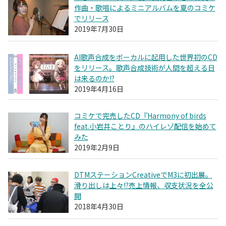
作曲・歌唱によるミニアルバムを夏のコミケ
でリリース
2019年7月30日
AI歌声合成をボーカルに起用した世界初のCD
をリリース。歌声合成技術が人間を超える日
は来るのか!?
2019年4月16日
コミケで完売したCD『Harmony of birds
feat.小岩井ことり』のハイレゾ配信を始めて
みた
2019年2月9日
DTMステーションCreativeでM3に初出展。
滑り出しは上々!?売上情報、収支状況を全公
開
2018年4月30日