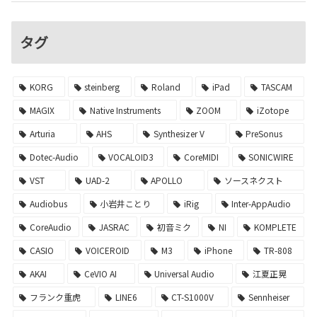
タグ
KORG
steinberg
Roland
iPad
TASCAM
MAGIX
Native Instruments
ZOOM
iZotope
Arturia
AHS
Synthesizer V
PreSonus
Dotec-Audio
VOCALOID3
CoreMIDI
SONICWIRE
VST
UAD-2
APOLLO
ソースネクスト
Audiobus
小岩井ことり
iRig
Inter-AppAudio
CoreAudio
JASRAC
初音ミク
NI
KOMPLETE
CASIO
VOICEROID
M3
iPhone
TR-808
AKAI
CeVIO AI
Universal Audio
江夏正晃
フランク重虎
LINE6
CT-S1000V
Sennheiser