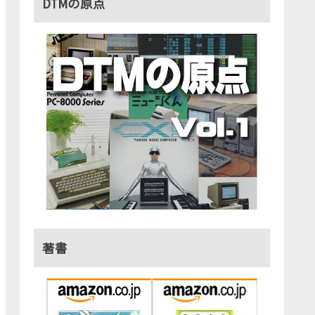
DTMの原点
著書