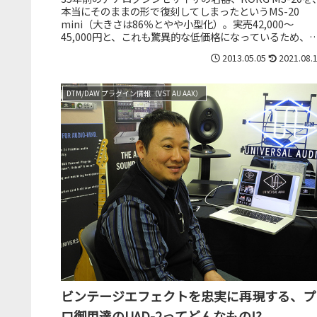
本当にそのままの形で復刻してしまったというMS-20
mini（大きさは86％とやや小型化）。実売42,000～
45,000円と、これも驚異的な低価格になっているため、
発的な人...
2013.05.05
2021.08.
DTM/DAW プラグイン情報（VST AU AAX）
ビンテージエフェクトを忠実に再現する、プ
ロ御用達のUAD-2ってどんなもの!?