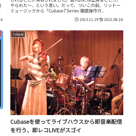
やられた～、という思い。だって、ついこの前、リットー
供
ミュージックから「Cubase7 Series 徹底操作ガ...
た
24
2013.11.29
2021.08.24
Cubase
Cubaseを使ってライブハウスから即音楽配信
を行う、即レコLIVEがスゴイ