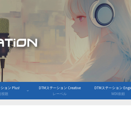
ョン Plus!
DTMステーション Creative
DTMステーション Engine
組視聴
レーベル
MIX依頼