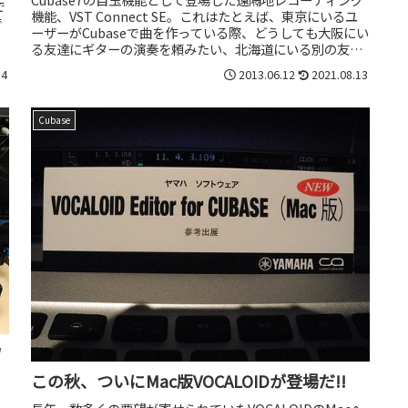
で
機能、VST Connect SE。これはたとえば、東京にいるユ
で
ーザーがCubaseで曲を作っている際、どうしても大阪にい
簡
る友達にギターの演奏を頼みたい、北海道にいる別の友達
にボーカ...
14
2013.06.12
2021.08.13
Cubase
W
この秋、ついにMac版VOCALOIDが登場だ!!
、