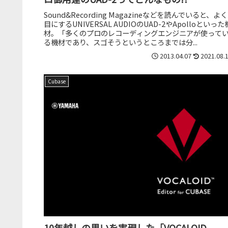
Sound&Recording Magazineなどを読んでいると、よく
目にするUNIVERSAL AUDIOのUAD-2やApolloといった
材。「多くのプロのレコーディングエンジニアが使って
る機材であり、スゴそうというところまでは分...
2013.04.07
2021.08.
Cubase
10年越しの思いを実現した「VOCALOID