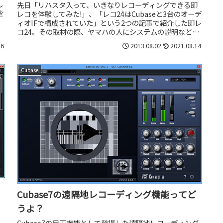
し
先日「リハスタ入って、いきなりレコーディングできる即
を
レコを体験してみた!」、「レコ24はCubaseと3台のオーデ
ィオIFで構成されていた」という2つの記事で紹介した即レ
コ24。その取材の際、ヤマハの人にシステムの説明などを
してもらったので...
16
2013.08.02
2021.08.14
Cubase
Cubase7の遠隔地レコーディング機能ってど
うよ？
で
Cubase7の目玉機能として登場した遠隔地レコーディング