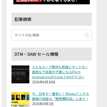
記事検索
DTM・DAW セール情報
どんなループ素材も即座にキット化！
面倒な下処理が不要になるPitch
InnovationsのLoop 2 Kitがスゴい
2026年6月30日
今、日本が一番安い！Wavesバンドル
破格の秘密は「開発費回収」にあり！
2026年4月1日