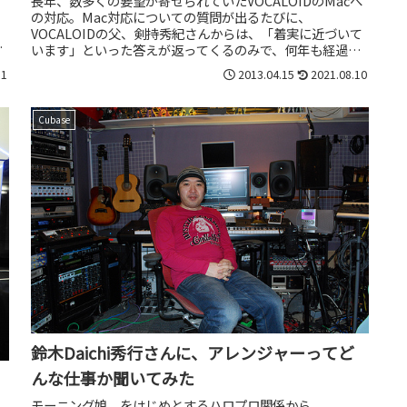
長年、数多くの要望が寄せられていたVOCALOIDのMacへ
の対応。Mac対応についての質問が出るたびに、
VOCALOIDの父、剣持秀紀さんからは、「着実に近づいて
爆
います」といった答えが返ってくるのみで、何年も経過し
ていました。が、ついにM...
11
2013.04.15
2021.08.10
Cubase
鈴木Daichi秀行さんに、アレンジャーってど
んな仕事か聞いてみた
モーニング娘。をはじめとするハロプロ関係から、