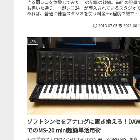
きる即レコを体験してみた!」の記事の後編。前回の記事
も書いた通り、「即レコ24」が導入されているスタジオ
あれば、普通に練習スタジオを使う料金＋α程度で誰でも
単に、そして高音質にレコー...
2013.07.05
2021.08.
DAW
ソフトシンセをアナログに置き換えろ！DA
でのMS-20 mini超簡単活用術
35年前のアナログシンセサイザの名器、KORG MS-20を