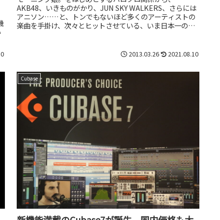
AKB48、いきものがかり、JUN SKY WALKERS、さらには
アニソン……と、トンでもないほど多くのアーティストの
機
楽曲を手掛け、次々とヒットさせている、いま日本一のア
い
レンジャー＆プロデュー...
10
2013.03.26
2021.08.10
Cubase
新機能満載のCubase7が誕生、国内価格も大