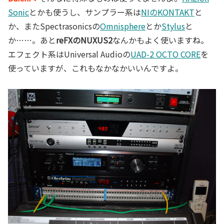
Sonic
とかも使うし、サンプラー系は
NIのKONTAKT
と
か、またSpectrasonicsの
Omnisphere
とか
Stylus
と
か……。あと
reFXのNUXUS2
なんかもよく使いますね。
エフェクト系はUniversal Audioの
UAD-2 OCTO CORE
を
使っていますが、これもなかなかいいんですよ。