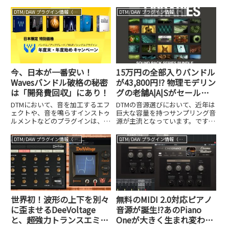
ゴリズム、新しいDetailノブや
Amazon Musicでの配信が標準化
Tilt control、ローレイテンシモー
しつつある今、Dolby Atmosなど
DTM/DAW プラグイン情報（VST AU AAX）
DTM/DAW プラグイン情報（VST AU AAX）
ドなどの新機能を実際に試してレ
の立体音響作品を手掛けたいと考
ビューします。
えている方も多いはずです。しか
し、...
今、日本が一番安い！
15万円の全部入りバンドル
Wavesバンドル破格の秘密
が43,800円!? 物理モデリン
は「開発費回収」にあり！
グの老舗A|A|Sがセール展
開中
DTMにおいて、音を加工するエフ
DTMの音源選びにおいて、近年は
ェクトや、音を鳴らすインストゥ
巨大な容量を持つサンプリング音
ルメントなどのプラグインは、欠
源が主流となっています。です
かすことのできない必須の存在で
が、数十GBから時には数TBもの
すよね。そのプラグインの世界に
大容量ライブラリは、リアルなサ
DTM/DAW プラグイン情報（VST AU AAX）
DTM/DAW プラグイン情報（VST AU AAX）
おいて、長年にわたりトップクラ
ウンドを得られる反面、パソコン
スのシェアを持っているのが、み
のストレージを激しく圧迫すると
なさんご存知のWavesです...
いう悩みを抱える方も多いはず...
世界初！波形の上下を別々
無料のMIDI 2.0対応ピアノ
に歪ませるDeeVoltage
音源が誕生!?あのPiano
と、超強力トランスエミュ
Oneが大きく生まれ変わる