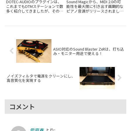
レータDeeTransが誕生。
とともに、より高性能な
DOTEC-AUDIOのプラグインは、
Sound Magicから、MIDI 2.0の可
DOTEC-AUDIO 10周年で全
CineGrand2も登場
これまでもDTMステーションで数
能性を最大限に引き出す画期的な
多く紹介してきましたが、そのユ
ピアノ音源がリリースされまし
品セールも開催中
ニークな機能性と高い品質で、
た。CineGrand2（通常価格$199
DTMユーザーに支持されてきまし
＝約30,000円、現在リリースセー
た。そのDOTEC-AUDIOが今年、
ル中で半額の$99＝約15,000円）
ブランド設立10周年を迎え、こ
は世界初のフル機能...
れを記念し、...
ASIO対応のSound Blaster ZxRは、打ち込
み・モニター用途で使える！
ノイズフィルタで電源をクリーンにし、
高音質化を実現する
コメント
愛原春
より: