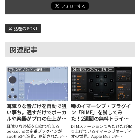
話題のPOST
関連記事
DTM/DAW プラグイン情報（VST AU AAX）
DTM/DAW プラグイン情報（VST AU AAX）
耳障りな音だけを自動で狙
噂のイマーシブ・プラグイ
い撃ち。通すだけでボーカ
ン「RIME」を試してみ
ルや楽器がプロの仕上がり
た！2週間の無料トライア
に、誰でも簡単に使える
ルも実施中
耳障りな帯域を自動で抑える
DTMステーションでもたびたび取
oeksound soothe3
oeksoundの定番プラグインが
り上げているイマーシブオーディ
soothe3へ進化。刷新されたアル
オの世界。Apple Musicや