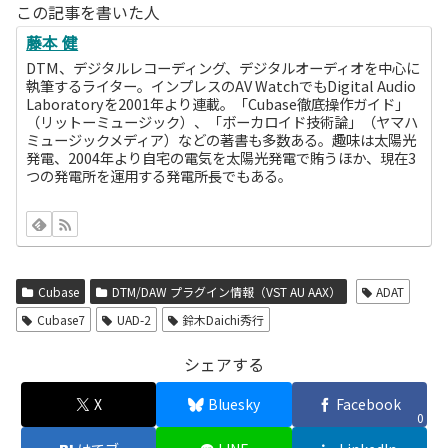
この記事を書いた人
藤本 健
DTM、デジタルレコーディング、デジタルオーディオを中心に
執筆するライター。インプレスのAV WatchでもDigital Audio
Laboratoryを2001年より連載。「Cubase徹底操作ガイド」
（リットーミュージック）、「ボーカロイド技術論」（ヤマハ
ミュージックメディア）などの著書も多数ある。趣味は太陽光
発電、2004年より自宅の電気を太陽光発電で賄うほか、現在3
つの発電所を運用する発電所長でもある。
Cubase
DTM/DAW プラグイン情報（VST AU AAX）
ADAT
Cubase7
UAD-2
鈴木Daichi秀行
シェアする
X
Bluesky
Facebook
0