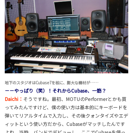
地下のスタジオはCubase7を核に、膨大な機材が……
－－やっぱり（笑）！それからCubase、一筋？
Daichi：
そうですね。最初、MOTUのPerformerとかも買
ってみたんですけど、僕の使い方は基本的にキーボードを
弾いてリアルタイムで入力し、その後クォンタイズやエデ
ィットという使い方だから、Cubaseがマッチしたんです
よね。当時、バンドでデビューし、ここでCubaseを使っ