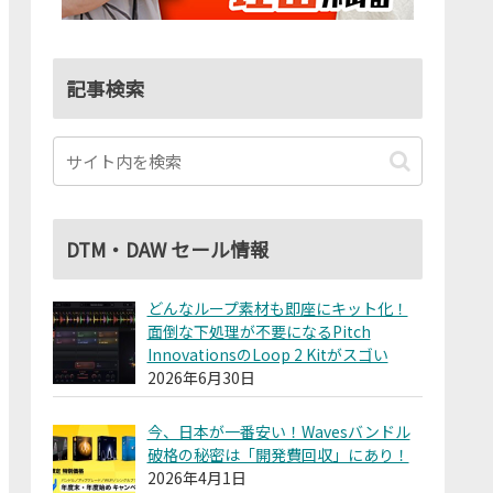
記事検索
DTM・DAW セール情報
どんなループ素材も即座にキット化！
面倒な下処理が不要になるPitch
InnovationsのLoop 2 Kitがスゴい
2026年6月30日
今、日本が一番安い！Wavesバンドル
破格の秘密は「開発費回収」にあり！
2026年4月1日