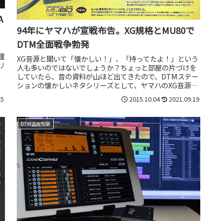
A
94年にヤマハが宣戦布告。XG規格とMU80で
DTM全面戦争勃発
謹
XG音源と聞いて「懐かしい！」、「持ってたよ！」という
リ
人も多いのではないでしょうか？ちょっと部屋の片づけを
していたら、昔の資料が山ほど出てきたので、DTMステー
ションの懐かしいネタシリーズとして、ヤマハのXG音源、
MU80そしてDTMパッケ...
25
2015.10.04
2021.09.19
DTM温故知新