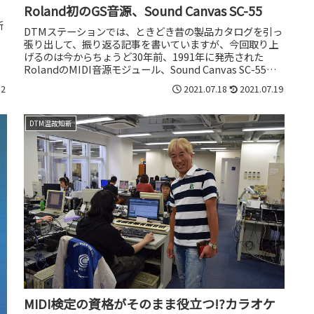
Roland初のGS音源、Sound Canvas SC-55
新
DTMステーションでは、ときどき昔の製品カタログを引っ
張り出して、振り返る記事を書いていますが、今回取り上
げるのは今からちょうど30年前、1991年に発売された
RolandのMIDI音源モジュール、Sound Canvas SC-55に
つい...
12
2021.07.18
2021.07.19
DTM温故知新
MIDI検定の資格がそのまま役立つ!?カラオケ