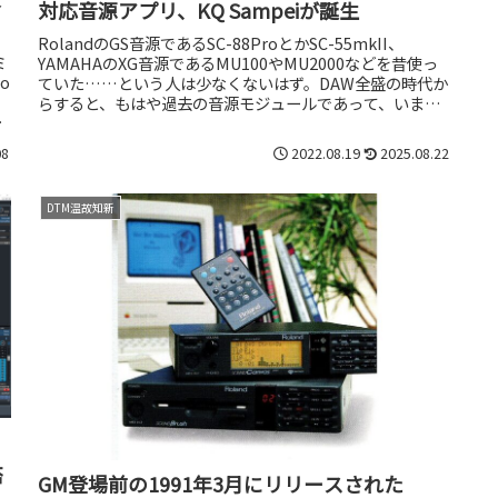
対応音源アプリ、KQ Sampeiが誕生
!
RolandのGS音源であるSC-88ProとかSC-55mkII、
ミ
YAMAHAのXG音源であるMU100やMU2000などを昔使っ
o
ていた……という人は少なくないはず。DAW全盛の時代か
らすると、もはや過去の音源モジュールであって、いまさ
ソ
ら...
08
2022.08.19
2025.08.22
DTM温故知新
搭
GM登場前の1991年3月にリリースされた