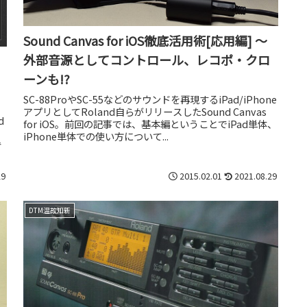
Sound Canvas for iOS徹底活用術[応用編] ～
外部音源としてコントロール、レコポ・クロ
ーンも!?
SC-88ProやSC-55などのサウンドを再現するiPad/iPhone
アプリとしてRoland自らがリリースしたSound Canvas
d
for iOS。前回の記事では、基本編ということでiPad単体、
iPhone単体での使い方について...
昔
29
2015.02.01
2021.08.29
DTM温故知新