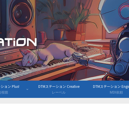
ョン Plus!
DTMステーション Creative
DTMステーション Engine
組視聴
レーベル
MIX依頼