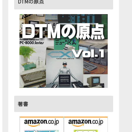
DTMの原点
著書