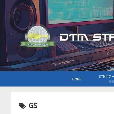
DTMステーシ
HOME
番
GS