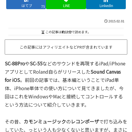
はてブ
LINE
LinkedIn
75
2015.02.01
この記事は
約13分
で読めます。
この記事にはアフィリエイトなどPRが含まれています
SC-88Pro
や
SC-55
などのサウンドを再現するiPad/iPhone
アプリとしてRoland自らがリリースした
Sound Canvas
for iOS
。前回の記事では、基本編ということでiPad単
体、iPhone単体での使い方について見てきましたが、今
回はこれをWindowsやMacと接続してコントロールする
という方法について紹介していきます。
その昔、
カモンミュージック
の
レコンポーザ
で打ち込みを
していた、っという人も少なくないと思いますが、まさに