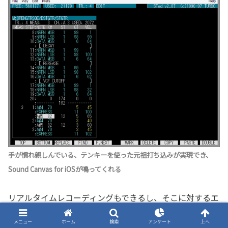
手が慣れ親しんでいる、テンキーを使った元祖打ち込みが実現でき、
Sound Canvas for iOSが鳴ってくれる
リアルタイムレコーディングもできるし、そこに対するエ
ディットも可能です。ただし、β版ということもあり、打
メニュー
ホーム
検索
アンケート
上へ
ち込んだデータを右側に譜面表示させる機能は使うことが