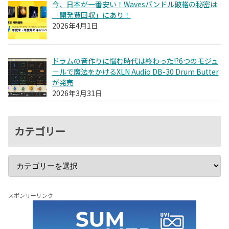
今、日本が一番安い！Wavesバンドル破格の秘密は
「開発費回収」にあり！
2026年4月1日
ドラムの音作りに悩む時代は終わった!?6つのモジュ
ールで魔法をかけるXLN Audio DB-30 Drum Butter
が発売
2026年3月31日
カテゴリー
スポンサーリンク