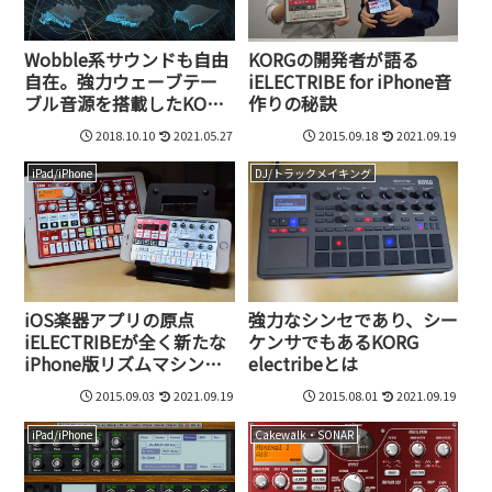
Wobble系サウンドも自由
KORGの開発者が語る
自在。強力ウェーブテー
iELECTRIBE for iPhone音
ブル音源を搭載したKORG
作りの秘訣
の新世代グルーブボック
2018.10.10
2021.05.27
2015.09.18
2021.09.19
ス、ELECTRIBE Waveの実
力
iPad/iPhone
DJ/トラックメイキング
iOS楽器アプリの原点
強力なシンセであり、シー
iELECTRIBEが全く新たな
ケンサでもあるKORG
iPhone版リズムマシン
electribeとは
に！
2015.09.03
2021.09.19
2015.08.01
2021.09.19
iPad/iPhone
Cakewalk・SONAR