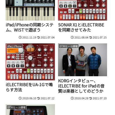
iPad/iPhoneの同期システ
SONAR X1とiELECTRIBE
ム、WISTで遊ぼう
を同期させてみた
2011.11.19
2021.07.04
2011.08.04
2021.07.15
iPad/iPhone
DTMセール情報
KORGインタビュー、
iELECTRIBEをUA-1Gで鳴
iELECTRIBE for iPadの音
らす方法
質は楽器としてのどうか
2010.06.10
2021.07.12
2010.04.28
2021.07.10
DTMセール情報