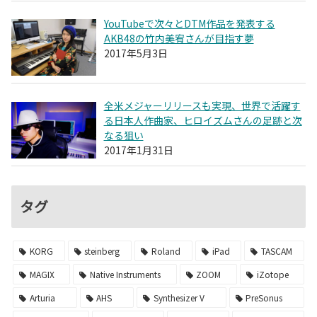
YouTubeで次々とDTM作品を発表する
AKB48の竹内美宥さんが目指す夢
2017年5月3日
全米メジャーリリースも実現、世界で活躍す
る日本人作曲家、ヒロイズムさんの足跡と次
なる狙い
2017年1月31日
タグ
KORG
steinberg
Roland
iPad
TASCAM
MAGIX
Native Instruments
ZOOM
iZotope
Arturia
AHS
Synthesizer V
PreSonus