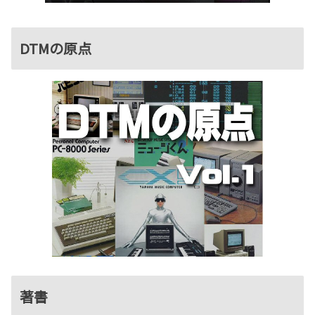
DTMの原点
著書