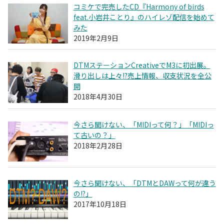
コミケで完売したCD『Harmony of birds
feat.小岩井ことり』のハイレゾ配信を始めて
みた
2019年2月9日
DTMステーションCreativeでM3に初出展。
滑り出しは上々!?売上情報、収支状況を全公
開
2018年4月30日
今さら聞けない、「MIDIって何？」「MIDIっ
て古いの？」
2018年2月28日
今さら聞けない、「DTMとDAWって何が違う
の!?」
2017年10月18日