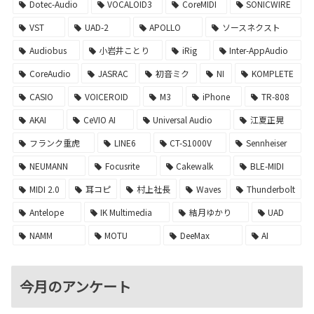
Dotec-Audio
VOCALOID3
CoreMIDI
SONICWIRE
VST
UAD-2
APOLLO
ソースネクスト
Audiobus
小岩井ことり
iRig
Inter-AppAudio
CoreAudio
JASRAC
初音ミク
NI
KOMPLETE
CASIO
VOICEROID
M3
iPhone
TR-808
AKAI
CeVIO AI
Universal Audio
江夏正晃
フランク重虎
LINE6
CT-S1000V
Sennheiser
NEUMANN
Focusrite
Cakewalk
BLE-MIDI
MIDI 2.0
耳コピ
村上社長
Waves
Thunderbolt
Antelope
IK Multimedia
結月ゆかり
UAD
NAMM
MOTU
DeeMax
AI
今月のアンケート