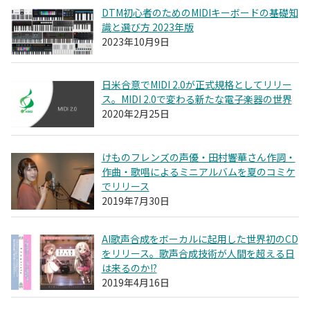
DTM初心者のためのMIDIキーボードの基礎知
識と選び方 2023年版
2023年10月9日
日米合意でMIDI 2.0が正式規格としてリリー
ス。MIDI 2.0で変わる新たな電子楽器の世界
2020年2月25日
けものフレンズの声優・田村響華さん作詞・
作曲・歌唱によるミニアルバムを夏のコミケ
でリリース
2019年7月30日
AI歌声合成をボーカルに起用した世界初のCD
をリリース。歌声合成技術が人間を超える日
は来るのか!?
2019年4月16日