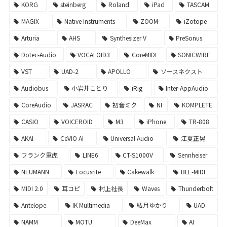
KORG
steinberg
Roland
iPad
TASCAM
MAGIX
Native Instruments
ZOOM
iZotope
Arturia
AHS
Synthesizer V
PreSonus
Dotec-Audio
VOCALOID3
CoreMIDI
SONICWIRE
VST
UAD-2
APOLLO
ソースネクスト
Audiobus
小岩井ことり
iRig
Inter-AppAudio
CoreAudio
JASRAC
初音ミク
NI
KOMPLETE
CASIO
VOICEROID
M3
iPhone
TR-808
AKAI
CeVIO AI
Universal Audio
江夏正晃
フランク重虎
LINE6
CT-S1000V
Sennheiser
NEUMANN
Focusrite
Cakewalk
BLE-MIDI
MIDI 2.0
耳コピ
村上社長
Waves
Thunderbolt
Antelope
IK Multimedia
結月ゆかり
UAD
NAMM
MOTU
DeeMax
AI