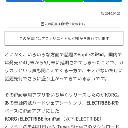
2010.04.23
この記事は
約3分
で読めます。
この記事にはアフィリエイトなどPRが含まれています
とにかく、いろいろな方面で話題のAppleの
iPad
。国内で
は発売が4月末から5月末に延期されてしまったことで、ガ
ッカリという声も聞こえてくる一方で、モノがないだけに
話題先行でさらに盛り上がってきているようです。
そのiPad専用アプリをいち早くリリースしたのがKORG。
あの音源内蔵ハードウェアシーケンサ、
ELECTRIBE-R
を
ベースにiPadアプリにした
KORG iELECTRIBE for iPad
（以下iELECTRIBE）
というものを4月1日からiTunes Storeでのダウンロード