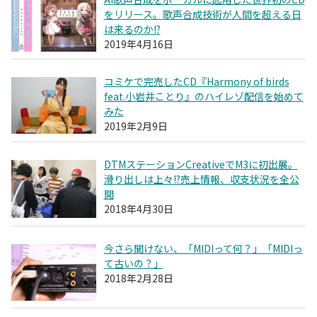
をリリース。歌声合成技術が人間を超える日
は来るのか!?
2019年4月16日
コミケで完売したCD『Harmony of birds
feat.小岩井ことり』のハイレゾ配信を始めて
みた
2019年2月9日
DTMステーションCreativeでM3に初出展。
滑り出しは上々!?売上情報、収支状況を全公
開
2018年4月30日
今さら聞けない、「MIDIって何？」「MIDIっ
て古いの？」
2018年2月28日