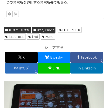
つの発電所を運用する発電所長でもある。
DTMセール情報
iPad/iPhone
ELECTRIBE-R
iELECTRIBE
iPad
KORG
シェアする
X
Bluesky
Facebook
0
はてブ
LINE
LinkedIn
1