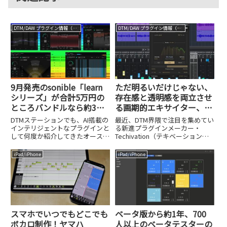
DTM/DAW プラグイン情報（VST AU AAX）
DTM/DAW プラグイン情報（VST AU AAX）
9月発売のsonible「learn
ただ明るいだけじゃない、
シリーズ」が合計5万円の
存在感と透明感を両立させ
ところバンドルなら約3万
る画期的エキサイター、
円！AIを駆使した新世代の
Techivation M-Exciter誕生
DTMステーションでも、AI搭載の
最近、DTM界隈で注目を集めてい
ミキシングがスゴすぎる！
インテリジェントなプラグインと
る新進プラグインメーカー・
して何度か紹介してきたオースト
Techivation（テキベーション）
リアのメーカー、sonible。その
が、新たなエキサイタープラグイ
sonibleから、新たに「learn」と
ンM-Exciter（通常価格$90＝約
iPad/iPhone
iPad/iPhone
名付けられたシリーズが9月に日
13,500円、8月20日まで$45＝約
本上陸し、その全5製品をバンド
6,700円）をリリースしました...
ルした「...
スマホでいつでもどこでも
ベータ版から約1年、700
ボカロ制作！ヤマハ
人以上のベータテスターの