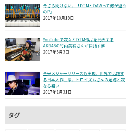
今さら聞けない、「DTMとDAWって何が違う
の!?」
2017年10月18日
YouTubeで次々とDTM作品を発表する
AKB48の竹内美宥さんが目指す夢
2017年5月3日
全米メジャーリリースも実現、世界で活躍す
る日本人作曲家、ヒロイズムさんの足跡と次
なる狙い
2017年1月31日
タグ