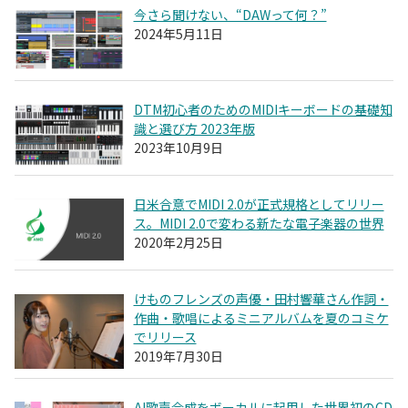
今さら聞けない、“DAWって何？”
2024年5月11日
DTM初心者のためのMIDIキーボードの基礎知
識と選び方 2023年版
2023年10月9日
日米合意でMIDI 2.0が正式規格としてリリー
ス。MIDI 2.0で変わる新たな電子楽器の世界
2020年2月25日
けものフレンズの声優・田村響華さん作詞・
作曲・歌唱によるミニアルバムを夏のコミケ
でリリース
2019年7月30日
AI歌声合成をボーカルに起用した世界初のCD