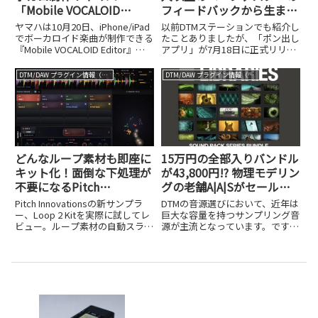
「Mobile VOCALOID
フィードバックから生まれ
Editor」がAI対応でパワー
た日本製「ポン出しアプ
ヤマハは10月20日、iPhone/iPad
以前DTMステーションでも紹介し
アップ
リ」を試してみた
でボーカロイド楽曲が制作できる
たことありましたが、「ポン出し
『Mobile VOCALOID Editor』の
アプリ」が7月18日に正式リリー
新バージョンの提供を開始しまし
スされました。これはその名の通
た。月額660円というお手頃な価
り、iPhoneやiPad、MacでBGMや
DTM/DAW プラグイン情報（VST AU AAX）
DTM/DAW プラグイン情報（VST AU AAX）
格設定に加え、14日間の無料体
効果音の「ポン出し」ができるア
験期間も用意されており、...
プリケーションで、ボタンをタッ
プするだけで...
どんなループ素材も即座に
15万円の全部入りバンドル
キット化！面倒な下処理が
が43,800円!? 物理モデリン
不要になるPitch
グの老舗A|A|Sがセール展
InnovationsのLoop 2 Kit
開中
Pitch Innovationsの新サンプラ
DTMの音源選びにおいて、近年は
がスゴい
ー、Loop 2 Kitを実際に試してレ
巨大な容量を持つサンプリング音
ビュー。ループ素材の自動スライ
源が主流となっています。です
ス＆グループ化、ラウンドロビン
が、数十GBから時には数TBもの
自動生成、ラジアルシーケンサま
大容量ライブラリは、リアルなサ
で詳しく解説します。50％オフの
ウンドを得られる反面、パソコン
イントロセール情報も紹介。
のストレージを激しく圧迫すると
いう悩みを抱える方も多いはず...