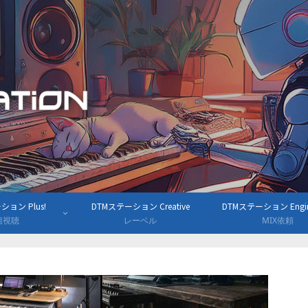
ョン Plus!
DTMステーション Creative
DTMステーション Engine
組視聴
レーベル
MIX依頼