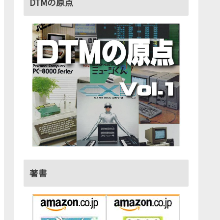
DTMの原点
著書