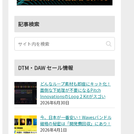
記事検索
DTM・DAW セール情報
どんなループ素材も即座にキット化！
面倒な下処理が不要になるPitch
InnovationsのLoop 2 Kitがスゴい
2026年6月30日
今、日本が一番安い！Wavesバンドル
破格の秘密は「開発費回収」にあり！
2026年4月1日