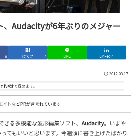
Audacityが6年ぶりのメジャー
はてブ
LINE
LinkedIn
0
8
2012.03.17
は
約4分
で読めます。
エイトなどPRが含まれています
で利用できる多機能な波形編集ソフト、
Audacity
。いまや
いってもいいと思います。今週頭に書き上げたばかり