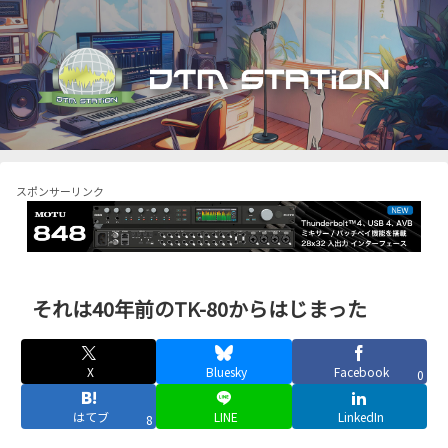
スポンサーリンク
それは40年前のTK-80からはじまった
X
Bluesky
Facebook
0
はてブ
LINE
LinkedIn
8