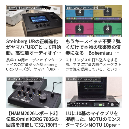
Ozone 12として本日9月3日から
が、新たなエキサイタープラグイ
セールも開催中！
発売がスタートしました。今回の
ンM-Exciter（通常価格$90＝約
オーディオインターフェイス
DTM/DAW プラグイン情報（VST AU AAX）
バージョンアップでは、単なる機
13,500円、8月20日まで$45＝約
能強化にとどまらず、音楽制作の
6,700円）をリリースしました...
ワークフロー...
Steinberg URの正統進化
もうキースイッチ不要？弾
がヤマハ”URX”として再始
くだけで本物の弦楽器の演
動。高性能オーディオイン
奏になる「Bohemian」シ
ターフェイス、
リーズ。最大39%オフ
長年DTM用オーディオインターフ
ストリングスの打ち込みをする
URX22/44/44V徹底検証
ェイスの定番だったSteinberg
際、すでに定番の総合オーケスト
URシリーズが、ヤマハ「URX」
ラ音源を愛用している、という方
として再始動しました。
は多いと思います。しかし、いざ
URX22/44/44Vの性能を実機で徹
リアルな生演奏のニュアンスを追
オーディオインターフェイス
オーディオインターフェイス
底検証します。
求しようとすると、キースイッチ
を多用してアーティキュレーショ
ンを切り替える必要があり、入力
作...
【NAMM2026レポート3】
1Uに10基のマイクプリを
伝説のminiKORG 700Sの
凝縮した、MOTUのモンス
回路を搭載して32,780円!?
ターマシンMOTU 10preが