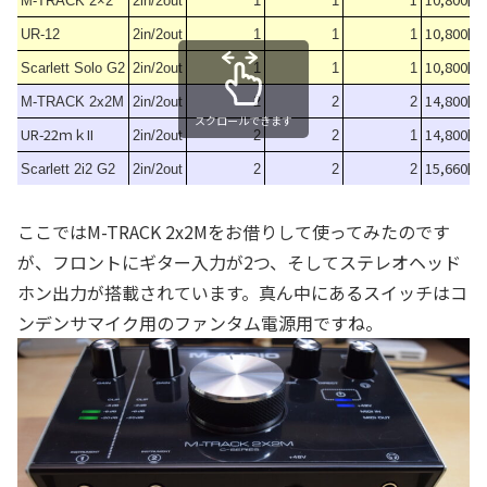
M-TRACK 2×2
2in/2out
1
1
10,800円
UR-12
2in/2out
1
1
1
10,800円
Scarlett Solo G2
2in/2out
1
1
1
14,800円
M-TRACK 2x2M
2in/2out
2
2
2
スクロールできます
UR-22ｍｋII
14,800円
2in/2out
2
2
1
15,660円
Scarlett 2i2 G2
2in/2out
2
2
2
ここではM-TRACK 2x2Mをお借りして使ってみたのです
が、フロントにギター入力が2つ、そしてステレオヘッド
ホン出力が搭載されています。真ん中にあるスイッチはコ
ンデンサマイク用のファンタム電源用ですね。