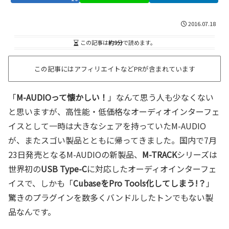
2016.07.18
この記事は
約9分
で読めます。
この記事にはアフィリエイトなどPRが含まれています
「
M-AUDIO
って懐かしい！
」なんて思う人も少なくない
と思いますが、高性能・低価格なオーディオインターフェ
イスとして一時は大きなシェアを持っていたM-AUDIO
が、またスゴい製品とともに帰ってきました。国内で7月
23日発売となるM-AUDIOの新製品、
M-TRACK
シリーズは
世界初の
USB Type-C
に対応したオーディオインターフェ
イスで、しかも「
Cubase
を
Pro Tools
化してしまう!？
」
驚きのプラグインを数多くバンドルしたトンでもない製
品なんです。