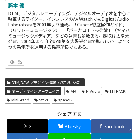
藤本 健
DTM、デジタルレコーディング、デジタルオーディオを中心に
執筆するライター。インプレスのAV WatchでもDigital Audio
Laboratoryを2001年より連載。「Cubase徹底操作ガイド」
（リットーミュージック）、「ボーカロイド技術論」（ヤマハ
ミュージックメディア）などの著書も多数ある。趣味は太陽光
発電、2004年より自宅の電気を太陽光発電で賄うほか、現在3
つの発電所を運用する発電所長でもある。
DTM/DAW プラグイン情報（VST AU AAX）
オーディオインターフェイス
AIR
M-Audio
M-TRACK
MiniGrand
Strike
Xpand!2
シェアする
X
Bluesky
Facebook
0