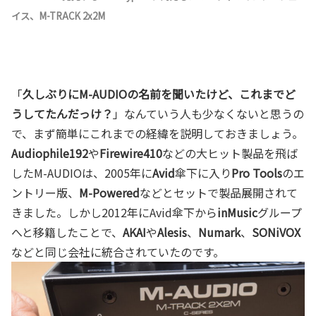
イス、M-TRACK 2x2M
「
久しぶりにM-AUDIOの名前を聞いたけど、これまでど
うしてたんだっけ？
」なんていう人も少なくないと思うの
で、まず簡単にこれまでの経緯を説明しておきましょう。
Audiophile192
や
Firewire410
などの大ヒット製品を飛ば
したM-AUDIOは、2005年に
Avid
傘下に入り
Pro Tools
のエ
ントリー版、
M-Powered
などとセットで製品展開されて
きました。しかし2012年にAvid傘下から
inMusic
グループ
へと移籍したことで、
AKAI
や
Alesis
、
Numark
、
SONiVOX
などと同じ会社に統合されていたのです。