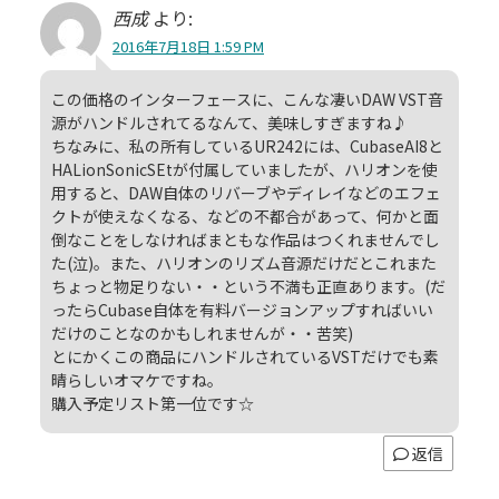
西成
より:
2016年7月18日 1:59 PM
この価格のインターフェースに、こんな凄いDAW VST音
源がハンドルされてるなんて、美味しすぎますね♪
ちなみに、私の所有しているUR242には、CubaseAI8と
HALionSonicSEtが付属していましたが、ハリオンを使
用すると、DAW自体のリバーブやディレイなどのエフェ
クトが使えなくなる、などの不都合があって、何かと面
倒なことをしなければまともな作品はつくれませんでし
た(泣)。また、ハリオンのリズム音源だけだとこれまた
ちょっと物足りない・・という不満も正直あります。(だ
ったらCubase自体を有料バージョンアップすればいい
だけのことなのかもしれませんが・・苦笑)
とにかくこの商品にハンドルされているVSTだけでも素
晴らしいオマケですね。
購入予定リスト第一位です☆
返信