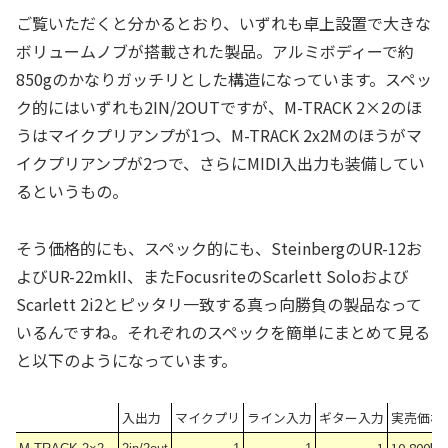
ご覧いただくと分かるとおり、いずれも卓上設置で大きな
ボリュームノブが搭載された製品。アルミボディーで約
850gのかなりガッチリとした構造になっています。スペッ
ク的にはいずれも2IN/2OUTですが、M-TRACK 2×2のほ
うはマイクプリアンプが1つ、M-TRACK 2x2Mのほうがマ
イクプリアンプが2つで、さらにMIDI入出力も装備してい
るというもの。
そう価格的にも、スペック的にも、SteinbergのUR-12お
よびUR-22mkII、またFocusriteのScarlett Soloおよび
Scarlett 2i2とピッタリ一致する真っ向勝負の製品なって
いるんですね。それぞれのスペックを簡単にまとめて見る
と以下のようになっています。
入出力
マイクプリ
ライン入力
ギター入力
実売価格
1
10,800円