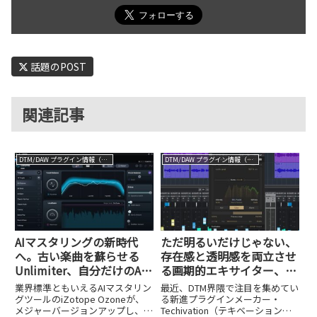
話題のPOST
関連記事
DTM/DAW プラグイン情報（VST AU AAX）
DTM/DAW プラグイン情報（VST AU AAX）
AIマスタリングの新時代
ただ明るいだけじゃない、
へ。古い楽曲を蘇らせる
存在感と透明感を両立させ
Unlimiter、自分だけのAI
る画期的エキサイター、
アシスタントを作成できる
Techivation M-Exciter誕生
業界標準ともいえるAIマスタリン
最近、DTM界隈で注目を集めてい
機能など、新機能を多数搭
グツールのiZotope Ozoneが、
る新進プラグインメーカー・
メジャーバージョンアップし、
Techivation（テキベーション）
載。約30％OFFのイントロ