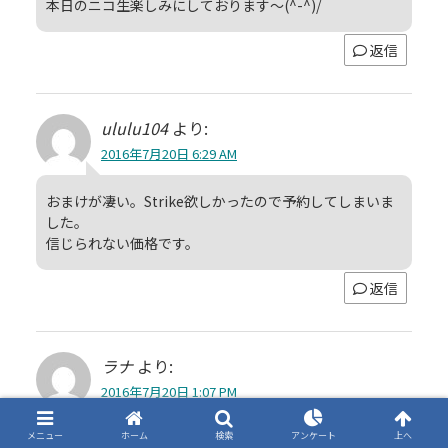
本日のニコ生楽しみにしております～(^-^)/
返信
ululu104
より:
2016年7月20日 6:29 AM
おまけが凄い。Strike欲しかったので予約してしまいま
した。
信じられない価格です。
返信
ラナ
より:
2016年7月20日 1:07 PM
メニュー
ホーム
検索
アンケート
上へ
これの最上位機種は、海外の初期のスペックシートに