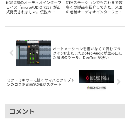
アナログフィルター内蔵オ
発売開始！
KORG初のオーディオインターフ
DTMステーションでもこれまで数
ーディオIF、KORG
ェイス「microAUDIO 722」が正
多くの製品を紹介してきた、米国
式発売されました。伝説の
の老舗オーディオインターフェイ
microAUDIO 722の実力
miniKORG 700Sのアナログフィル
スメーカー、MOTU。そのMOTU
ター回路を搭載した実力を32,780
から、1Uラックマウントサイズ
円という価格とともに検証しま
という限られたスペースに、10
す。
基ものマイクプリアンプを搭載し
た強力なオーディオインタ...
オートメーションを書かなくて済むプラ
グイン!?またまたDotec-Audioが生み出し
た魔法のツール、DeeTrimが凄い
ミク・ミキサーに続くヤマハとクリプト
ンのコラボ企画第2弾がスタート
コメント