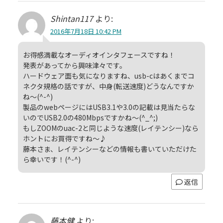
Shintan117
より:
2016年7月18日 10:42 PM
お得感満載なオーディオインタフェースですね！
発表があってから興味津々です。
ハードウェア面も気になりますね、usb-cはあくまでコ
ネクタ規格の話ですが、中身(転送速度)どうなんですか
ね～(^-^)
製品のwebページにはUSB3.1や3.0の記載は見当たらな
いのでUSB2.0の480Mbpsですかね～(^_^;)
もしZOOMのuac-2と同じような速度(レイテンシー)なら
ホントにお買得ですね～♪
藤本さま、レイテンシーなどの情報も書いていただけた
ら幸いです！(^-^)
返信
藤本健
より: