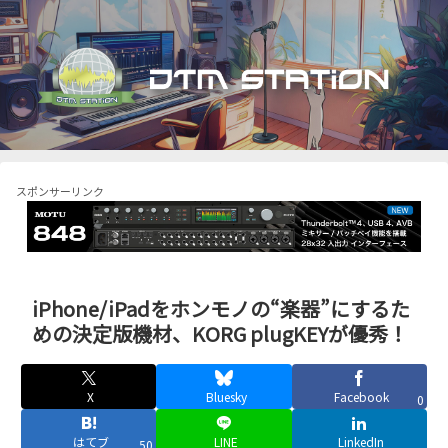
スポンサーリンク
iPhone/iPadをホンモノの“楽器”にするた
めの決定版機材、KORG plugKEYが優秀！
X
Bluesky
Facebook
0
はてブ
LINE
LinkedIn
50