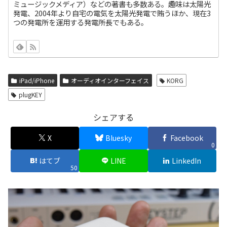
ミュージックメディア）などの著書も多数ある。趣味は太陽光
発電、2004年より自宅の電気を太陽光発電で賄うほか、現在3
つの発電所を運用する発電所長でもある。
iPad/iPhone
オーディオインターフェイス
KORG
plugKEY
シェアする
X
Bluesky
Facebook
0
はてブ
LINE
LinkedIn
50