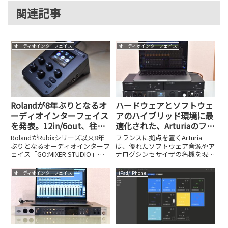
関連記事
オーディオインターフェイス
オーディオインターフェイス
Rolandが8年ぶりとなるオ
ハードウェアとソフトウェ
ーディオインターフェイス
アのハイブリッド環境に最
を発表。12in/6out、往年
適化された、Arturiaのフラ
の名機をモデリングしたエ
ッグシップオーディオI/F
RolandがRubixシリーズ以来8年
フランスに拠点を置くArturia
フェクトが魅力の
AudioFuse 16Rig
ぶりとなるオーディオインターフ
は、優れたソフトウェア音源やア
ェイス「GO:MIXER STUDIO」を
ナログシンセサイザの名機を現代
GO:MIXER STUDIO
NAMM Show 2026で発表しまし
に蘇らせることで、多くのDTMユ
た。12in/6out対応や名機モデリ
ーザーやミュージシャンから絶大
オーディオインターフェイス
iPad/iPhone
ングエフェクトの魅力を解説しま
な支持を得ているメーカー。その
す。
Arturiaが近年、オーディオイン
ターフェイスの分野...