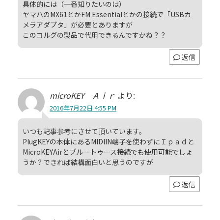
具体的には（一番知りたいのは）
ヤマハのMX61とかFM Essentialとかの接続で「USBカ
メラアダプタ」が必要とありますが
このコルグの製品で代用できるんですかね？？
返信
microKEY Ａｉｒ
より:
2016年7月22日 4:55 PM
いつも記事参考にさせて頂いています。
PlugKEYの本体にあるMIDIIN端子を使わずにＩｐａｄと
MicroKEYAirとブルートゥース接続でも使用可能でしょ
うか？できれば結構面白いと思うのですが
返信