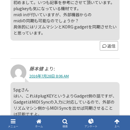
初めまして。いつも記事を参考にさせて頂いています。
plugkeyも気になっている機材です。
midi inが付いていますが、外部機器からの
midiの同期も可能なのでしょうか？
具体的にはリズムマシンとKORG gadgetを同期させたい
と思っています。
返信
藤本健
より:
2016年7月28日 8:06 AM
Spgさん
はい、これはplugKEYというよりGadget側の話ですが、
GadgetはMIDI Syncの入力に対応しているので、外部の
リズムマシン側からMIDI Syncを出せば同期させること
は可能ですよ。
返信
メニュー
ホーム
検索
アンケート
上へ