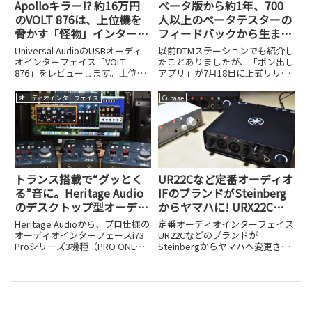
Apolloキラー!? 約16万円
ベータ版から約1年、700
のVOLT 876は、上位機を
人以上のベータテスターの
脅かす「怪物」インターフ
フィードバックから生まれ
ェイスだった
た日本製「ポン出しアプ
Universal AudioのUSBオーディ
以前DTMステーションでも紹介し
リ」を試してみた
オインターフェイス「VOLT
たことありましたが、「ポン出し
876」をレビューします。上位モ
アプリ」が7月18日に正式リリー
デルApolloを脅かすほどの実力を
スされました。これはその名の通
約16万円という価格とともに検
り、iPhoneやiPad、MacでBGMや
オーディオインターフェイス
Cubase
証しました。
効果音の「ポン出し」ができるア
プリケーションで、ボタンをタッ
プするだけで...
トランス搭載で“グッとく
UR22Cなど定番オーディオ
る”音に。Heritage Audio
IFのブランドがSteinberg
のデスクトップ型オーディ
からヤマハに! URX22Cや
オインターフェイス、i73
UR22MK3など品番も変更
Heritage Audioから、プロ仕様の
定番オーディオインターフェイス
Proシリーズ3機種が発売
オーディオインターフェースi73
UR22Cなどのブランドが
Proシリーズ3機種（PRO ONE：
Steinbergからヤマハへ変更され
税込メーカー希望小売価格
ました。URX22CやUR22MK3など
106,700円、PRO 2：同163,900
新しい品番と変更の背景を解説し
円、PRO EDGE：同247,500円）
ます。
が新たに登...