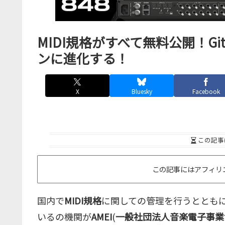
MIDI規格がすべて無料公開！G
ンに進化する！
X
Bluesky
Facebook
この記事
この記事にはアフィリ
国内で
MIDI規格
に関しての管理を行うとともに
いるの機関が
AMEI
(
一般社団法人音楽電子事業