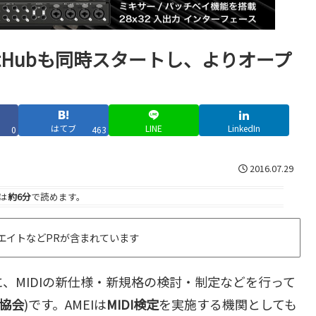
itHubも同時スタートし、よりオープ
はてブ
LINE
LinkedIn
0
463
2016.07.29
は
約6分
で読めます。
エイトなどPRが含まれています
、MIDIの新仕様・新規格の検討・制定などを行って
協会
)です。AMEIは
MIDI検定
を実施する機関としても