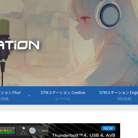
ョン Plus!
DTMステーション Creative
DTMステーション Engine
組視聴
レーベル
MIX依頼