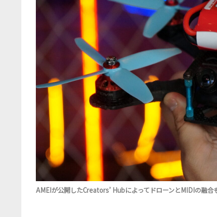
AMEIが公開したCreators’ HubによってドローンとMIDIの融