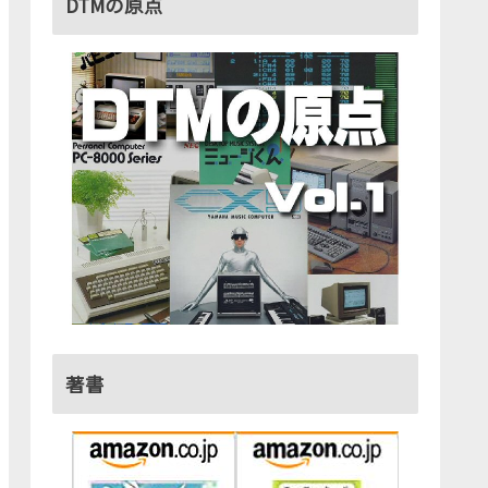
DTMの原点
著書