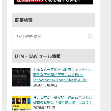
記事検索
DTM・DAW セール情報
どんなループ素材も即座にキット化！
面倒な下処理が不要になるPitch
InnovationsのLoop 2 Kitがスゴい
2026年6月30日
今、日本が一番安い！Wavesバンドル
破格の秘密は「開発費回収」にあり！
2026年4月1日