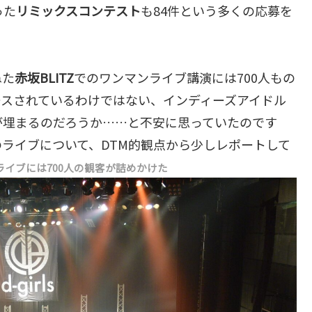
った
リミックスコンテスト
も84件という多くの応募を
ねた
赤坂BLITZ
でのワンマンライブ講演には700人もの
ースされているわけではない、インディーズアイドル
が埋まるのだろうか……と不安に思っていたのです
sのライブについて、DTM的観点から少しレポートして
lsのライブには700人の観客が詰めかけた