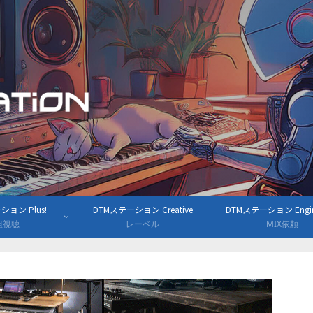
ョン Plus!
DTMステーション Creative
DTMステーション Engine
組視聴
レーベル
MIX依頼