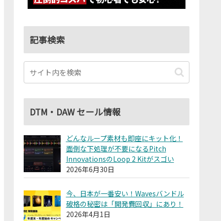
記事検索
DTM・DAW セール情報
どんなループ素材も即座にキット化！
面倒な下処理が不要になるPitch
InnovationsのLoop 2 Kitがスゴい
2026年6月30日
今、日本が一番安い！Wavesバンドル
破格の秘密は「開発費回収」にあり！
2026年4月1日