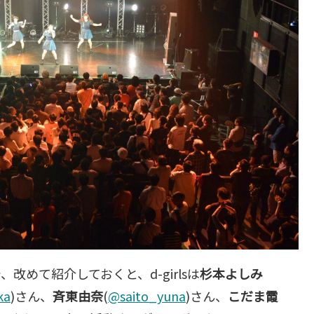
、改めて紹介しておくと、d-girlsは
杉本よしみ
ka
)さん、
斉東由奈
(
@saito_yuna
)さん、
こだま霞