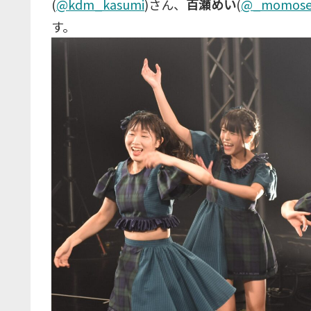
(
@kdm_kasumi
)さん、
百瀬めい
(
@_momose
す。