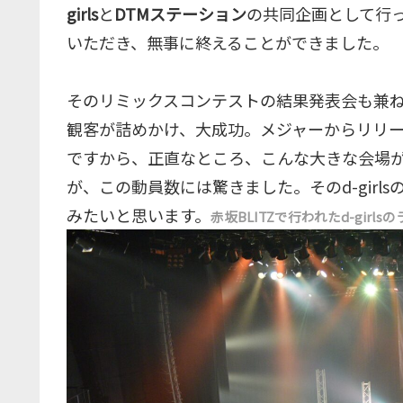
girls
と
DTMステーション
の共同企画として行
いただき、無事に終えることができました。
そのリミックスコンテストの結果発表会も兼
観客が詰めかけ、大成功。メジャーからリリ
ですから、正直なところ、こんな大きな会場
が、この動員数には驚きました。そのd-girl
みたいと思います。
赤坂BLITZで行われたd-gir