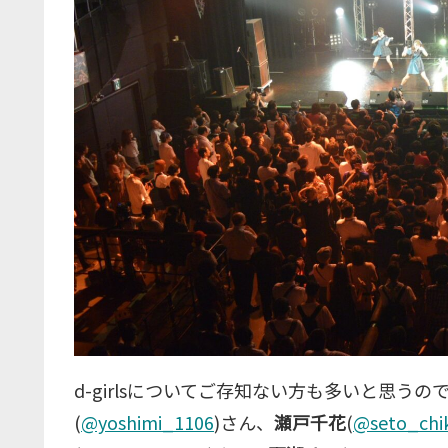
d-girlsについてご存知ない方も多いと思うので
(
@yoshimi_1106
)さん、
瀬戸千花
(
@seto_chi