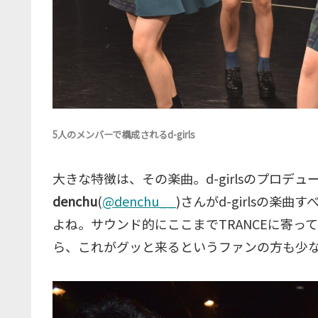
5人のメンバーで構成されるd-girls
大きな特徴は、その楽曲。d-girlsのプロデ
denchu
(
@denchu__
)さんがd-girlsの楽
よね。サウンド的にここまでTRANCEに寄
ら、これがグッと来るというファンの方も少