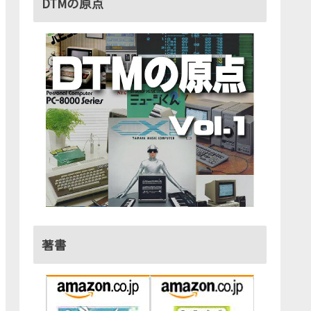
DTMの原点
著書