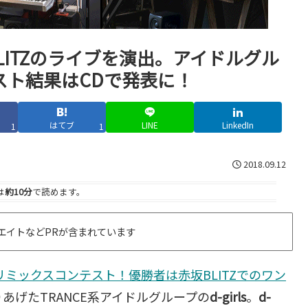
BLITZのライブを演出。アイドルグル
テスト結果はCDで発表に！
はてブ
LINE
LinkedIn
1
1
2018.09.12
は
約10分
で読めます。
エイトなどPRが含まれています
lsのリミックスコンテスト！優勝者は赤坂BLITZでのワン
あげたTRANCE系アイドルグループの
d-girls
。
d-