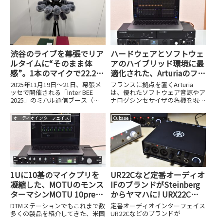
証しました。
円、PRO EDGE：同247,500円）
が新たに登...
渋谷のライブを幕張でリア
ハードウェアとソフトウェ
ルタイムに“そのまま体
アのハイブリッド環境に最
感”。1本のマイクで22.2ch
適化された、Arturiaのフラ
を実現するミハル通信の挑
ッグシップオーディオI/F
2025年11月19日～21日、幕張メ
フランスに拠点を置くArturia
戦【Inter BEE 2025】
AudioFuse 16Rig
ッセで開催される「Inter BEE
は、優れたソフトウェア音源やア
2025」のミハル通信ブース（ホ
ナログシンセサイザの名機を現代
ール3 No.3216）で、これまでに
に蘇らせることで、多くのDTMユ
ない音響体験ができます。渋谷の
ーザーやミュージシャンから絶大
オーディオインターフェイス
Cubase
ライブ会場で演奏される「コアラ
な支持を得ているメーカー。その
モード.」のライブを、ELL Li...
Arturiaが近年、オーディオイン
ターフェイスの分野...
1Uに10基のマイクプリを
UR22Cなど定番オーディオ
凝縮した、MOTUのモンス
IFのブランドがSteinberg
ターマシンMOTU 10preが
からヤマハに! URX22Cや
発売開始！
UR22MK3など品番も変更
DTMステーションでもこれまで数
定番オーディオインターフェイス
多くの製品を紹介してきた、米国
UR22Cなどのブランドが