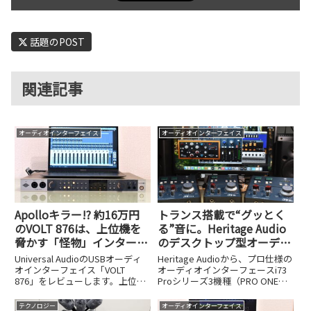
話題のPOST
関連記事
オーディオインターフェイス
オーディオインターフェイス
Apolloキラー!? 約16万円
トランス搭載で“グッとく
のVOLT 876は、上位機を
る”音に。Heritage Audio
脅かす「怪物」インターフ
のデスクトップ型オーディ
ェイスだった
オインターフェイス、i73
Universal AudioのUSBオーディ
Heritage Audioから、プロ仕様の
Proシリーズ3機種が発売
オインターフェイス「VOLT
オーディオインターフェースi73
876」をレビューします。上位モ
Proシリーズ3機種（PRO ONE：
デルApolloを脅かすほどの実力を
税込メーカー希望小売価格
約16万円という価格とともに検
106,700円、PRO 2：同163,900
テクノロジー
オーディオインターフェイス