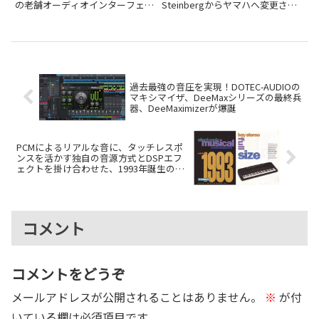
の老舗オーディオインターフェイ
Steinbergからヤマハへ変更され
スメーカー、MOTU。そのMOTU
ました。URX22CやUR22MK3など
から、1Uラックマウントサイズ
新しい品番と変更の背景を解説し
という限られたスペースに、10
ます。
基ものマイクプリアンプを搭載し
た強力なオーディオインタ...
過去最強の音圧を実現！DOTEC-AUDIOの
マキシマイザ、DeeMaxシリーズの最終兵
器、DeeMaximizerが爆誕
PCMによるリアルな音に、タッチレスポ
ンスを活かす独自の音源方式とDSPエフ
ェクトを掛け合わせた、1993年誕生のカ
シオのiXA音源
コメント
コメントをどうぞ
メールアドレスが公開されることはありません。
※
が付
いている欄は必須項目です