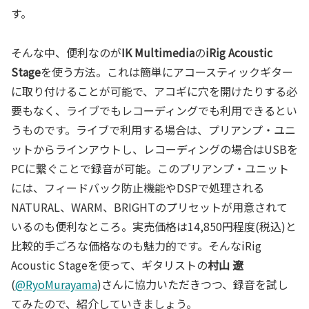
す。
そんな中、便利なのが
IK Multimedia
の
iRig Acoustic
Stage
を使う方法。これは簡単にアコースティックギター
に取り付けることが可能で、アコギに穴を開けたりする必
要もなく、ライブでもレコーディングでも利用できるとい
うものです。ライブで利用する場合は、プリアンプ・ユニ
ットからラインアウトし、レコーディングの場合はUSBを
PCに繋ぐことで録音が可能。このプリアンプ・ユニット
には、フィードバック防止機能やDSPで処理される
NATURAL、WARM、BRIGHTのプリセットが用意されて
いるのも便利なところ。実売価格は14,850円程度(税込)と
比較的手ごろな価格なのも魅力的です。そんなiRig
Acoustic Stageを使って、ギタリストの
村山 遼
(
@RyoMurayama
)さんに協力いただきつつ、録音を試し
てみたので、紹介していきましょう。