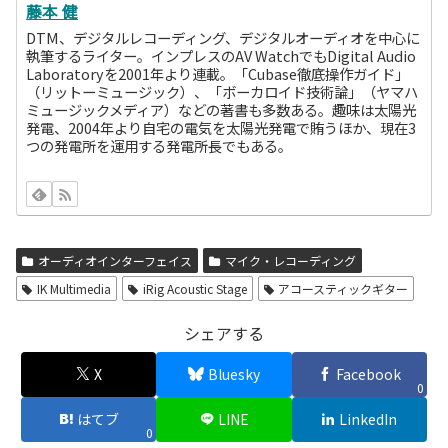
藤本 健
DTM、デジタルレコーディング、デジタルオーディオを中心に
執筆するライター。インプレスのAV WatchでもDigital Audio
Laboratoryを2001年より連載。「Cubase徹底操作ガイド」
（リットーミュージック）、「ボーカロイド技術論」（ヤマハ
ミュージックメディア）などの著書も多数ある。趣味は太陽光
発電、2004年より自宅の電気を太陽光発電で賄うほか、現在3
つの発電所を運用する発電所長でもある。
オーディオインターフェイス
マイク・レコーディング
IK Multimedia
iRig Acoustic Stage
アコースティックギター
シェアする
X
Bluesky
Facebook
0
はてブ
LINE
LinkedIn
0