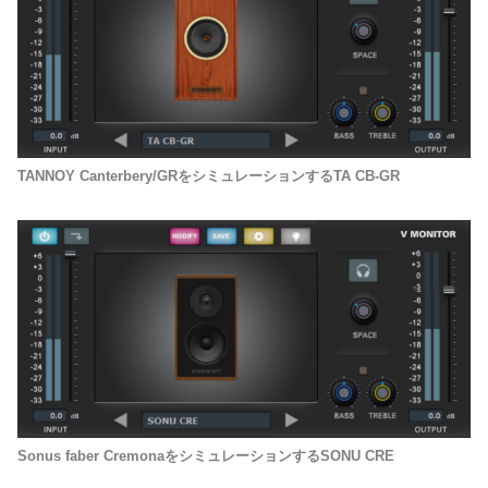
TANNOY Canterbery/GRをシミュレーションするTA CB-GR
Sonus faber CremonaをシミュレーションするSONU CRE