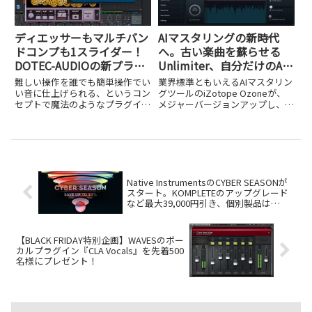
ディエッサーもマルチバン
AIマスタリングの新時代
ドコンプも1スライダー！
へ。古い楽曲を蘇らせる
DOTEC-AUDIOの新プラグ
Unlimiter、自分だけのAI
イン「DeeVocalTools」で
アシスタントを作成できる
難しい操作を誰でも簡単操作でい
業界標準ともいえるAIマスタリン
ボーカル処理が魔法のよう
機能など、新機能を多数搭
い音に仕上げられる、というコン
グツールのiZotope Ozoneが、
セプトで魔法のようなプラグイン
メジャーバージョンアップし、
に簡単に
載。約30％OFFのイントロ
を次々と生み出してきた日本のプ
Ozone 12として本日9月3日から
セールも開催中！
ラグインメーカー、DOTEC-
発売がスタートしました。今回の
AUDIO。そのDOTEC-AUDIOか
バージョンアップでは、単なる機
ら、今度はボーカル処理に特化し
能強化にとどまらず、音楽制作の
た新プラグイン「De...
ワークフロー...
Native InstrumentsのCYBER SEASONが
スタート。KOMPLETEのアップグレード
など最大39,000円引き、個別製品は
50％OFFに!
【BLACK FRIDAY特別企画】WAVESのボー
カルプラグイン『CLA Vocals』を先着500
名様にプレゼント！