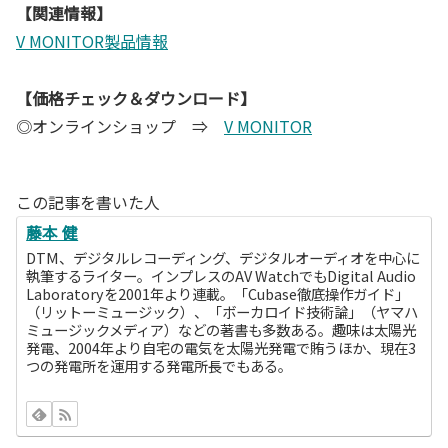
【関連情報】
V MONITOR製品情報
【価格チェック＆ダウンロード】
◎オンラインショップ ⇒
V MONITOR
この記事を書いた人
藤本 健
DTM、デジタルレコーディング、デジタルオーディオを中心に
執筆するライター。インプレスのAV WatchでもDigital Audio
Laboratoryを2001年より連載。「Cubase徹底操作ガイド」
（リットーミュージック）、「ボーカロイド技術論」（ヤマハ
ミュージックメディア）などの著書も多数ある。趣味は太陽光
発電、2004年より自宅の電気を太陽光発電で賄うほか、現在3
つの発電所を運用する発電所長でもある。