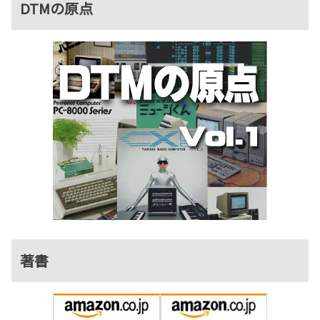
DTMの原点
著書