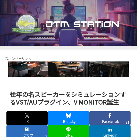
スポンサーリンク
往年の名スピーカーをシミュレーションす
るVST/AUプラグイン、V MONITOR誕生
X
Bluesky
Facebook
71
はてブ
LINE
LinkedIn
0