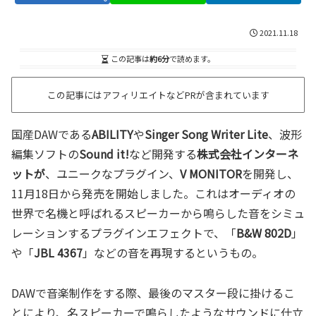
2021.11.18
この記事は
約6分
で読めます。
この記事にはアフィリエイトなどPRが含まれています
国産DAWである
ABILITY
や
Singer Song Writer Lite
、波形
編集ソフトの
Sound it!
など開発する
株式会社インターネ
ットが
、ユニークなプラグイン、
V MONITOR
を開発し、
11月18日から発売を開始しました。これはオーディオの
世界で名機と呼ばれるスピーカーから鳴らした音をシミュ
レーションするプラグインエフェクトで、「
B&W 802D
」
や「
JBL 4367
」などの音を再現するというもの。
DAWで音楽制作をする際、最後のマスター段に掛けるこ
とにより、名スピーカーで鳴らしたようなサウンドに仕立