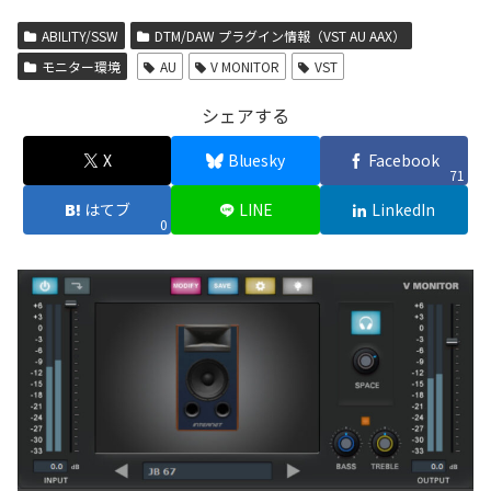
ABILITY/SSW
DTM/DAW プラグイン情報（VST AU AAX）
モニター環境
AU
V MONITOR
VST
シェアする
X
Bluesky
Facebook
71
はてブ
LINE
LinkedIn
0