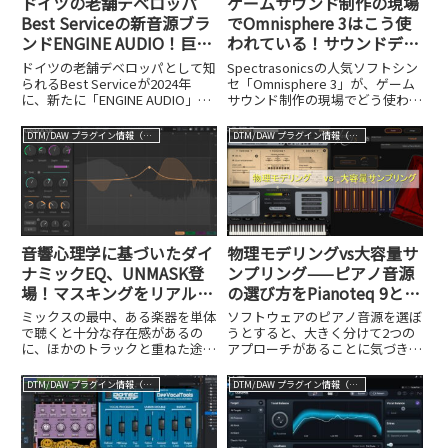
ドイツの老舗デベロッパ
ゲームサウンド制作の現場
Best Serviceの新音源ブラ
でOmnisphere 3はこう使
ンドENGINE AUDIO！巨匠
われている！サウンドディ
エドゥアルド・タリロンテ
レクター・大島香織さんに
ドイツの老舗デベロッパとして知
Spectrasonicsの人気ソフトシン
の人気音源が軽量プレイヤ
聞く、音源を超えた活用法
られるBest Serviceが2024年
セ「Omnisphere 3」が、ゲーム
に、新たに「ENGINE AUDIO」と
サウンド制作の現場でどう使われ
ー「ENGINE PLAYER」で
いう音源ブランドをスタートさせ
ているか、サウンドディレクター
続々登場！
ました。その最大の特徴は、軽
大島香織さんに聞きました。
DTM/DAW プラグイン情報（VST AU AAX）
DTM/DAW プラグイン情報（VST AU AAX）
量・高速な動作を実現した新しい
サンプルプレイヤー「ENGINE
PLA...
音響心理学に基づいたダイ
物理モデリングvs大容量サ
ナミックEQ、UNMASK登
ンプリング——ピアノ音源
場！マスキングをリアルタ
の選び方をPianoteq 9と
イムで解消してミックスを
Ivory 3 German Dで徹底検
ミックスの最中、ある楽器を単体
ソフトウェアのピアノ音源を選ぼ
一変させる
証
で聴くと十分な存在感があるの
うとすると、大きく分けて2つの
に、ほかのトラックと重ねた途端
アプローチがあることに気づきま
にぼやけてしまう——そんな経験
す。ひとつは「物理モデリン
はないでしょうか。あるいは、
グ」、もうひとつは「大容量サン
DTM/DAW プラグイン情報（VST AU AAX）
DTM/DAW プラグイン情報（VST AU AAX）
EQで中域をブーストしたはずな
プリング」です。どちらもリアル
のに、なぜかボーカルが埋もれた
なピアノサウンドを目指している
まま……という状況に何度も直面
のは同じですが、その哲学も、使
して...
い勝...