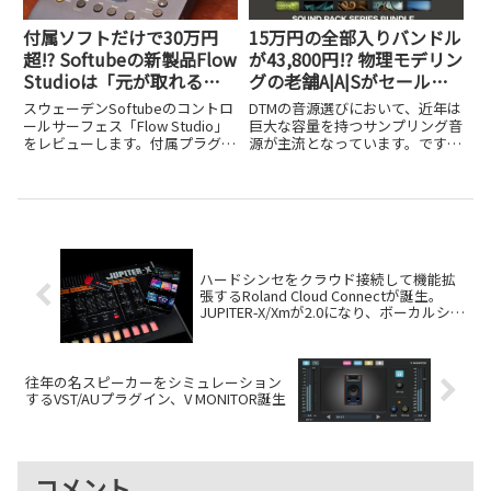
付属ソフトだけで30万円
15万円の全部入りバンドル
超!? Softubeの新製品Flow
が43,800円!? 物理モデリン
Studioは「元が取れる」
グの老舗A|A|Sがセール展
どころか実質無料級
開中
スウェーデンSoftubeのコントロ
DTMの音源選びにおいて、近年は
ールサーフェス「Flow Studio」
巨大な容量を持つサンプリング音
をレビューします。付属プラグイ
源が主流となっています。です
ンの総額だけで30万円を超え
が、数十GBから時には数TBもの
る、実質無料級のお得さを検証し
大容量ライブラリは、リアルなサ
ました。
ウンドを得られる反面、パソコン
のストレージを激しく圧迫すると
いう悩みを抱える方も多いはず...
ハードシンセをクラウド接続して機能拡
張するRoland Cloud Connectが誕生。
JUPITER-X/Xmが2.0になり、ボーカルシン
セ機能搭載可能に
往年の名スピーカーをシミュレーション
するVST/AUプラグイン、V MONITOR誕生
コメント