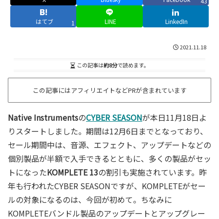
43
はてブ
LINE
LinkedIn
1
2021.11.18
この記事は
約8分
で読めます。
この記事にはアフィリエイトなどPRが含まれています
Native Instruments
の
CYBER SEASON
が本日11月18日よ
りスタートしました。期間は12月6日までとなっており、
セール期間中は、音源、エフェクト、アップデートなどの
個別製品が半額で入手できるとともに、多くの製品がセッ
トになった
KOMPLETE 13
の割引も実施されています。昨
年も行われたCYBER SEASONですが、KOMPLETEがセー
ルの対象になるのは、今回が初めて。ちなみに
KOMPLETEバンドル製品のアップデートとアップグレー