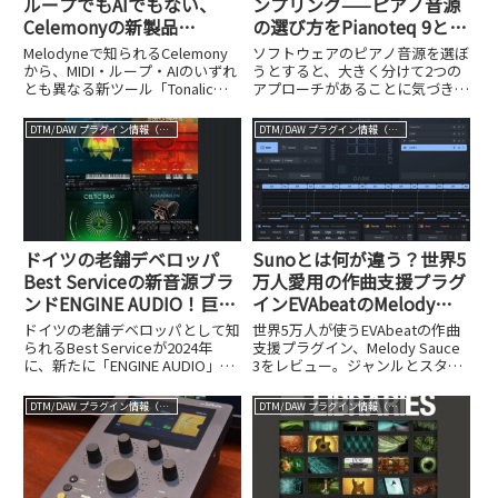
ループでもAIでもない、
ンプリング——ピアノ音源
Celemonyの新製品
の選び方をPianoteq 9と
『Tonalic』の破壊力
Ivory 3 German Dで徹底検
Melodyneで知られるCelemony
ソフトウェアのピアノ音源を選ぼ
証
から、MIDI・ループ・AIのいずれ
うとすると、大きく分けて2つの
とも異なる新ツール「Tonalic」
アプローチがあることに気づきま
が発売されました。DTM革命とも
す。ひとつは「物理モデリン
いえるその特徴を解説します。
グ」、もうひとつは「大容量サン
DTM/DAW プラグイン情報（VST AU AAX）
DTM/DAW プラグイン情報（VST AU AAX）
プリング」です。どちらもリアル
なピアノサウンドを目指している
のは同じですが、その哲学も、使
い勝...
ドイツの老舗デベロッパ
Sunoとは何が違う？世界5
Best Serviceの新音源ブラ
万人愛用の作曲支援プラグ
ンドENGINE AUDIO！巨匠
インEVAbeatのMelody
エドゥアルド・タリロンテ
Sauce 3とは
ドイツの老舗デベロッパとして知
世界5万人が使うEVAbeatの作曲
の人気音源が軽量プレイヤ
られるBest Serviceが2024年
支援プラグイン、Melody Sauce
に、新たに「ENGINE AUDIO」と
3をレビュー。ジャンルとスタイ
ー「ENGINE PLAYER」で
いう音源ブランドをスタートさせ
ルを選びパッドを押すだけでメロ
続々登場！
ました。その最大の特徴は、軽
ディ・コード進行・ベースを同時
DTM/DAW プラグイン情報（VST AU AAX）
DTM/DAW プラグイン情報（VST AU AAX）
量・高速な動作を実現した新しい
生成し、MIDIでDAWへ書き出せ
サンプルプレイヤー「ENGINE
ます。Suno等のAI生成との違い
PLA...
も詳しく解説します。