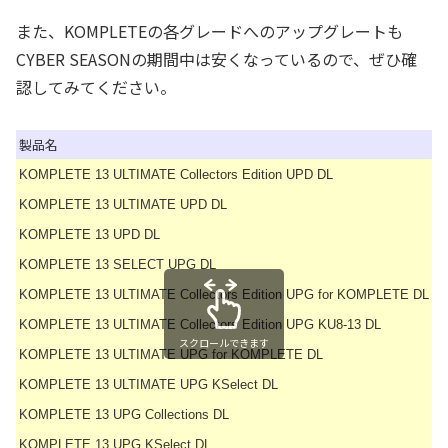
また、KOMPLETEの各グレードへのアップグレートも
CYBER SEASONの期間中は安くなっているので、ぜひ確
認してみてください。
製品名
KOMPLETE 13 ULTIMATE Collectors Edition UPD DL
U
KOMPLETE 13 ULTIMATE UPD DL
U
KOMPLETE 13 UPD DL
U
KOMPLETE 13 SELECT UPG DL
U
KOMPLETE 13 ULTIMATE Collectors Edition UPG for KOMPLETE DL
U
KOMPLETE 13 ULTIMATE Collectors Edition UPG KU8-13 DL
U
スクロールできます
KOMPLETE 13 ULTIMATE UPG for KOMPLETE DL
U
KOMPLETE 13 ULTIMATE UPG KSelect DL
U
KOMPLETE 13 UPG Collections DL
U
KOMPLETE 13 UPG KSelect DL
U