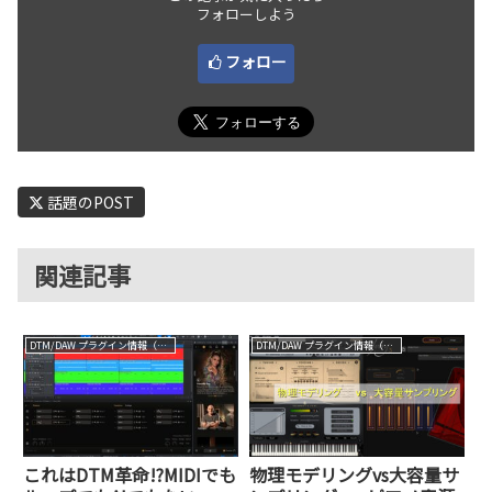
フォローしよう
フォロー
話題のPOST
関連記事
DTM/DAW プラグイン情報（VST AU AAX）
DTM/DAW プラグイン情報（VST AU AAX）
これはDTM革命!?MIDIでも
物理モデリングvs大容量サ