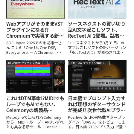
CASIOはそ...
WebアプリがそのままVST
ソースネクストの買い切り
プラグインになる!?
型AI文字起こしソフト、
Chromiumで実現する新時
RecText AI 2登場。話者分
代のプラグイン開発、その
離機能を新搭載し、グレー
ADC Japan 2026での余湖雄一さ
ソースネクストから3月31日、AI
驚きの仕組み【ADC Japan
ドアップした最新版をチェ
んによる「One UI, One DSP,
文字起こしソフトの新バージョン
Everywhere. ― A Chromium-
「RecText AI 2」が発売されまし
2026レポート④】
ック
Based Runtime for Audio
た。価格は9,980円（税込）のダ
Plugins」というセッションのレ
ウンロード版で、初代と同じく買
DTM/DAW プラグイン情報（VST AU AAX）
DTM/DAW プラグイン情報（VST AU AAX）
ポート。Webアプリをそのまま
い切り型・オフライン処理という
VSTプラグインに
基本コンセプトを引き継ぎつつ、
複数の新機...
これはDTM革命!?MIDIでも
日本語でプロンプト入力す
ループでもAIでもない、
れば理想のギターサウンド
Celemonyの新製品
が完成!? 次世代型AIプラグ
『Tonalic』の破壊力
イン、Positive Grid「BIAS
Melodyneで知られるCelemony
Positive GridのAI搭載ギタープラ
X」。3/31まで18,120円
から、MIDI・ループ・AIのいずれ
グイン「BIAS X」をレビューしま
とも異なる新ツール「Tonalic」
す。日本語プロンプト入力で理想
が発売されました。DTM革命とも
のサウンドが作れる新機能と、3