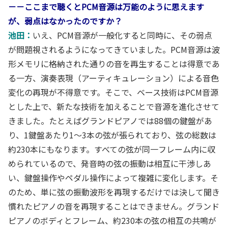
－－ここまで聴くとPCM音源は万能のように思えます
が、弱点はなかったのですか？
池田：
いえ、PCM音源が一般化すると同時に、その弱点
が問題視されるようになってきていました。PCM音源は波
形メモリに格納された通りの音を再生することは得意であ
る一方、演奏表現（アーティキュレーション）による音色
変化の再現が不得意です。そこで、ベース技術はPCM音源
とした上で、新たな技術を加えることで音源を進化させて
きました。たとえばグランドピアノでは88個の鍵盤があ
り、1鍵盤あたり1～3本の弦が張られており、弦の総数は
約230本にもなります。すべての弦が同一フレーム内に収
められているので、発音時の弦の振動は相互に干渉しあ
い、鍵盤操作やペダル操作によって複雑に変化します。そ
のため、単に弦の振動波形を再現するだけでは決して聞き
慣れたピアノの音を再現することはできません。グランド
ピアノのボディとフレーム、約230本の弦の相互の共鳴が