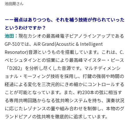
池田晃さん
－－弱点はありつつも、それを補う技術が作られていった
というわけですか？
池田：
現在カシオの最高峰電子ピアノラインアップである
GP-510では、AiR Grand(Acoustic & Intelligent
Resonator)音源というものを搭載しています。これは、C.
ベヒシュタインとの協業により最高峰マイスター・ピース
「D282」を分析し尽くした音源です。マルチディメンシ
ョナル・モーフィング技術を採用し、打鍵の強弱や時間の
経過による変化を三次元的にきめ細かにコントロールする
ことが可能となっています。また、約230本の弦に相当す
る専用共鳴回路からなる弦共鳴システムを持ち、演奏状況
に応じたレゾナンスの量や組み合わせを制御し、本物のグ
ランドピアノの弦共鳴を徹底的に追求しています。