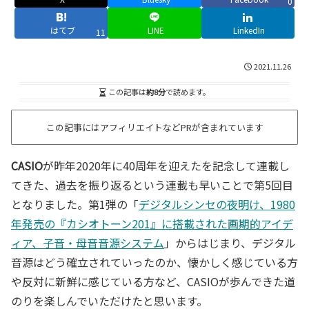
0
はてブ
LINE
LinkedIn
11
2021.11.26
この記事は
約8分
で読めます。
この記事にはアフィリエイトなどPRが含まれています
CASIO
が昨年2020年に40周年を迎えたを記念して連載し
てきた、過去を振り返るという連載も早いことで第5回目
となりました。第1弾の「
デジタルシンセの夜明け、1980
年発売の『カシオトーン201』に搭載された画期的アイデ
ィア、子音・母音音源システム
」からはじまり、デジタル
音源はどう確立されていったのか、懐かしく感じている方
や反対に新鮮に感じている方など、CASIOが歩んできた道
のりを楽しんでいただけたと思います。