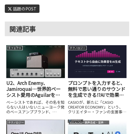
話題のPOST
関連記事
エフェクト
テクノロジー
U2、Arch Enemy、
プロンプトを入力すると、
Jamiroquai…世界的ベー
無料で思い通りのサウンド
シスト愛用のAguilarを
を生成できる!?AIで効果音
KORGがAIでプラグイン
を作り出すCASIO「Waves
ベーシストであれば、その名を知
CASIOが、新たに「CASIO
化！「Aguilar Plugin
Place」の威力
らない人はいないニューヨーク発
CREATOR ECONOMY」という、
のベースアンプブランド、
クリエイター・ファンの支援事業
Suite」開発者インタビュ
Aguilar Amplification。U2の
を開始しました。スマートフォン
ー
Adam Clayton、Arch Enemyの
の普及やSNSの発展により、誰も
テクノロジー
VOCALOID・歌声合成・音声合成
Sharlee D'Angelo、Alicia Keys
がクリエイターになれる時代が到
の...
来し、市場が急速に拡大する中、