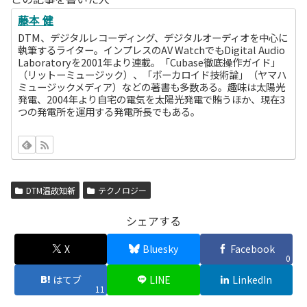
藤本 健
DTM、デジタルレコーディング、デジタルオーディオを中心に
執筆するライター。インプレスのAV WatchでもDigital Audio
Laboratoryを2001年より連載。「Cubase徹底操作ガイド」
（リットーミュージック）、「ボーカロイド技術論」（ヤマハ
ミュージックメディア）などの著書も多数ある。趣味は太陽光
発電、2004年より自宅の電気を太陽光発電で賄うほか、現在3
つの発電所を運用する発電所長でもある。
DTM温故知新
テクノロジー
シェアする
X
Bluesky
Facebook
0
はてブ
LINE
LinkedIn
11